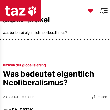

taz zahl ich
archiv-artikel

taz zahl ich
taz zahl ich
was bedeutet eigentlich neoliberalismus?
themen
politik
lexikon der globalisierung
öko
Was bedeutet eigentlich
gesellschaft
Neoliberalismus?
kultur
23.8.2004
0:00 Uhr
teilen
sport
Von
RALF PTAK