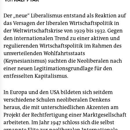
berlin
nord
Der „neue“ Liberalismus entstand als Reaktion auf
das Versagen der liberalen Wirtschaftspolitik in
wahrheit
der Weltwirtschaftskrise von 1929 bis 1932. Gegen
den internationalen Trend zu einer aktiven und
verlag
regulierenden Wirtschaftspolitik im Rahmen des
verlag
umverteilenden Wohlfahrtsstaats
(Keynesianismus) suchten die Neoliberalen nach
veranstaltungen
einer neuen Legitimationsgrundlage für den
shop
entfesselten Kapitalismus.
fragen & hilfe
In Europa und den USA bildeten sich seitdem
unterstützen
verschiedene Schulen neoliberalen Denkens
heraus, die mit unterschiedlichen Akzenten am
abo
Projekt der Rechtfertigung einer Marktgesellschaft
genossenschaft
arbeiteten. Im Jahr 1947 schloss sich die selbst