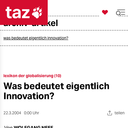

taz zahl ich
archiv-artikel

taz zahl ich
taz zahl ich
was bedeutet eigentlich innovation?
themen
politik
lexikon der globalisierung (10)
öko
Was bedeutet eigentlich
gesellschaft
Innovation?
kultur
22.3.2004
0:00 Uhr
teilen
sport
Von
WOLFGANG NEEF