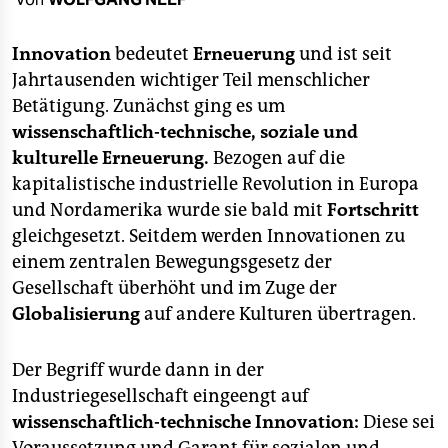
berlin
nord
Innovation
bedeutet
Erneuerung
und ist seit
Jahrtausenden wichtiger Teil menschlicher
wahrheit
Betätigung. Zunächst ging es um
wissenschaftlich-technische, soziale und
verlag
kulturelle Erneuerung.
Bezogen auf die
verlag
kapitalistische industrielle Revolution in Europa
und Nordamerika wurde sie bald mit
Fortschritt
veranstaltungen
gleichgesetzt. Seitdem werden Innovationen zu
shop
einem zentralen Bewegungsgesetz der
Gesellschaft überhöht und im Zuge der
fragen & hilfe
Globalisierung
auf andere Kulturen übertragen.
unterstützen
Der Begriff wurde dann in der
abo
Industriegesellschaft eingeengt auf
genossenschaft
wissenschaftlich-technische Innovation:
Diese sei