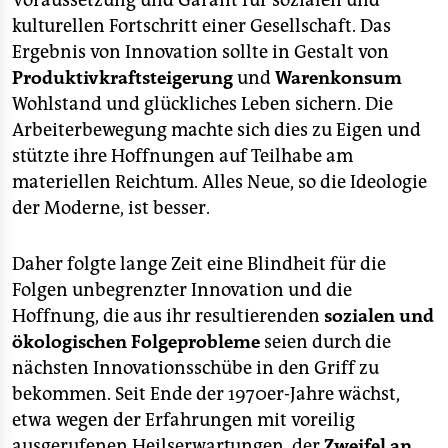
Voraussetzung und Garant für sozialen und
epaper login
kulturellen Fortschritt einer Gesellschaft. Das
Ergebnis von Innovation sollte in Gestalt von
Produktivkraftsteigerung
und
Warenkonsum
Wohlstand und glückliches Leben sichern. Die
Arbeiterbewegung machte sich dies zu Eigen und
stützte ihre Hoffnungen auf Teilhabe am
materiellen Reichtum. Alles Neue, so die Ideologie
der Moderne, ist besser.
Daher folgte lange Zeit eine Blindheit für die
Folgen unbegrenzter Innovation und die
Hoffnung, die aus ihr resultierenden
sozialen und
ökologischen Folgeprobleme
seien durch die
nächsten Innovationsschübe in den Griff zu
bekommen. Seit Ende der 1970er-Jahre wächst,
etwa wegen der Erfahrungen mit voreilig
ausgerufenen Heilserwartungen, der
Zweifel an