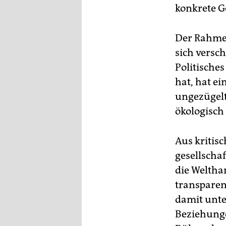
konkrete G
Der Rahmen
sich versc
Politische
hat, hat e
ungezügelt
ökologisch
Aus kritis
gesellschaf
die Weltha
transparen
damit unte
Beziehunge