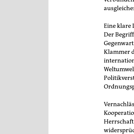
epaper login
ausgleiche
Eine klare 
Der Begrif
Gegenwarts
Klammer da
internatio
Weltumwelt
Politikver
Ordnungspo
Vernachläs
Kooperatio
Herrschaft
widersprüc