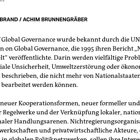
Uhr
 BRAND / ACHIM BRUNNENGRÄBER
f Global Governance wurde bekannt durch die UN
 on Global Governance, die 1995 ihren Bericht 
lt“ veröffentlichte. Darin werden vielfältige Pro
iale Unsicherheit, Umweltzerstörung oder ökon
ät beschrieben, die nicht mehr von Nationalstaate
 bearbeitet werden können.
 neuer Kooperationsformen, neuer formeller und
r Regelwerke und der Verknüpfung lokaler, natio
naler Handlungsarenen. Nichtregierungsorganis
werkschaften und privatwirtschaftliche Akteure,
in globalen Politiknetzwerken, sollen ihre Inter