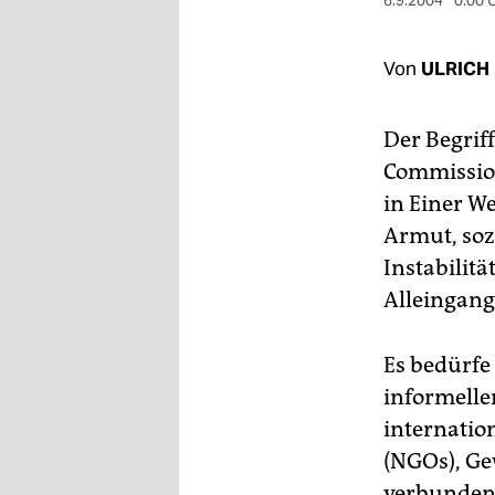
berlin
6.9.2004
0:00 
nord
Von
ULRICH
wahrheit
Der Begrif
verlag
Commission
verlag
in Einer We
Armut, soz
veranstaltungen
Instabilit
shop
Alleingang
fragen & hilfe
Es bedürfe
unterstützen
informelle
abo
internatio
genossenschaft
(NGOs), Ge
verbunden 