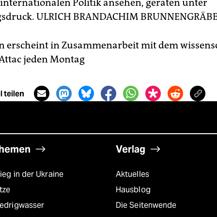
internationalen Politik ansehen, geraten unter
sdruck.
ULRICH BRAND
ACHIM BRUNNENGRÄB
n erscheint in Zusammenarbeit mit dem wissens
 Attac jeden Montag
 teilen
hemen
Verlag
ieg in der Ukraine
Aktuelles
tze
Hausblog
iedrigwasser
Die Seitenwende