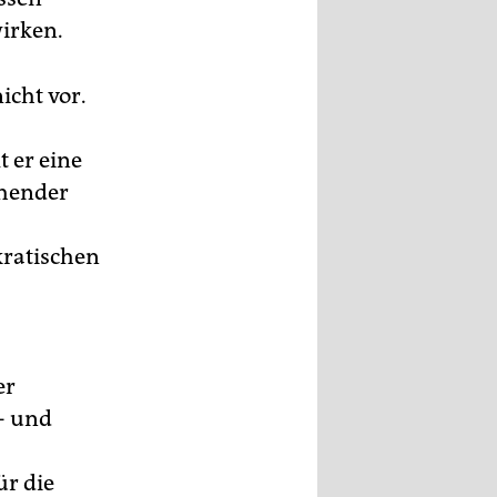
wirken.
icht vor.
 er eine
ehender
kratischen
er
t- und
ür die