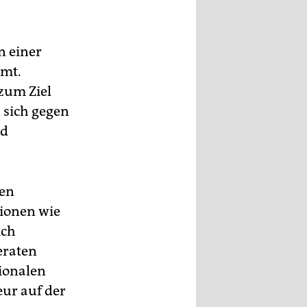
n einer
mmt.
zum Ziel
 sich gegen
nd
den
tionen wie
ich
eraten
ionalen
eur auf der