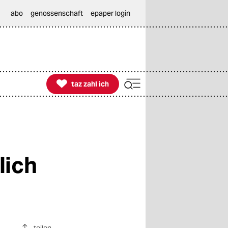
abo
genossenschaft
epaper login

taz zahl ich
taz zahl ich
lich