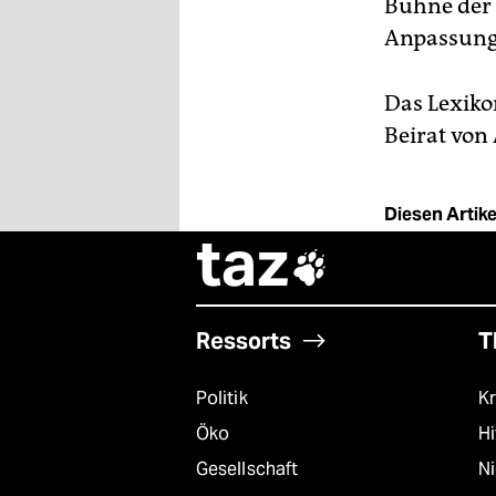
Bühne der 
Anpassung
Das Lexiko
Beirat von
Diesen Artikel
taz

Ressorts
T
Politik
Kr
Öko
Hi
Gesellschaft
N