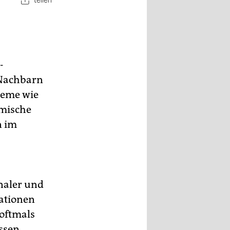
teilen
-
„Nachbarn
bleme wie
omische
n im
naler und
ationen
 oftmals
essen