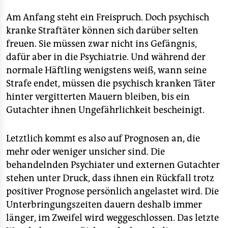
berlin
Am Anfang steht ein Freispruch. Doch psychisch
nord
kranke Straftäter können sich darüber selten
freuen. Sie müssen zwar nicht ins Gefängnis,
wahrheit
dafür aber in die Psychiatrie. Und während der
verlag
normale Häftling wenigstens weiß, wann seine
Strafe endet, müssen die psychisch kranken Täter
verlag
hinter vergitterten Mauern bleiben, bis ein
veranstaltungen
Gutachter ihnen Ungefährlichkeit bescheinigt.
shop
Letztlich kommt es also auf Prognosen an, die
fragen & hilfe
mehr oder weniger unsicher sind. Die
behandelnden Psychiater und externen Gutachter
unterstützen
stehen unter Druck, dass ihnen ein Rückfall trotz
abo
positiver Prognose persönlich angelastet wird. Die
Unterbringungszeiten dauern deshalb immer
genossenschaft
länger, im Zweifel wird weggeschlossen. Das letzte