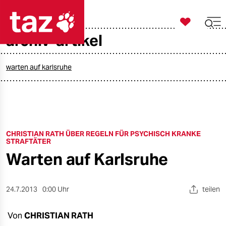

taz zahl ich
archiv-artikel

taz zahl ich
taz zahl ich
warten auf karlsruhe
themen
politik
CHRISTIAN RATH ÜBER REGELN FÜR PSYCHISCH KRANKE
öko
STRAFTÄTER
Warten auf Karlsruhe
gesellschaft
kultur
24.7.2013
0:00 Uhr
teilen
sport
Von
CHRISTIAN RATH