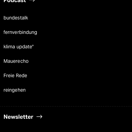
Podcast
bundestalk
fernverbindung
klima update°
Mauerecho
Freie Rede
reingehen
Newsletter