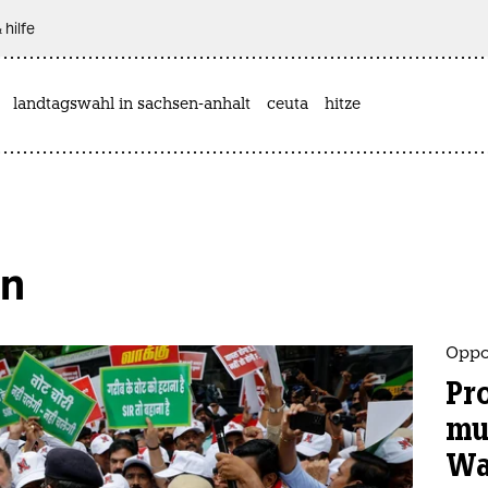
 hilfe
landtagswahl in sachsen-anhalt
ceuta
hitze
en
Oppos
Pr
mu
Wa