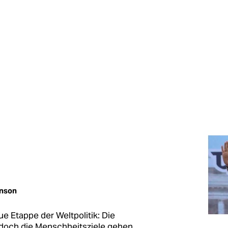
nson
ue Etappe der Weltpolitik: Die
 doch die Menschheitsziele gehen