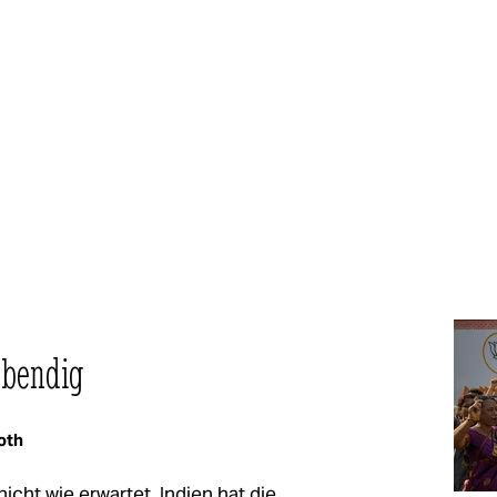
ebendig
oth
icht wie erwartet. Indien hat die