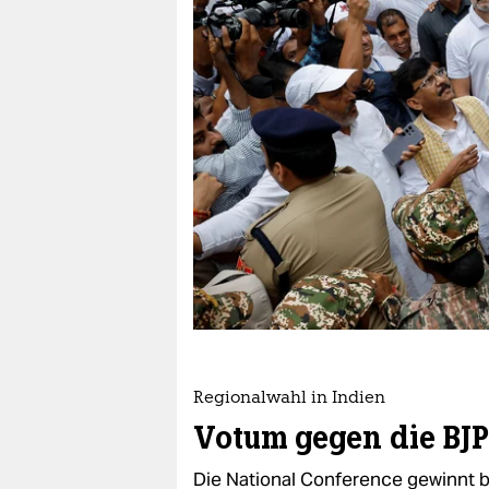
berlin
nord
wahrheit
verlag
verlag
veranstaltungen
shop
fragen & hilfe
unterstützen
Regionalwahl in Indien
abo
Votum gegen die BJP
genossenschaft
Die National Conference gewinnt b