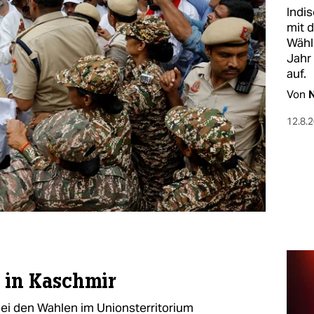
Indi
mit 
Wähl
Jahr
auf.
Von
N
12.8.
 in Kaschmir
ei den Wahlen im Unionsterritorium