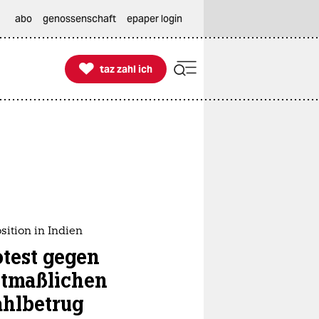
abo
genossenschaft
epaper login

taz zahl ich
taz zahl ich
ition in Indien
otest gegen
tmaßlichen
hlbetrug