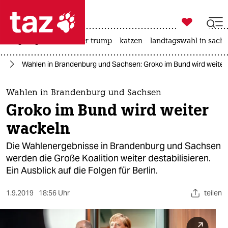

taz zahl ich
bergsteigen
usa unter trump
katzen
landtagswahl in sachs

taz zahl ich
en
Wahlen in Brandenburg und Sachsen: Groko im Bund wird weiter
taz zahl ich
themen
Wahlen in Brandenburg und Sachsen
Groko im Bund wird weiter
politik
wackeln
öko
Die Wahlenergebnisse in Brandenburg und Sachsen
werden die Große Koalition weiter destabilisieren.
gesellschaft
Ein Ausblick auf die Folgen für Berlin.
kultur
1.9.2019
18:56 Uhr
teilen
sport