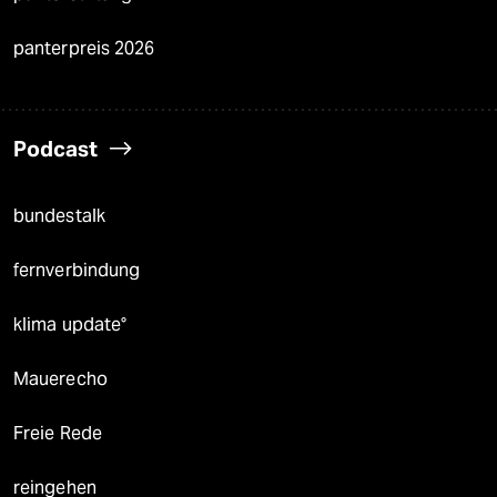
panterpreis 2026
Podcast
bundestalk
fernverbindung
klima update°
Mauerecho
Freie Rede
reingehen