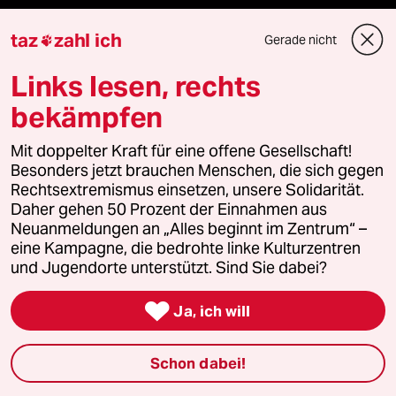
taz
zahl ich
Gerade nicht
Feedback

Links lesen, rechts
Aboservice
bekämpfen
ePaper Login
Mit doppelter Kraft für eine offene Gesellschaft!
Besonders jetzt brauchen Menschen, die sich gegen
Downloads für Abonnierende
Rechtsextremismus einsetzen, unsere Solidarität.
Daher gehen 50 Prozent der Einnahmen aus
Neuanmeldungen an „Alles beginnt im Zentrum“ –
eine Kampagne, die bedrohte linke Kulturzentren
© 2026 taz Verlags und Vertriebs GmbH
und Jugendorte unterstützt. Sind Sie dabei?
Alle Rechte vorbehalten. Bei rechtlichen Fragen oder für Genehmigungen
wenden Sie sich bitte an
lizenzen@taz.de

Ja, ich will
Feedback
Redaktionsstatut
Kommune-Richtlinien
KI-
Schon dabei!
Leitlinie
Informant
Datenschutz
Impressum
AGB