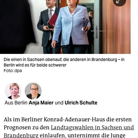
berlin
nord
wahrheit
verlag
verlag
Die einen in Sachsen obenauf, die anderen in Brandenburg – in
Berlin wird es für beide schwerer
veranstaltungen
Foto: dpa
shop
fragen & hilfe
unterstützen
Aus Berlin
Anja Maier
und
Ulrich Schulte
abo
Als im Berliner Konrad-Adenauer-Haus die ersten
genossenschaft
Prognosen zu den
Landtagswahlen in Sachsen und
Brandenburg
einlaufen, unternimmt die Junge