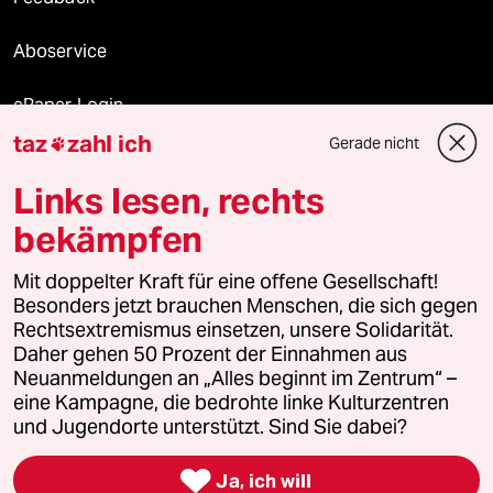
Aboservice
ePaper Login
taz
zahl ich
Gerade nicht

Downloads für Abonnierende
Links lesen, rechts
bekämpfen
© 2026 taz Verlags und Vertriebs GmbH
Alle Rechte vorbehalten. Bei rechtlichen Fragen oder für Genehmigungen
Mit doppelter Kraft für eine offene Gesellschaft!
wenden Sie sich bitte an
lizenzen@taz.de
Besonders jetzt brauchen Menschen, die sich gegen
Rechtsextremismus einsetzen, unsere Solidarität.
Daher gehen 50 Prozent der Einnahmen aus
Feedback
Redaktionsstatut
Kommune-Richtlinien
KI-
Neuanmeldungen an „Alles beginnt im Zentrum“ –
eine Kampagne, die bedrohte linke Kulturzentren
Leitlinie
Informant
Datenschutz
Impressum
AGB
und Jugendorte unterstützt. Sind Sie dabei?
Seitenwende
Einwilligungen widerrufen (Ads)

Ja, ich will