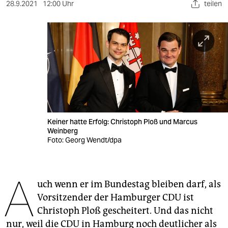
berlin
28.9.2021
12:00 Uhr
teilen
nord
wahrheit
verlag
verlag
veranstaltungen
Keiner hatte Erfolg: Christoph Ploß und Marcus
shop
Weinberg
Foto: Georg Wendt/dpa
fragen & hilfe
unterstützen
A
uch wenn er im Bundestag bleiben darf, als
abo
Vorsitzender der Hamburger CDU ist
genossenschaft
Christoph Ploß gescheitert. Und das nicht
nur, weil die CDU in Hamburg noch deutlicher als