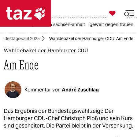

taz zahl ich
hitze
landtagswahl in sachsen-anhalt
gewalt gegen frauen

taz zahl ich
undestagswahl 2025
Wahldebakel der Hamburger CDU: Am Ende
taz zahl ich
Wahldebakel der Hamburger CDU
themen
Am Ende
politik
öko
Kommentar von
André Zuschlag
gesellschaft
kultur
Das Ergebnis der Bundestagswahl zeigt: Der
Hamburger CDU-Chef Christoph Ploß und sein Kurs
sport
sind gescheitert. Die Partei bleibt in der Versenkung.