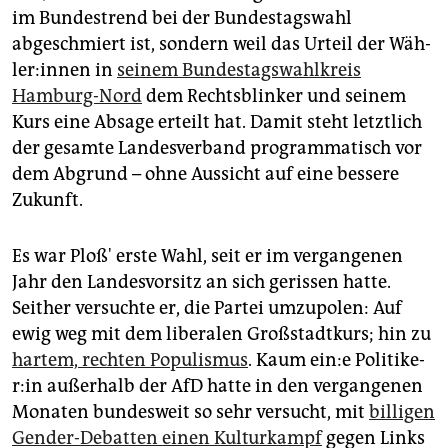
epaper login
im Bundestrend bei der Bundestagswahl
abgeschmiert ist, sondern weil das Urteil der Wäh­
le­r:in­nen in
seinem Bundestagswahlkreis
Hamburg-Nord
dem Rechtsblinker und seinem
Kurs eine Absage erteilt hat. Damit steht letztlich
der gesamte Landesverband programmatisch vor
dem Abgrund – ohne Aussicht auf eine bessere
Zukunft.
Es war Ploß' erste Wahl, seit er im vergangenen
Jahr den Landesvorsitz an sich gerissen hatte.
Seither versuchte er, die Partei umzupolen: Auf
ewig weg mit dem liberalen Großstadtkurs; hin zu
hartem, rechten Populismus
. Kaum ein:e Po­li­ti­ke­
r:in außerhalb der AfD hatte in den vergangenen
Monaten bundesweit so sehr versucht, mit
billigen
Gender-Debatten einen Kulturkampf
gegen Links