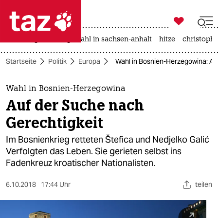

taz zahl ich
iran-krieg
landtagswahl in sachsen-anhalt
hitze
christophe

taz zahl ich
Startseite
Politik
Europa
Wahl in Bosnien-Herzegowina: Au
taz zahl ich
themen
Wahl in Bosnien-Herzegowina
Auf der Suche nach
politik
Gerechtigkeit
öko
Im Bosnienkrieg retteten Štefica und Nedjelko Galić
Verfolgten das Leben. Sie gerieten selbst ins
gesellschaft
Fadenkreuz kroatischer Nationalisten.
kultur
6.10.2018
17:44 Uhr
teilen
sport