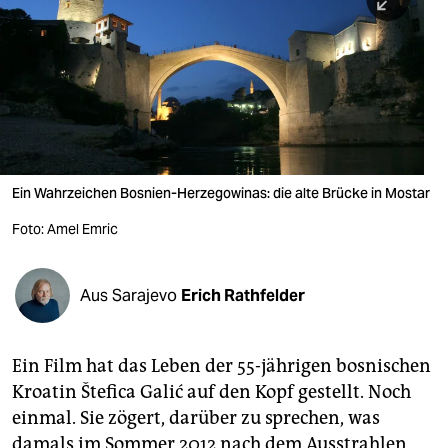
berlin
nord
wahrheit
verlag
verlag
Ein Wahrzeichen Bosnien-Herzegowinas: die alte Brücke in Mostar
veranstaltungen
Foto: Amel Emric
shop
fragen & hilfe
Aus Sarajevo
Erich Rathfelder
unterstützen
Ein Film hat das Leben der 55-jährigen bosnischen
abo
Kroatin Štefica Galić auf den Kopf gestellt. Noch
genossenschaft
einmal. Sie zögert, darüber zu sprechen, was
damals im Sommer 2012 nach dem Ausstrahlen