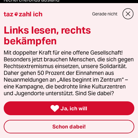
taz
zahl ich
Gerade nicht

panterstiftung
Links lesen, rechts
panterpreis 2026
bekämpfen
Mit doppelter Kraft für eine offene Gesellschaft!
Podcast
Besonders jetzt brauchen Menschen, die sich gegen
Rechtsextremismus einsetzen, unsere Solidarität.
Daher gehen 50 Prozent der Einnahmen aus
bundestalk
Neuanmeldungen an „Alles beginnt im Zentrum“ –
eine Kampagne, die bedrohte linke Kulturzentren
fernverbindung
und Jugendorte unterstützt. Sind Sie dabei?

klima update°
Ja, ich will
Mauerecho
Schon dabei!
Freie Rede