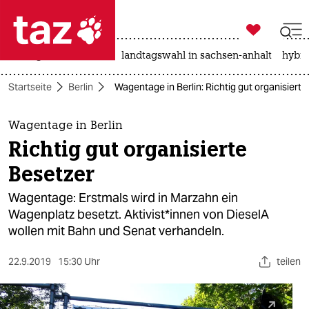

taz zahl ich
niedrigwasser
rente
landtagswahl in sachsen-anhalt
hybri

taz zahl ich
Startseite
Berlin
Wagentage in Berlin: Richtig gut organisiert
taz zahl ich
themen
Wagentage in Berlin
Richtig gut organisierte
politik
Besetzer
öko
Wagentage: Erstmals wird in Marzahn ein
Wagenplatz besetzt. Aktivist*innen von DieselA
gesellschaft
wollen mit Bahn und Senat verhandeln.
kultur
22.9.2019
15:30 Uhr
teilen
sport