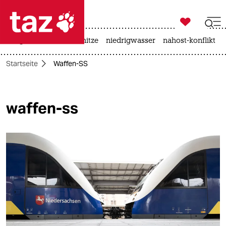

taz zahl ich
krieg in der ukraine
hitze
niedrigwasser
nahost-konflikt

taz zahl ich
Startseite
Waffen-SS
taz zahl ich
themen
waffen-ss
politik
öko
gesellschaft
kultur
sport