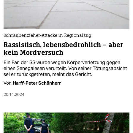
berlin
nord
wahrheit
Schraubenzieher-Attacke in Regionalzug
verlag
Rassistisch, lebensbedrohlich – aber
kein Mordversuch
verlag
Ein Fan der SS wurde wegen Körperverletzung gegen
veranstaltungen
einen Senegalesen verurteilt. Von seiner Tötungsabsicht
sei er zurückgetreten, meint das Gericht.
shop
Von
Harff-Peter Schönherr
fragen & hilfe
20.11.2024
unterstützen
abo
genossenschaft