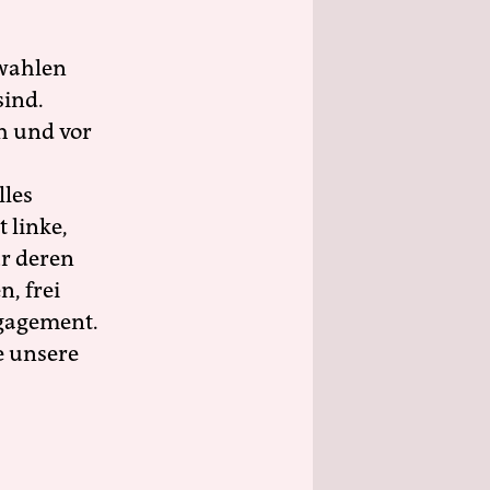
wahlen
sind.
h und vor
lles
 linke,
ür deren
n, frei
ngagement.
e unsere