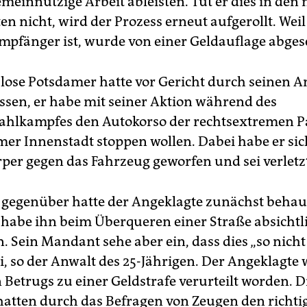
meinnützige Arbeit ableisten. Tut er dies in den
en nicht, wird der Prozess erneut aufgerollt. Wei
mpfänger ist, wurde von einer Geldauflage abges
slose Potsdamer hatte vor Gericht durch seinen A
assen, er habe mit seiner Aktion während des
hlkampfes den Autokorso der rechtsextremen P
mer Innenstadt stoppen wollen. Dabei habe er sic
per gegen das Fahrzeug geworfen und sei verletz
i gegenüber hatte der Angeklagte zunächst behau
habe ihn beim Überqueren einer Straße absichtl
 Sein Mandant sehe aber ein, dass dies „so nicht 
i, so der Anwalt des 25-Jährigen. Der Angeklagte 
 Betrugs zu einer Geldstrafe verurteilt worden. D
 hatten durch das Befragen von Zeugen den richti