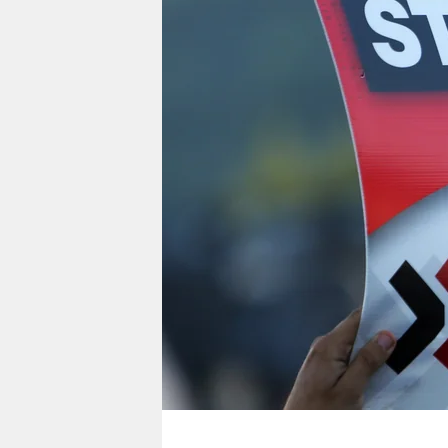
berlin
nord
wahrheit
verlag
verlag
veranstaltungen
shop
fragen & hilfe
unterstützen
abo
genossenschaft