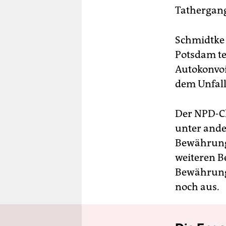
Tathergang
Schmidtke
Potsdam te
Autokonvoi
dem Unfal
Der NPD-Ch
unter ande
Bewährungs
weiteren B
Bewährungs
noch aus.