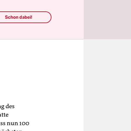
Schon dabei!
ng des
atte
uss nun 100