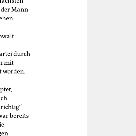
 nächsten
l der Mann
ehen.
nwalt
artei durch
h mit
t worden.
ptet,
ich
richtig“
war bereits
ie
gen