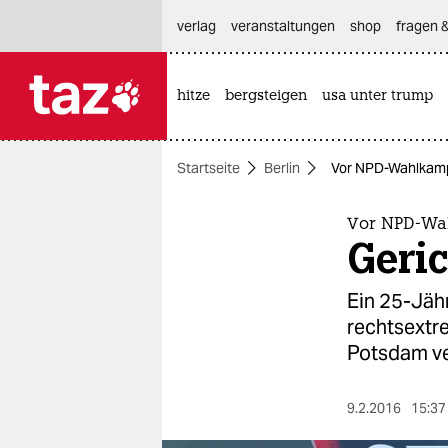
hautnavigation anspringen
hauptinhalt anspringen
footer anspringen
verlag
veranstaltungen
shop
fragen &
hitze
bergsteigen
usa unter trump

taz zahl ich
taz zahl ich
Startseite
Berlin
Vor NPD-Wahlkampf
themen
politik
Vor NPD-Wa
Geric
öko
Ein 25-Jähr
gesellschaft
rechtsextr
Potsdam ve
kultur
sport
9.2.2016
15:37