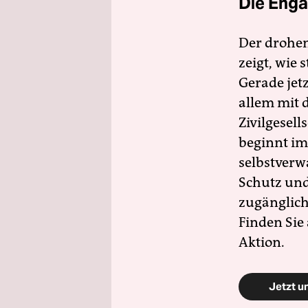
Die Enga
Der drohe
zeigt, wie
Gerade jet
allem mit d
Zivilgesell
beginnt im
selbstverw
Schutz und 
zugänglich
Finden Sie
Aktion.
Jetzt u