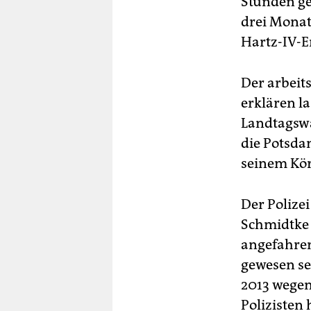
Stunden ge
drei Monat
Hartz-IV-E
Der arbeit
erklären l
Landtagswa
die Potsda
seinem Kör
Der Polize
Schmidtke 
angefahren.
gewesen se
2013 wegen
Polizisten