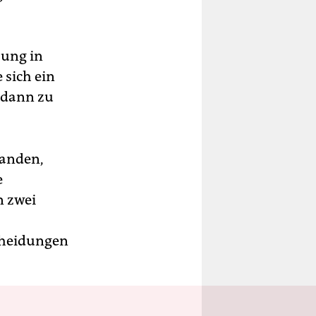
ung in
sich ein
 dann zu
tanden,
e
n zwei
cheidungen