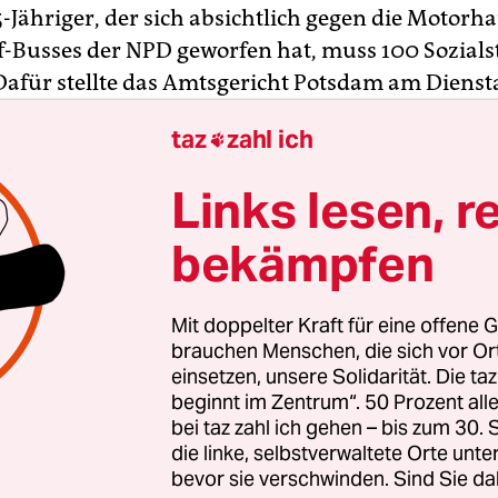
5-Jähriger, der sich absichtlich gegen die Motorh
Busses der NPD geworfen hat, muss 100 Sozial
 Dafür stellte das Amtsgericht Potsdam am Dienst
gen Nötigung und falscher Bezichtigung ein. Bei
taz
zahl ich

 September 2014 hatte der Berliner NPD-Chef Seb
am Steuer des Kleintransporters eine Vollbrems
Links lesen, r
ssen.
bekämpfen
richt Potsdam sah es bei der Entscheidung am D
aus als erwiesen an, dass der Angeklagte bei der
Mit doppelter Kraft für eine offene G
schuldigungen gegen Schmidtke von sich gegeben
brauchen Menschen, die sich vor O
 aus Potsdam war vor Gericht geständig. Vor dem
einsetzen, unsere Solidarität. Die ta
beginnt im Zentrum“. 50 Prozent a
ll hatte er mit einigen anderen Personen gegen 
bei taz zahl ich gehen – bis zum 30
er rechtsextremen Partei demonstriert.
die linke, selbstverwaltete Orte unte
bevor sie verschwinden. Sind Sie da