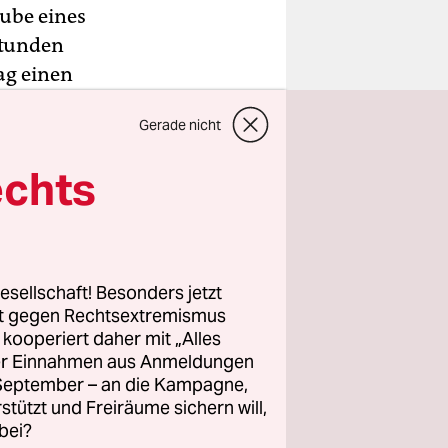
aube eines
stunden
ag einen
 dem
Gerade nicht
astian
ung
echts
ienstag
 Polizei
esellschaft! Besonders jetzt
 hatte. Der
rt gegen Rechtsextremismus
z kooperiert daher mit „Alles
ller Einnahmen aus Anmeldungen
einen
. September – an die Kampagne,
rstützt und Freiräume sichern will,
bei?