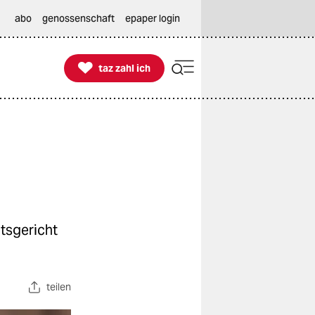
abo
genossenschaft
epaper login

taz zahl ich
taz zahl ich
tsgericht
teilen