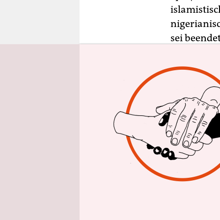
epaper login
islamistis
nigerianis
sei beende
Donnerstag.
An den Ver
Regierung 
die Schweiz