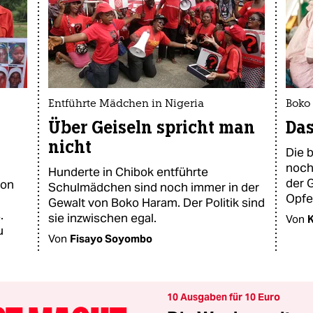
Entführte Mädchen in Nigeria
Boko
Über Geiseln spricht man
Das
nicht
Die b
noch
Hunderte in Chibok entführte
der G
von
Schulmädchen sind noch immer in der
Opfe
Gewalt von Boko Haram. Der Politik sind
.
sie inzwischen egal.
Von
K
u
Von
Fisayo Soyombo
10 Ausgaben für 10 Euro