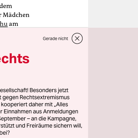
 dem
er Mädchen
ehu
am
Gerade nicht
d der
echts
reuz und
esellschaft! Besonders jetzt
rt gegen Rechtsextremismus
z kooperiert daher mit „Alles
ller Einnahmen aus Anmeldungen
. September – an die Kampagne,
rstützt und Freiräume sichern will,
bei?