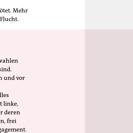
ötet. Mehr
Flucht.
wahlen
sind.
h und vor
lles
 linke,
ür deren
n, frei
ngagement.