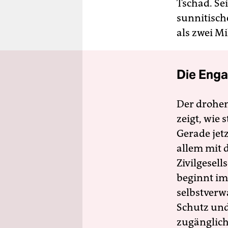
Tschad. Se
sunnitisch
als zwei M
Die Enga
Der drohe
zeigt, wie
Gerade jet
allem mit d
Zivilgesell
beginnt im
selbstverw
Schutz und 
zugänglich