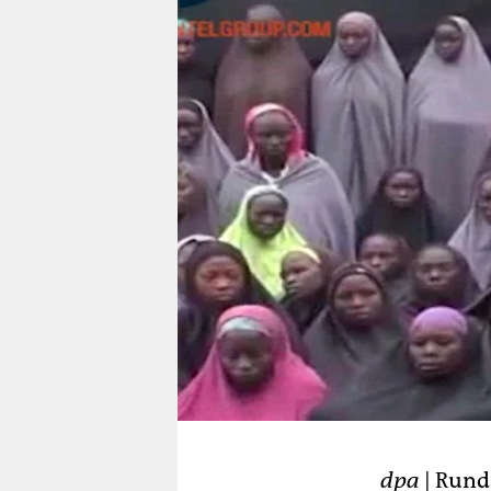
berlin
nord
wahrheit
verlag
verlag
veranstaltungen
shop
fragen & hilfe
unterstützen
abo
genossenschaft
dpa
| Rund