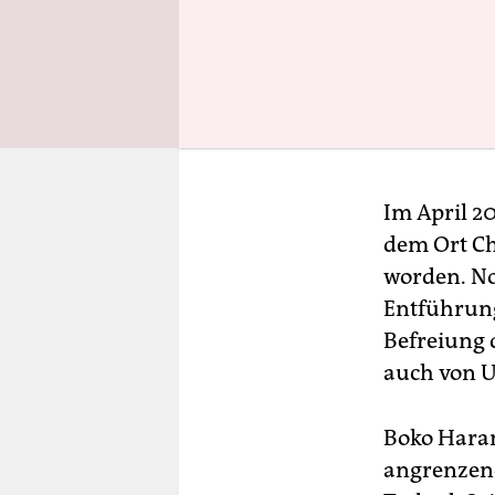
Im April 2
dem Ort Ch
worden. No
Entführung
Befreiung 
auch von U
Boko Haram
angrenzen