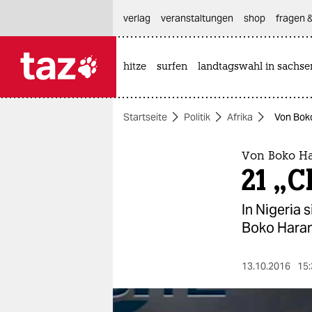
hautnavigation anspringen
hauptinhalt anspringen
footer anspringen
verlag
veranstaltungen
shop
fragen &
hitze
surfen
landtagswahl in sachse

taz zahl ich
taz zahl ich
Startseite
Politik
Afrika
Von Boko
themen
politik
Von Boko Ha
21 „
öko
In Nigeria 
gesellschaft
Boko Haram
kultur
13.10.2016
15:
sport