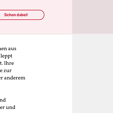
Schon dabei!
nen aus
leppt
. Ihre
e zur
ter anderem
und
er und