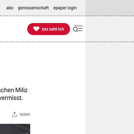
abo
genossenschaft
epaper login

taz zahl ich
taz zahl ich
schen Miliz
vermisst.
teilen