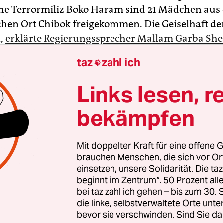
che Terrormiliz Boko Haram sind 21 Mädchen aus
chen Ort Chibok freigekommen. Die Geiselhaft d
t,
erklärte Regierungssprecher Mallam Garba Sh
 Sie seien nun in Sicherheit.
taz
zahl ich

handlungen zwischen der sunnitischen Miliz un
Links lesen, r
waren demnach auch das Internationale Rote K
bekämpfen
er Regierung beteiligt.
Mit doppelter Kraft für eine offene G
brauchen Menschen, die sich vor O
einsetzen, unsere Solidarität. Die ta
beginnt im Zentrum“. 50 Prozent a
bei taz zahl ich gehen – bis zum 30
die linke, selbstverwaltete Orte unte
bevor sie verschwinden. Sind Sie da