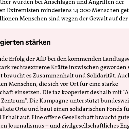
ither wurden bei Anschlägen und Angriffen der
en Extremisten mindestens 14 000 Menschen get
illionen Menschen sind wegen der Gewalt auf der 
gierten stärken
nde Erfolg der AfD bei den kommenden Landtags
 stark rechtsextreme Kräfte inzwischen geworden 
zt braucht es Zusammenhalt und Solidarität. Auc
en Menschen, die sich vor Ort für eine starke
schaft einsetzen. Die taz kooperiert deshalb mit "A
 Zentrum". Die Kampagne unterstützt bundesweit
altete Orte und baut einen solidarischen Fonds f
Erhalt auf. Eine offene Gesellschaft braucht gute
en Journalismus – und zivilgesellschaftliches E