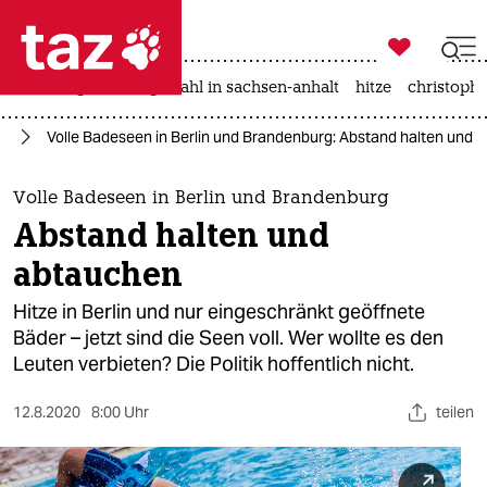

taz zahl ich
iran-krieg
landtagswahl in sachsen-anhalt
hitze
christophe

taz zahl ich
us
Volle Badeseen in Berlin und Brandenburg: Abstand halten und 
taz zahl ich
themen
Volle Badeseen in Berlin und Brandenburg
Abstand halten und
politik
abtauchen
öko
Hitze in Berlin und nur eingeschränkt geöffnete
Bäder – jetzt sind die Seen voll. Wer wollte es den
gesellschaft
Leuten verbieten? Die Politik hoffentlich nicht.
kultur
12.8.2020
8:00 Uhr
teilen
sport