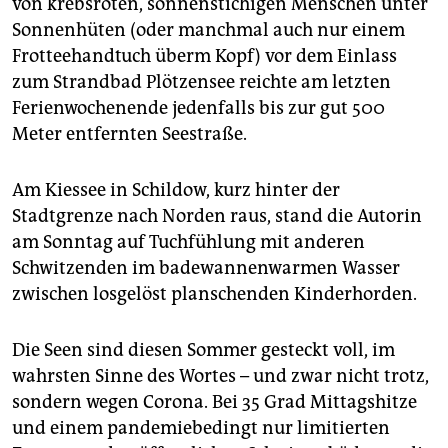
von krebsroten, sonnenstichigen Menschen unter
epaper login
Sonnenhüten (oder manchmal auch nur einem
Frotteehandtuch überm Kopf) vor dem Einlass
zum Strandbad Plötzensee reichte am letzten
Ferienwochenende jedenfalls bis zur gut 500
Meter entfernten Seestraße.
Am Kiessee in Schildow, kurz hinter der
Stadtgrenze nach Norden raus, stand die Autorin
am Sonntag auf Tuchfühlung mit anderen
Schwitzenden im badewannenwarmen Wasser
zwischen losgelöst planschenden Kinderhorden.
Die Seen sind diesen Sommer gesteckt voll, im
wahrsten Sinne des Wortes – und zwar nicht trotz,
sondern wegen Corona. Bei 35 Grad Mittagshitze
und einem pandemiebedingt nur limitierten