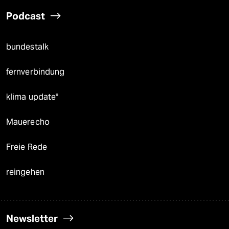
Podcast
bundestalk
fernverbindung
klima update°
Mauerecho
Freie Rede
reingehen
Newsletter