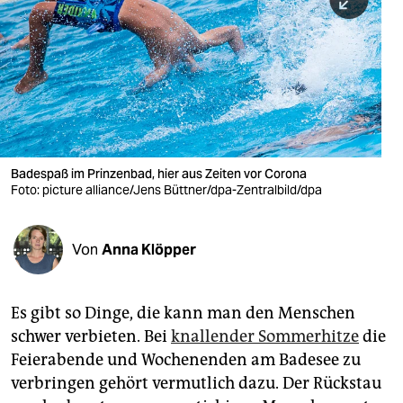
berlin
nord
wahrheit
verlag
verlag
Badespaß im Prinzenbad, hier aus Zeiten vor Corona
Foto: picture alliance/Jens Büttner/dpa-Zentralbild/dpa
veranstaltungen
shop
Von
Anna Klöpper
fragen & hilfe
unterstützen
Es gibt so Dinge, die kann man den Menschen
schwer verbieten. Bei
knallender Sommerhitze
die
abo
Feierabende und Wochenenden am Badesee zu
genossenschaft
verbringen gehört vermutlich dazu. Der Rückstau