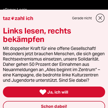
ePaper Login
taz
zahl ich
Gerade nicht

Downloads für Abonnierende
Links lesen, rechts
bekämpfen
© 2026 taz Verlags und Vertriebs GmbH
Mit doppelter Kraft für eine offene Gesellschaft!
Alle Rechte vorbehalten. Bei rechtlichen Fragen oder für Genehmigungen
wenden Sie sich bitte an
lizenzen@taz.de
Besonders jetzt brauchen Menschen, die sich gegen
Rechtsextremismus einsetzen, unsere Solidarität.
Daher gehen 50 Prozent der Einnahmen aus
Feedback
Redaktionsstatut
Kommune-Richtlinien
KI-
Neuanmeldungen an „Alles beginnt im Zentrum“ –
eine Kampagne, die bedrohte linke Kulturzentren
Leitlinie
Informant
Datenschutz
Impressum
AGB
und Jugendorte unterstützt. Sind Sie dabei?
Seitenwende
Einwilligungen widerrufen (Ads)

Ja, ich will
Schon dabei!