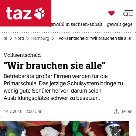

taz zahl ich
hitze
surfen
landtagswahl in sachsen-anhalt
gewalt gegen

taz zahl ich
eite
Nord
Hamburg
Volksentscheid: "Wir brauchen sie alle"
taz zahl ich
themen
Volksentscheid
"Wir brauchen sie alle"
politik
Betriebsräte großer Firmen werben für die
öko
Primarschule. Das jetzige Schulsystem bringe zu
wenig gute Schüler hervor, darum seien
gesellschaft
Ausbildungsplätze schwer zu besetzen.
kultur
14.7.2010
2:00 Uhr
teilen
sport