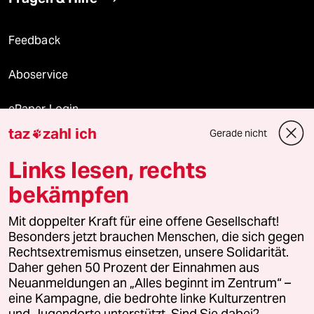
Feedback
Aboservice
ePaper Login
taz
zahl ich
Gerade nicht

Downloads für Abonnierende
Links lesen, rechts
bekämpfen
© 2026 taz Verlags und Vertriebs GmbH
Alle Rechte vorbehalten. Bei rechtlichen Fragen oder für Genehmigungen
Mit doppelter Kraft für eine offene Gesellschaft!
wenden Sie sich bitte an
lizenzen@taz.de
Besonders jetzt brauchen Menschen, die sich gegen
Rechtsextremismus einsetzen, unsere Solidarität.
Daher gehen 50 Prozent der Einnahmen aus
Feedback
Redaktionsstatut
Kommune-Richtlinien
KI-
Neuanmeldungen an „Alles beginnt im Zentrum“ –
eine Kampagne, die bedrohte linke Kulturzentren
Leitlinie
Informant
Datenschutz
Impressum
AGB