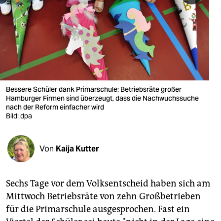
berlin
nord
wahrheit
verlag
verlag
Bessere Schüler dank Primarschule: Betriebsräte großer
Hamburger Firmen sind überzeugt, dass die Nachwuchssuche
veranstaltungen
nach der Reform einfacher wird
Bild: dpa
shop
fragen & hilfe
Von
Kaija Kutter
unterstützen
Sechs Tage vor dem Volksentscheid haben sich am
abo
Mittwoch Betriebsräte von zehn Großbetrieben
genossenschaft
für die Primarschule ausgesprochen. Fast ein