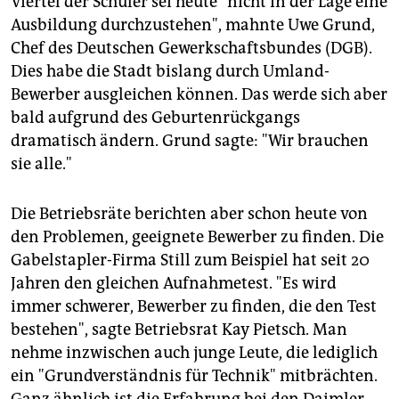
Viertel der Schüler sei heute "nicht in der Lage eine
epaper login
Ausbildung durchzustehen", mahnte Uwe Grund,
Chef des Deutschen Gewerkschaftsbundes (DGB).
Dies habe die Stadt bislang durch Umland-
Bewerber ausgleichen können. Das werde sich aber
bald aufgrund des Geburtenrückgangs
dramatisch ändern. Grund sagte: "Wir brauchen
sie alle."
Die Betriebsräte berichten aber schon heute von
den Problemen, geeignete Bewerber zu finden. Die
Gabelstapler-Firma Still zum Beispiel hat seit 20
Jahren den gleichen Aufnahmetest. "Es wird
immer schwerer, Bewerber zu finden, die den Test
bestehen", sagte Betriebsrat Kay Pietsch. Man
nehme inzwischen auch junge Leute, die lediglich
ein "Grundverständnis für Technik" mitbrächten.