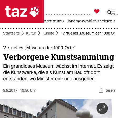

taz zahl ich
nahost-konflikt
usa unter trump
landtagswahl in sachsen-an

taz zahl ich
Startseite
Kultur
Künste
Virtuelles „Museum der 1000 Or
taz zahl ich
themen
Virtuelles „Museum der 1000 Orte“
Verborgene Kunstsammlung
politik
Ein grandioses Museum wächst im Internet. Es zeigt
öko
die Kunstwerke, die als Kunst am Bau oft dort
entstanden, wo Minister ein- und ausgehen.
gesellschaft
8.8.2017
19:56 Uhr
teilen
kultur
sport