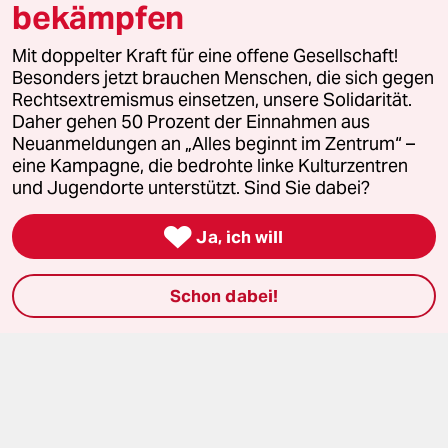
Le Monde diplomatique
bekämpfen
taz Archiv
Mit doppelter Kraft für eine offene Gesellschaft!
Besonders jetzt brauchen Menschen, die sich gegen
Rechtsextremismus einsetzen, unsere Solidarität.
Daher gehen 50 Prozent der Einnahmen aus
Mehr taz Angebote
Neuanmeldungen an „Alles beginnt im Zentrum“ –
eine Kampagne, die bedrohte linke Kulturzentren
und Jugendorte unterstützt. Sind Sie dabei?
Reisen

Ja, ich will
Kantine
Schon dabei!
Shop
Anzeigen
Fragen & Hilfe