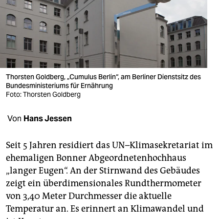
berlin
nord
wahrheit
verlag
Thorsten Goldberg, „Cumulus Berlin“, am Berliner Dienstsitz des
verlag
Bundesministeriums für Ernährung
Foto: Thorsten Goldberg
veranstaltungen
Von
Hans Jessen
shop
fragen & hilfe
Seit 5 Jahren residiert das UN–Klimasekretariat im
ehemaligen Bonner Abgeordnetenhochhaus
unterstützen
„langer Eugen“. An der Stirnwand des Gebäudes
abo
zeigt ein überdimensionales Rundthermometer
von 3,40 Meter Durchmesser die aktuelle
genossenschaft
Temperatur an. Es erinnert an Klimawandel und