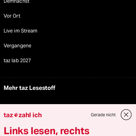
Demnächst
Vor Ort
Live im Stream
Vergangene
taz lab 2027
Mehr taz Lesestoff
taz Blogs
taz
zahl ich
Gerade nicht

taz FUTURZWEI
Links lesen, rechts