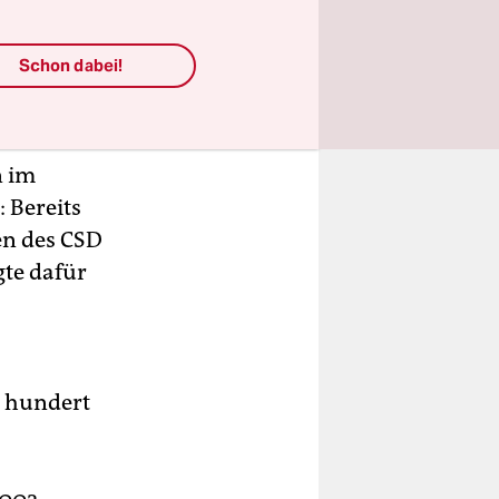
D
Schon dabei!
ich
n im
: Bereits
men des CSD
te dafür
s
e hundert