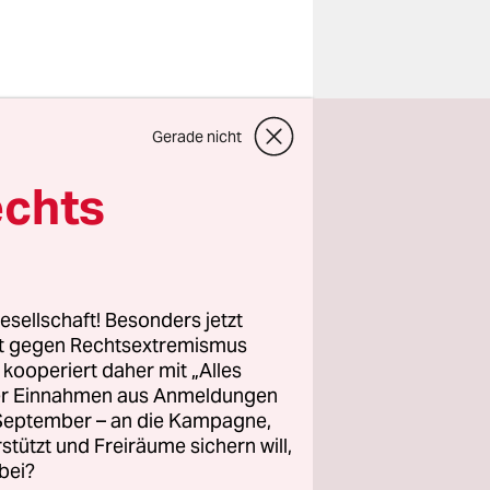
iminalität
Gerade nicht
mehr denn
enburg die
echts
an
ger von
esellschaft! Besonders jetzt
rt gegen Rechtsextremismus
z kooperiert daher mit „Alles
nschrift:
ller Einnahmen aus Anmeldungen
n des
. September – an die Kampagne,
rstützt und Freiräume sichern will,
bei?