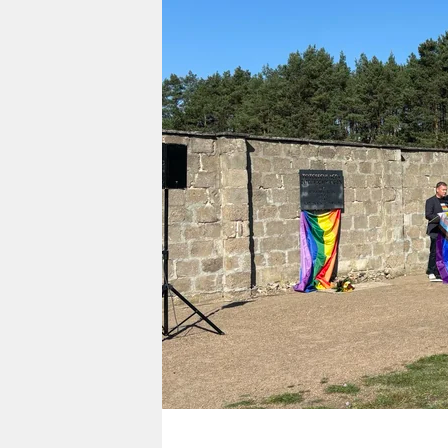
berlin
nord
wahrheit
verlag
verlag
veranstaltungen
shop
fragen & hilfe
unterstützen
abo
genossenschaft