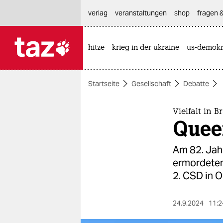
hautnavigation anspringen
hauptinhalt anspringen
footer anspringen
verlag
veranstaltungen
shop
fragen &
hitze
krieg in der ukraine
us-demokr

taz zahl ich
taz zahl ich
Startseite
Gesellschaft
Debatte
themen
politik
Vielfalt in 
Quee
öko
Am 82. Jah
gesellschaft
ermordeten
2. CSD in O
kultur
sport
24.9.2024
11:2