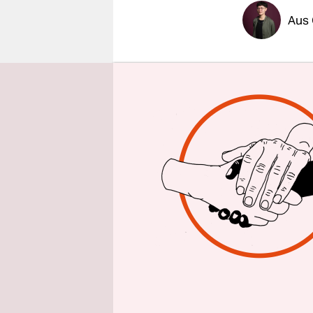
epaper login
Aus 
taz
| Nie wi
und den r
je gelten“
Gedenkvera
homosexuel
Sachsenha
Er steht v
Konzentrati
„Totgeschl
Nationalso
Regenbogen