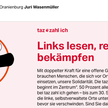
Oranienburg
Juri Wasenmüller
eder ist jetzt, das muss bei der steigenden
Hasskr
taz
zahl ich

echten Mobilisierungen
gegen queere
Menschen 
, so eröffnet Uwe Fröhlich vom LSVD Berlin-Brand
Links lesen, r
nstaltung zum 82. Jahrestag der Mordaktionen 
bekämpfen
len Häftlingen im Klinkerwerk, einem Außenla
usen.
Mit doppelter Kraft für eine offene G
or einer Gedenktafel im ehemaligen Zellenbau des
brauchen Menschen, die sich vor O
einsetzen, unsere Solidarität. Die ta
onslagers. 1992 wurde hier die Plakette mit der I
beginnt im Zentrum“. 50 Prozent a
agen. Totgeschwiegen.
Den Homosexuellen Opfer
bei taz zahl ich gehen – bis zum 30
zialismus“
installiert. An der Tafel ist eine
die linke, selbstverwaltete Orte unte
fahne befestigt.
bevor sie verschwinden. Sind Sie da