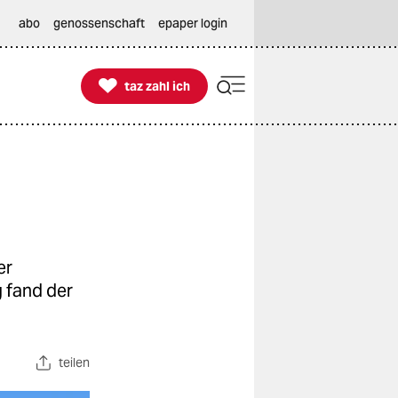
abo
genossenschaft
epaper login

taz zahl ich
taz zahl ich
er
 fand der
teilen