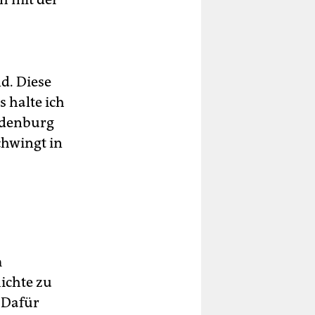
d. Diese
 halte ich
ndenburg
chwingt in
m
ichte zu
 Dafür