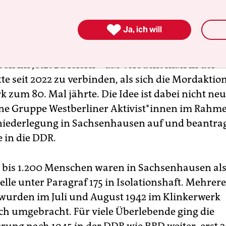
veranstaltung findet am gleichen Tag wie der
CS

Ja, ich will
statt, der im Anschluss zum zweiten Mal durch
g zieht. Der Ermordeten zu gedenken und zugle
en im Jetzt zu feiern – das versucht man in der
te seit 2022 zu verbinden, als sich die Mordaktio
 zum 80. Mal jährte. Die Idee ist dabei nicht neu
ine Gruppe Westberliner Ak­ti­vis­t*in­nen im Rah
iederlegung in Sachsenhausen auf und beantrag
e in die DDR.
 bis 1.200 Menschen waren in Sachsenhausen al
le unter Paragraf 175 in Isolationshaft. Mehrer
wurden im Juli und August 1942 im Klinkerwerk
ch umgebracht. Für viele Überlebende ging die