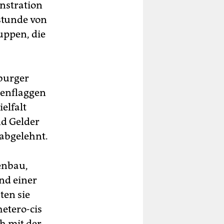
nstration
stunde von
uppen, die
nburger
genflaggen
elfalt
nd Gelder
abgelehnt.
lenbau,
nd einer
ten sie
hetero-cis
h mit der