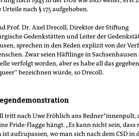
erung nach 1945 in der DDR wie BRD weiter, erst 
 Urteile nach § 175 aufgehoben.
d Prof. Dr. Axel Drecoll, Direktor der Stiftung
gische Gedenkstätten und Leiter der Gedenkstä
sen, sprechen in den Reden explizit von der Ver
nschen. Zwar seien Häftlinge in Sachsenhausen 
le verfolgt worden, aber es habe all das gegebe
„queer“ bezeichnen würde, so Drecoll.
Gegendemonstration
ll tritt nach Uwe Fröhlich ans Redner*innenpult,
ine Pride-Flagge hängt. „Es kann nicht sein, das
 ist aufzupassen, wo man sich nach dem CSD in d