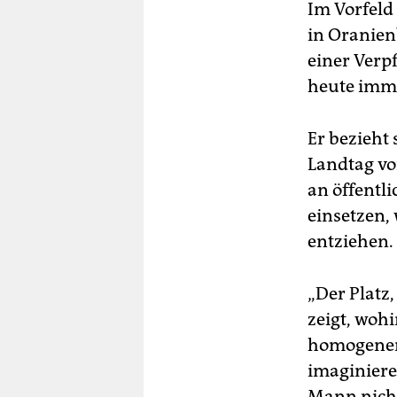
Im Vorfeld
in Oranien
einer Verp
heute imme
Er bezieht
Landtag vo
an öffentli
einsetzen,
entziehen.
„Der Platz,
zeigt, woh
homogenen 
imaginieren
Mann nicht