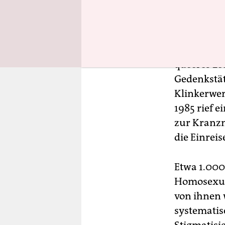
Die Gedenk
Oberhavel 
Oranienbur
queeres Leb
Gedenkstät
Klinkerwerk
1985 rief e
zur Kranzn
die Einreis
Etwa 1.000
Homosexuel
von ihnen 
systematis