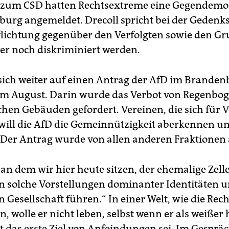
 zum CSD hatten Rechtsextreme eine Gegendemo
burg angemeldet. Drecoll spricht bei der Gedenk
flichtung gegenüber den Verfolgten sowie den Gr
r noch diskriminiert werden.
 sich weiter auf einen Antrag der AfD im Brande
m August. Darin wurde das Verbot von Regenbo
chen Gebäuden gefordert. Vereinen, die sich für Vi
 will die AfD die Gemeinnützigkeit aberkennen u
 Der Antrag wurde von allen anderen Fraktionen 
 an dem wir hier heute sitzen, der ehemalige Zel
in solche Vorstellungen dominanter Identitäten u
Gesellschaft führen.“ In einer Welt, wie die Rech
, wolle er nicht leben, selbst wenn er als weißer 
 das erste Ziel von Anfeindungen sei. Im Gespräc