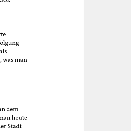
2002
tte
folgung
als
n, was man
 an dem
s man heute
er Stadt