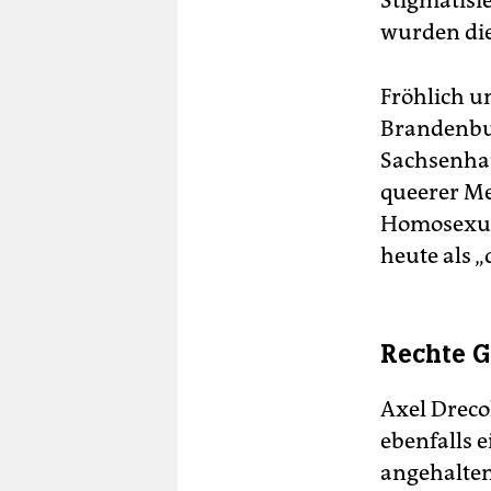
Stigmatisi
wurden die
Fröhlich un
Brandenbur
Sachsenhau
queerer Me
Homosexuel
heute als 
Rechte 
Axel Dreco
ebenfalls e
angehalten