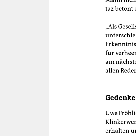
taz betont 
„Als Gesell
unterschie
Erkenntnis
für verhee
am nächste
allen Rede
Gedenken
Uwe Fröhli
Klinkerwer
erhalten u