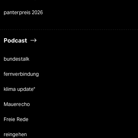
panterpreis 2026
Podcast
bundestalk
fernverbindung
klima update°
Mauerecho
Freie Rede
reingehen