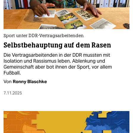
berlin
nord
wahrheit
Sport unter DDR-Vertragsarbeitenden
verlag
Selbstbehauptung auf dem Rasen
verlag
Die Vertragsarbeitenden in der DDR mussten mit
Isolation und Rassismus leben. Ablenkung und
veranstaltungen
Gemeinschaft aber bot ihnen der Sport, vor allem
Fußball.
shop
Von
Ronny Blaschke
fragen & hilfe
7.11.2025
unterstützen
abo
genossenschaft