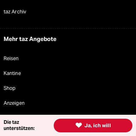
taz Archiv
Mehr taz Angebote
Reisen
Kantine
Shop
Anzeigen
Die taz

Ja, ich will
unterstützen:
Fragen & Hilfe