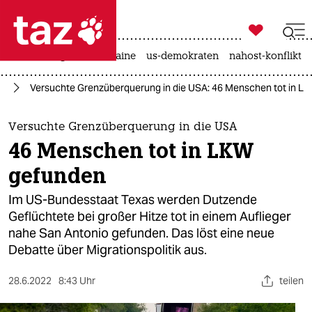

taz zahl ich
hitze
krieg in der ukraine
us-demokraten
nahost-konflikt

taz zahl ich
ka
Versuchte Grenzüberquerung in die USA: 46 Menschen tot in L
taz zahl ich
themen
Versuchte Grenzüberquerung in die USA
46 Menschen tot in LKW
politik
gefunden
öko
Im US-Bundesstaat Texas werden Dutzende
Geflüchtete bei großer Hitze tot in einem Auflieger
gesellschaft
nahe San Antonio gefunden. Das löst eine neue
Debatte über Migrationspolitik aus.
kultur
sport
28.6.2022
8:43 Uhr
teilen