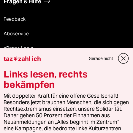
Fragen & Hilfe
Feedback
Aboservice
ePaper Login
taz
zahl ich
Gerade nicht

Downloads für Abonnierende
Links lesen, rechts
bekämpfen
© 2026 taz Verlags und Vertriebs GmbH
Alle Rechte vorbehalten. Bei rechtlichen Fragen oder für Genehmigungen
Mit doppelter Kraft für eine offene Gesellschaft!
wenden Sie sich bitte an
lizenzen@taz.de
Besonders jetzt brauchen Menschen, die sich gegen
Rechtsextremismus einsetzen, unsere Solidarität.
Daher gehen 50 Prozent der Einnahmen aus
Feedback
Redaktionsstatut
Kommune-Richtlinien
KI-
Neuanmeldungen an „Alles beginnt im Zentrum“ –
eine Kampagne, die bedrohte linke Kulturzentren
Leitlinie
Informant
Datenschutz
Impressum
AGB