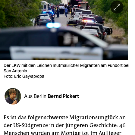
berlin
nord
wahrheit
verlag
verlag
veranstaltungen
Der LKW mit den Leichen mutmaßlicher Migranten am Fundort bei
San Antonio
shop
Foto: Eric Gay/ap/dpa
fragen & hilfe
Aus Berlin
Bernd Pickert
unterstützen
abo
Es ist das folgenschwerste Migrationsunglück an
genossenschaft
der US-Südgrenze in der jüngeren Geschichte: 46
Menschen wurden am Montag tot im Auflieger