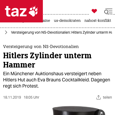

taz zahl ich
hitze
krieg in der ukraine
us-demokraten
nahost-konflikt

taz zahl ich
ag
Versteigerung von NS-Devotionalien: Hitlers Zylinder unterm H
taz zahl ich
themen
Versteigerung von NS-Devotionalien
Hitlers Zylinder unterm
politik
Hammer
öko
Ein Münchener Auktionshaus versteigert neben
Hitlers Hut auch Eva Brauns Cocktailkleid. Dagegen
gesellschaft
regt sich Protest.
kultur
18.11.2019
18:05 Uhr
teilen
sport