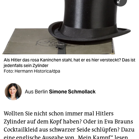
berlin
nord
wahrheit
verlag
verlag
Als Hitler das rosa Kaninchen stahl, hat er es hier versteckt? Das ist
jedenfalls sein Zylinder
veranstaltungen
Foto: Hermann Historica/dpa
shop
fragen & hilfe
Aus Berlin
Simone Schmollack
unterstützen
Wollten Sie nicht schon immer mal Hitlers
abo
Zylinder auf dem Kopf haben? Oder in Eva Brauns
genossenschaft
Cocktailkleid aus schwarzer Seide schlüpfen? Dazu
eine englische Ausgabe von „Mein Kampf“ lesen