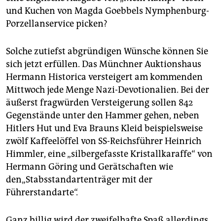
epaper login
und Kuchen von Magda Goebbels Nymphenburg-
Porzellanservice picken?
Solche zutiefst abgründigen Wünsche können Sie
sich jetzt erfüllen. Das Münchner Auktionshaus
Hermann Historica versteigert am kommenden
Mittwoch jede Menge Nazi-Devotionalien. Bei der
äußerst fragwürden Versteigerung sollen 842
Gegenstände unter den Hammer gehen, neben
Hitlers Hut und Eva Brauns Kleid beispielsweise
zwölf Kaffeelöffel von SS-Reichsführer Heinrich
Himmler, eine „silbergefasste Kristallkaraffe“ von
Hermann Göring und Gerätschaften wie
den„Stabsstandartenträger mit der
Führerstandarte“.
Ganz billig wird der zweifelhafte Spaß allerdings