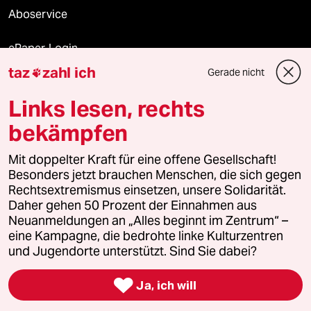
Aboservice
ePaper Login
taz
zahl ich
Gerade nicht

Downloads für Abonnierende
Links lesen, rechts
bekämpfen
© 2026 taz Verlags und Vertriebs GmbH
Mit doppelter Kraft für eine offene Gesellschaft!
Alle Rechte vorbehalten. Bei rechtlichen Fragen oder für Genehmigungen
wenden Sie sich bitte an
lizenzen@taz.de
Besonders jetzt brauchen Menschen, die sich gegen
Rechtsextremismus einsetzen, unsere Solidarität.
Daher gehen 50 Prozent der Einnahmen aus
Feedback
Redaktionsstatut
Kommune-Richtlinien
KI-
Neuanmeldungen an „Alles beginnt im Zentrum“ –
eine Kampagne, die bedrohte linke Kulturzentren
Leitlinie
Informant
Datenschutz
Impressum
AGB
und Jugendorte unterstützt. Sind Sie dabei?
Seitenwende
Einwilligungen widerrufen (Ads)

Ja, ich will