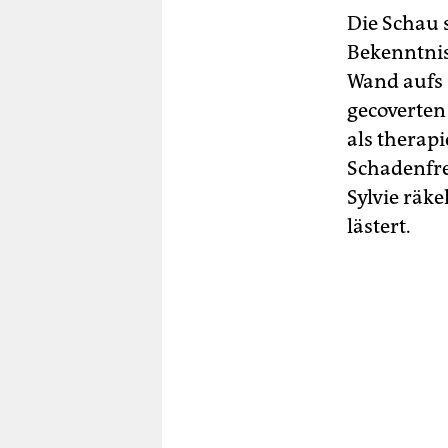
Die Schau s
Bekenntnis
Wand aufs 
gecoverten
als therap
Schadenfre
Sylvie räke
lästert.