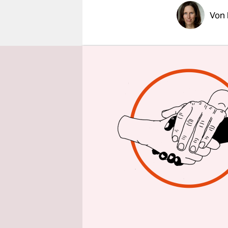
epaper login
Von
Kurz vor M
Joachim Me
Haar auf e
das Arbeit