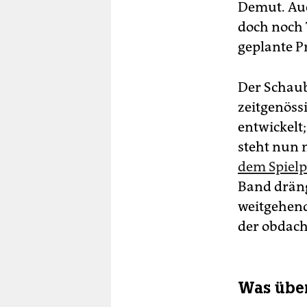
Demut. Auc
doch noch
geplante P
Der Schaub
zeitgenössi
entwickelt
steht nun 
dem Spielp
Band dräng
weitgehend
der obdach
Was über