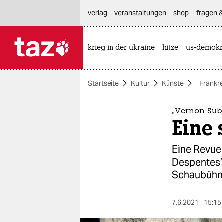
hautnavigation anspringen
hauptinhalt anspringen
footer anspringen
verlag
veranstaltungen
shop
fragen &
krieg in der ukraine
hitze
us-demokr

taz zahl ich
taz zahl ich
Startseite
Kultur
Künste
Frankr
themen
politik
„Vernon Sub
Eine 
öko
Eine Revue 
gesellschaft
Despentes’ 
Schaubühne
kultur
sport
7.6.2021
15:15