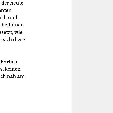
 der heute
enten
eich und
Rebellinnen
setzt, wie
 sich diese
Ehrlich
ht keinen
fach nah am