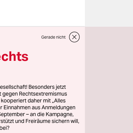
kommen.
Gerade nicht
rfilztem
Betteln,
echts
esellschaft! Besonders jetzt
rt gegen Rechtsextremismus
z kooperiert daher mit „Alles
ller Einnahmen aus Anmeldungen
. September – an die Kampagne,
rstützt und Freiräume sichern will,
bei?