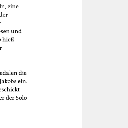
ln, eine
der
r
losen und
o hieß
r
edalen die
akobs ein.
eschickt
r der Solo-