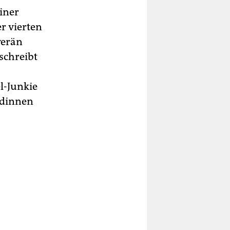
einer
r vierten
verän
schreibt
l-Junkie
undinnen