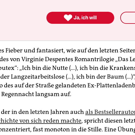

Ja, ich will
s Fieber und fantasiert, wie auf den letzten Seite
des von Virginie Despentes Romantrilogie „Das L
utex“: „Ich bin die Nutte (…), ich bin die Kranke
n der Langzeitarbeitslose (…), ich bin der Baum (…)“,
go des auf der Straße gelandeten Ex-Plattenladenb
r Regennacht langsam auf.
 der in den letzten Jahren auch
als Bestsellerauto
hichte von sich reden machte
, spricht diesen let
zentriert, fast monoton in die Stille. Eine Übun