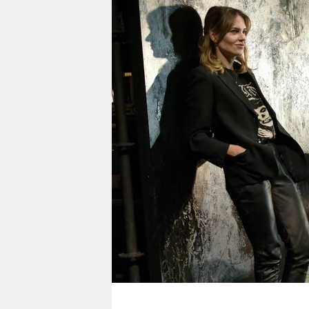
berlin
nord
wahrheit
verlag
verlag
veranstaltungen
shop
fragen & hilfe
unterstützen
abo
genossenschaft