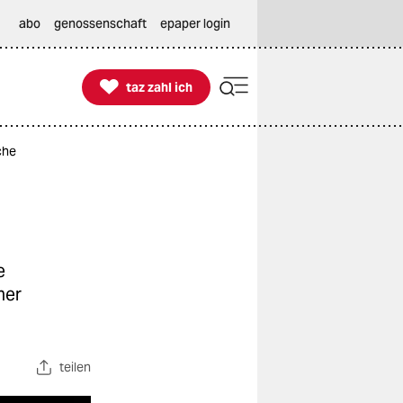
abo
genossenschaft
epaper login

taz zahl ich
taz zahl ich
che
e
ner
teilen