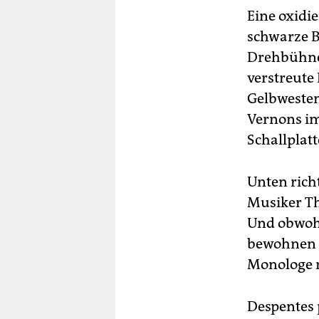
Eine oxidie
schwarze B
Drehbühne 
verstreute
Gelbwesten,
Vernons im
Schallplat
Unten rich
Musiker Th
Und obwohl
bewohnen u
Monologe n
Despentes p