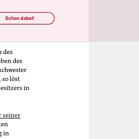
Schon dabei!
n des
eben des
nschwester
 so löst
esitzers in
r seiner
zten
g in