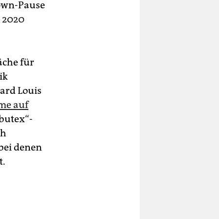
down-Pause
 2020
äche für
ik
ard Louis
mme auf
ubutex“-
ch
bei denen
t.