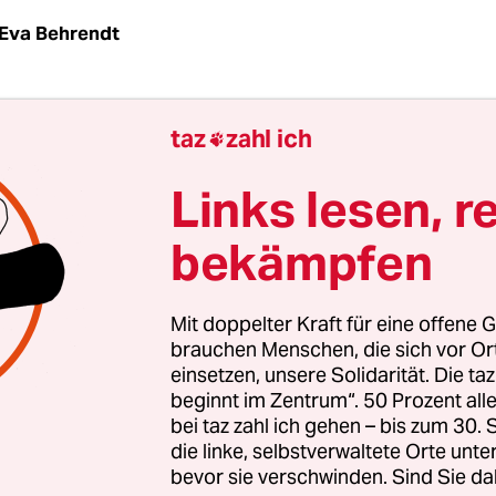
Eva Behrendt
itternacht ist Vernon Subutex ganz unten ange
taz
zahl ich

yerhoff kniet in speckiger Lederjacke und mit ve
inem Stück Pappe. Unbequem sieht das aus, nach 
Links lesen, r
 macht.
bekämpfen
Mit doppelter Kraft für eine offene G
brauchen Menschen, die sich vor O
einsetzen, unsere Solidarität. Die ta
beginnt im Zentrum“. 50 Prozent a
bei taz zahl ich gehen – bis zum 30
die linke, selbstverwaltete Orte unte
bevor sie verschwinden. Sind Sie da