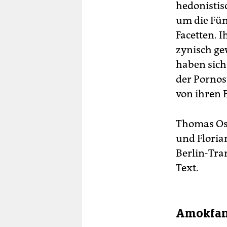
hedonistis
um die Fün
Facetten. 
zynisch ge
haben sich 
der Pornos
von ihren E
Thomas Os
und Floria
Berlin-Tra
Text.
Amokfant