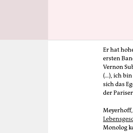
Er hat hohe
ersten Ban
Vernon Sub
(…), ich bi
sich das E
der Parise
Meyerhoff,
Lebensgesc
Monolog kon