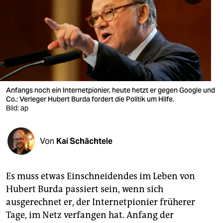
berlin
nord
wahrheit
verlag
verlag
Anfangs noch ein Internetpionier, heute hetzt er gegen Google und
Co.: Verleger Hubert Burda fordert die Politik um Hilfe.
veranstaltungen
Bild: ap
shop
Von
Kai Schächtele
fragen & hilfe
unterstützen
Es muss etwas Einschneidendes im Leben von
abo
Hubert Burda passiert sein, wenn sich
ausgerechnet er, der Internetpionier früherer
genossenschaft
Tage, im Netz verfangen hat. Anfang der