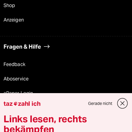
Shop
Anzeigen
Fragen & Hilfe
Feedback
Aboservice
ePaper Login
taz
zahl ich
Gerade nicht

Downloads für Abonnierende
Links lesen, rechts
bekämpfen