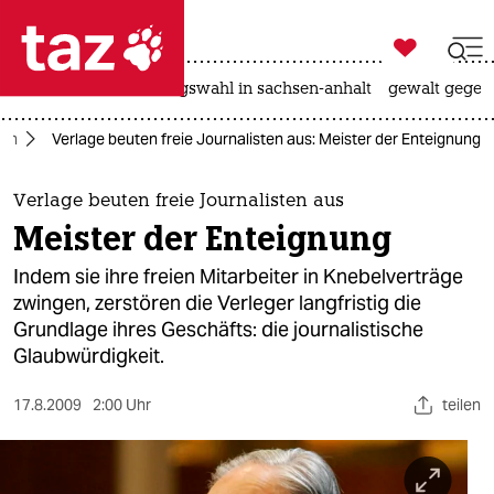

taz zahl ich
hitze
surfen
landtagswahl in sachsen-anhalt
gewalt gegen

taz zahl ich
ien
Verlage beuten freie Journalisten aus: Meister der Enteignung
taz zahl ich
themen
Verlage beuten freie Journalisten aus
Meister der Enteignung
politik
Indem sie ihre freien Mitarbeiter in Knebelverträge
öko
zwingen, zerstören die Verleger langfristig die
Grundlage ihres Geschäfts: die journalistische
gesellschaft
Glaubwürdigkeit.
kultur
17.8.2009
2:00 Uhr
teilen
sport