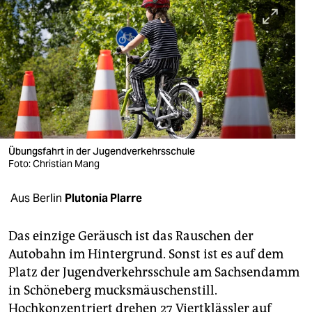
berlin
nord
wahrheit
verlag
verlag
veranstaltungen
Übungsfahrt in der Jugendverkehrsschule
Foto: Christian Mang
shop
Aus Berlin
Plutonia Plarre
fragen & hilfe
unterstützen
Das einzige Geräusch ist das Rauschen der
Autobahn im Hintergrund. Sonst ist es auf dem
abo
Platz der Jugendverkehrsschule am Sachsendamm
genossenschaft
in Schöneberg mucksmäuschenstill.
Hochkonzentriert drehen 27 Viertklässler auf