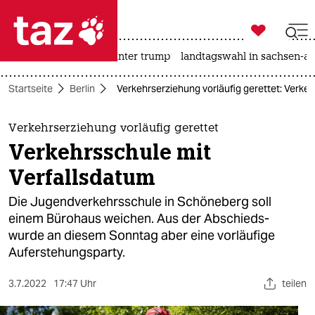

taz zahl ich
nahost-konflikt
usa unter trump
landtagswahl in sachsen-an

taz zahl ich
Startseite
Berlin
Verkehrserziehung vorläufig gerettet: Verke
taz zahl ich
themen
Verkehrserziehung vorläufig gerettet
Verkehrsschule mit
politik
Verfallsdatum
öko
Die Jugendverkehrsschule in Schöneberg soll
einem Bürohaus weichen. Aus der Abschieds-
gesellschaft
wurde an diesem Sonntag aber eine vorläufige
Auferstehungsparty.
kultur
sport
3.7.2022
17:47 Uhr
teilen