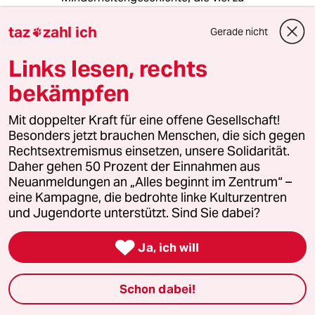
anstrengend für die Mehrheit ist. Die macht
das nur mit, wenn es sonst zu teuer oder zu
taz
zahl ich
Gerade nicht

unbequem für sie wird.
Wir würden doch in Deutschland bei einer
Links lesen, rechts
demokratischen Abstimmung keine Mehrheit
bekämpfen
bekommen, wenn es darum ginge, vollständig
auf`s Auto zu verzichten, auch wenn dann alle
Mit doppelter Kraft für eine offene Gesellschaft!
Fahrten mit öffentlichen Verkehrsmitteln
Besonders jetzt brauchen Menschen, die sich gegen
kostenlos wären...
Rechtsextremismus einsetzen, unsere Solidarität.
Daher gehen 50 Prozent der Einnahmen aus
Neuanmeldungen an „Alles beginnt im Zentrum“ –
Philip
P
eine Kampagne, die bedrohte linke Kulturzentren
20.02.2009
,
22:18 Uhr
und Jugendorte unterstützt. Sind Sie dabei?
die abwrackprämie als konjunkturprogramm is

ja auch in so fern n schuß in den ofen, als dass
Ja, ich will
jetzt jede menge kleinwagen gekauft werden,
die im ausland gefertigt werden .....
Schon dabei!