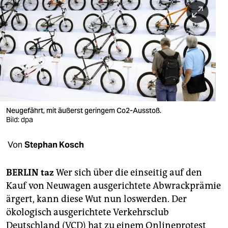
berlin
nord
wahrheit
verlag
verlag
veranstaltungen
Neugefährt, mit äußerst geringem Co2-Ausstoß.
Bild: dpa
shop
Von
Stephan Kosch
fragen & hilfe
unterstützen
BERLIN
taz
Wer sich über die einseitig auf den
Kauf von Neuwagen ausgerichtete Abwrackprämie
abo
ärgert, kann diese Wut nun loswerden. Der
genossenschaft
ökologisch ausgerichtete Verkehrsclub
Deutschland (VCD) hat zu einem Onlineprotest