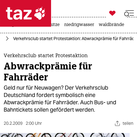

taz zahl ich
krieg in der ukraine
hitze
niedrigwasser
waldbrände

taz zahl ich
nd
Verkehrsclub startet Protestaktion: Abwrackprämie für Fahrräde
taz zahl ich
themen
Verkehrsclub startet Protestaktion
Abwrackprämie für
politik
Fahrräder
öko
Geld nur für Neuwagen? Der Verkehrsclub
Deutschland fordert symbolisch eine
gesellschaft
Abwrackprämie für Fahrräder. Auch Bus- und
Bahntickets sollen gefördert werden.
kultur
sport
20.2.2009
2:00 Uhr
teilen