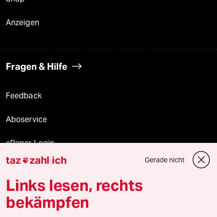
Anzeigen
Fragen & Hilfe
Feedback
Aboservice
ePaper Login
taz
zahl ich
Gerade nicht

Downloads für Abonnierende
Links lesen, rechts
bekämpfen
© 2026 taz Verlags und Vertriebs GmbH