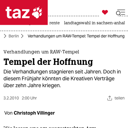

taz zahl ich
hitze
niedrigwasser
rente
landtagswahl in sachsen-anhalt

taz zahl ich
e
Berlin
Verhandlungen um RAW-Tempel: Tempel der Hoffnung
taz zahl ich
themen
Verhandlungen um RAW-Tempel
Tempel der Hoffnung
politik
Die Verhandlungen stagnieren seit Jahren. Doch in
öko
diesem Frühjahr könnten die Kreativen Verträge
über zehn Jahre kriegen.
gesellschaft
3.2.2010
2:00 Uhr
teilen
kultur
Von
Christoph Villinger
sport