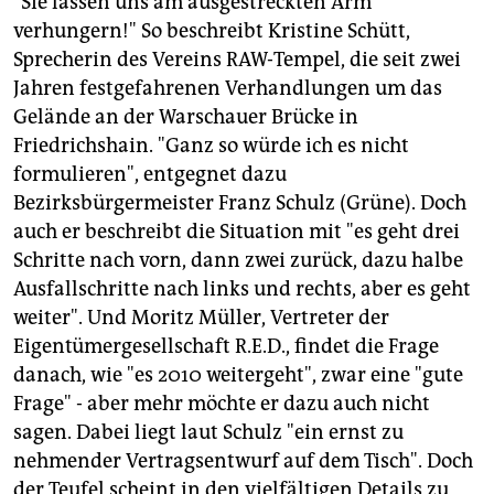
berlin
"Sie lassen uns am ausgestreckten Arm
verhungern!" So beschreibt Kristine Schütt,
nord
Sprecherin des Vereins RAW-Tempel, die seit zwei
Jahren festgefahrenen Verhandlungen um das
wahrheit
Gelände an der Warschauer Brücke in
Friedrichshain. "Ganz so würde ich es nicht
verlag
formulieren", entgegnet dazu
verlag
Bezirksbürgermeister Franz Schulz (Grüne). Doch
auch er beschreibt die Situation mit "es geht drei
veranstaltungen
Schritte nach vorn, dann zwei zurück, dazu halbe
shop
Ausfallschritte nach links und rechts, aber es geht
weiter". Und Moritz Müller, Vertreter der
fragen & hilfe
Eigentümergesellschaft R.E.D., findet die Frage
unterstützen
danach, wie "es 2010 weitergeht", zwar eine "gute
Frage" - aber mehr möchte er dazu auch nicht
abo
sagen. Dabei liegt laut Schulz "ein ernst zu
genossenschaft
nehmender Vertragsentwurf auf dem Tisch". Doch
der Teufel scheint in den vielfältigen Details zu