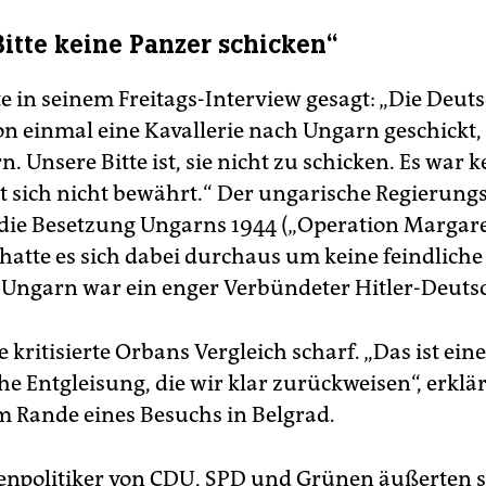
Bitte keine Panzer schicken“
e in seinem Freitags-Interview gesagt: „Die Deut
n einmal eine Kavallerie nach Ungarn geschickt,
. Unsere Bitte ist, sie nicht zu schicken. Es war k
hat sich nicht bewährt.“ Der ungarische Regierung
f die Besetzung Ungarns 1944 („Operation Margare
 hatte es sich dabei durchaus um keine feindlich
 Ungarn war ein enger Verbündeter Hitler-Deuts
 kritisierte Orbans Vergleich scharf. „Das ist eine
e Entgleisung, die wir klar zurückweisen“, erklä
am Rande eines Besuchs in Belgrad.
enpolitiker von CDU, SPD und Grünen äußerten s