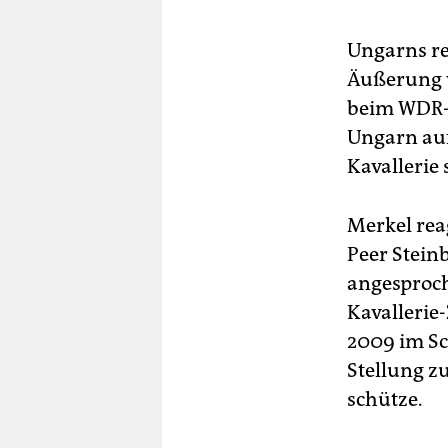
Ungarns re
Äußerung 
beim WDR-E
Ungarn auf
Kavallerie 
Merkel rea
Peer Stein
angesproch
Kavallerie-
2009 im Sc
Stellung z
schütze.