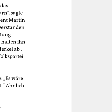
 das
rn“, sagte
dent Martin
 verstanden
htung
 halten ihn
erkel ab“.
olkspartei
: „Es wäre
t.“ Ähnlich
r