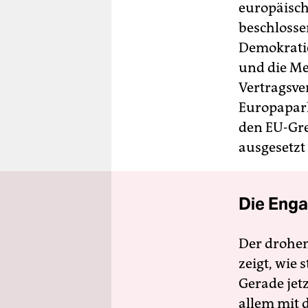
europäisch
beschlosse
Demokratie
und die Me
Vertragsve
Europaparl
den EU-Gre
ausgesetzt
Die Enga
Der drohe
zeigt, wie
Gerade jet
allem mit d