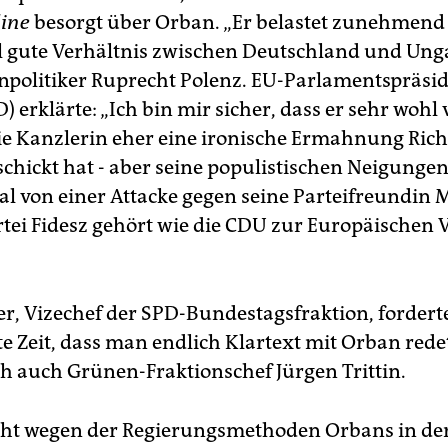
line
besorgt über Orban. „Er belastet zunehmend
ll gute Verhältnis zwischen Deutschland und Unga
olitiker Ruprecht Polenz. EU-Parlamentspräsi
) erklärte: „Ich bin mir sicher, dass er sehr wohl
die Kanzlerin eher eine ironische Ermahnung Ric
chickt hat - aber seine populistischen Neigungen
al von einer Attacke gegen seine Parteifreundin M
tei Fidesz gehört wie die CDU zur Europäischen V
er, Vizechef der SPD-Bundestagsfraktion, forderte
te Zeit, dass man endlich Klartext mit Orban rede
ch auch Grünen-Fraktionschef Jürgen Trittin.
ht wegen der Regierungsmethoden Orbans in de