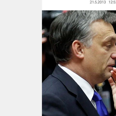
berlin
21.5.2013
12:5
nord
wahrheit
verlag
verlag
veranstaltungen
shop
fragen & hilfe
unterstützen
abo
genossenschaft