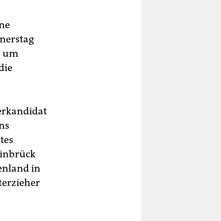
ine
nerstag
, um
die
erkandidat
ns
tes
einbrück
enland in
terzieher