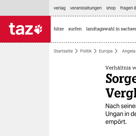
hautnavigation anspringen
hauptinhalt anspringen
footer anspringen
verlag
veranstaltungen
shop
fragen &
hitze
surfen
landtagswahl in sachse

taz zahl ich
taz zahl ich
Startseite
Politik
Europa
Angela
themen
politik
Verhältnis 
Sorg
öko
Verg
gesellschaft
Nach seine
kultur
Ungan in de
empört.
sport