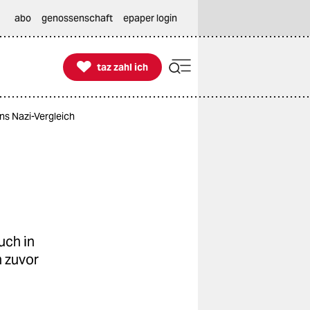
abo
genossenschaft
epaper login

taz zahl ich
taz zahl ich
ns Nazi-Vergleich
uch in
n zuvor