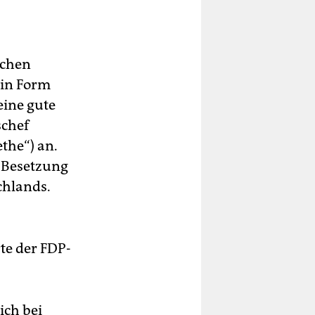
schen
 in Form
eine gute
schef
the“) an.
e Besetzung
chlands.
rte der FDP-
ich bei