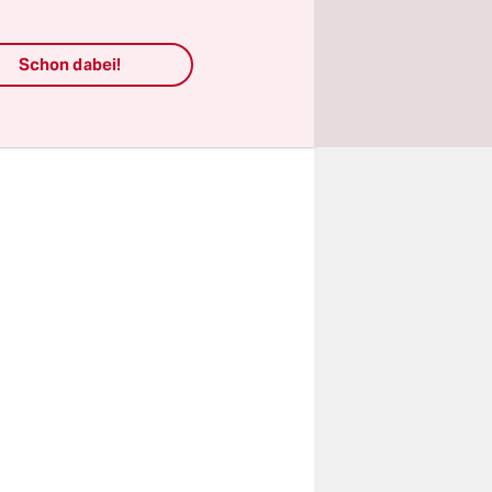
it des
öge es
Schon dabei!