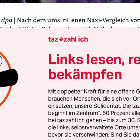
T
dpa
| Nach dem umstrittenen Nazi-Vergleich vo
äsident Viktor Orban zeigen sich Teile der ungar
orgt um das Verhältnis zu Deutschland. „Praktisc
taz
zahl ich

er der Nation die mit Panzern erfolgte Nazi-Bese
Links lesen, r
t der heutigen deutschen Politik gleichgesetzt. F
tigsten Verbündeten des Landes in die Nazi-Ecke g
bekämpfen
kratische deutsche Politiker wird man wahrscheinl
beleidigen können“, so die oppositionelle Budape
Mit doppelter Kraft für eine offene G
ng „Nepszava“ am Dienstag
brauchen Menschen, die sich vor O
einsetzen, unsere Solidarität. Die ta
hatte Orban zuvor Entrüstung ausgelöst.
beginnt im Zentrum“. 50 Prozent a
enminister Guido Westerwelle sprach am Montag
bei taz zahl ich gehen – bis zum 30
die linke, selbstverwaltete Orte unte
g. Auch Spitzenvertreter von CDU, SPD und Grün
bevor sie verschwinden. Sind Sie da
 empört. Orban hatte in seinem wöchentlichen R