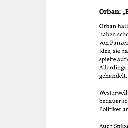
Orban: „
Orban hatt
haben scho
von Panzern
Idee, sie 
spielte au
Allerdings
gehandelt.
Westerwelle
bedauerlich
Politiker 
Auch Spitz