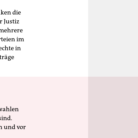
ken die
 Justiz
 mehrere
rteien im
chte in
träge
wahlen
sind.
h und vor