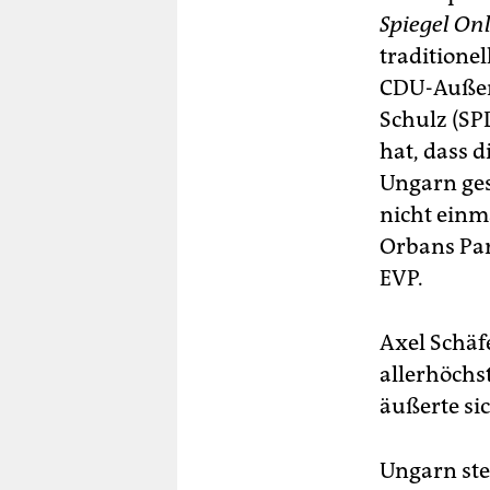
Spiegel On
traditione
CDU-Außenp
Schulz (SPD
hat, dass 
Ungarn ges
nicht einm
Orbans Par
EVP.
Axel Schäf
allerhöchs
äußerte si
Ungarn ste