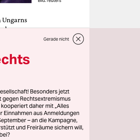
Bild: reuters
n Ungarns
ischen
h hat der
Gerade nicht
tzung
echts
aktisch hat
estellt.
ich nicht
ster
esellschaft! Besonders jetzt
rt gegen Rechtsextremismus
z kooperiert daher mit „Alles
ller Einnahmen aus Anmeldungen
 von einer
. September – an die Kampagne,
rstützt und Freiräume sichern will,
en
bei?
undfunk-