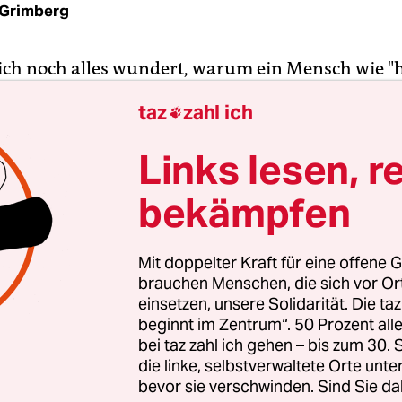
 Grimberg
ch noch alles wundert, warum ein Mensch wie "h
Steffen Seibert Regierungssprecher bei Angela M
taz
zahl ich

Gewerkschafter von "Ver.di im ZDF" den eigentlic
 enthüllt: Nicht nur die CDU beeinflusst Karrier
Links lesen, r
-rechtlichen Rundfunk, es geht auch "in umgekeh
bekämpfen
 schreibt Ver.di mit höflichen Glückwünschen an 
ei für "das Personaltableau der Regierungskoaliti
Mit doppelter Kraft für eine offene G
oße Bereicherung, sondern könnte "ein erster Schr
brauchen Menschen, die sich vor O
e Reihe unübersehbarer Kompetenzprobleme in M
einsetzen, unsere Solidarität. Die ta
beginnt im Zentrum“. 50 Prozent a
 lösen. Wäre das Wirtschaftsressort nicht bei ei
bei taz zahl ich gehen – bis zum 30
in besseren Händen? Für das Außenministerium
die linke, selbstverwaltete Orte unte
rere erfahrene Korrespondenten infrage, die sog
bevor sie verschwinden. Sind Sie da