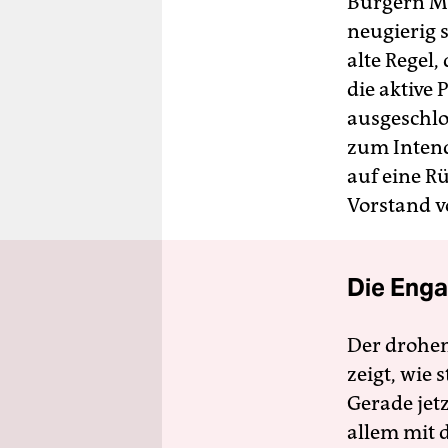
Bürgern Mer
neugierig 
alte Regel
die aktive
ausgeschlo
zum Intend
auf eine R
Vorstand vo
Die Enga
Der drohe
zeigt, wie
Gerade jet
allem mit d