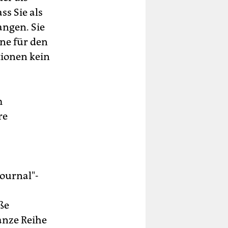
ss Sie als
angen. Sie
rne für den
tionen kein
m
re
journal"-
ße
ganze Reihe