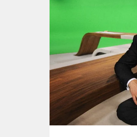
berlin
nord
wahrheit
verlag
verlag
veranstaltungen
shop
fragen & hilfe
unterstützen
abo
genossenschaft