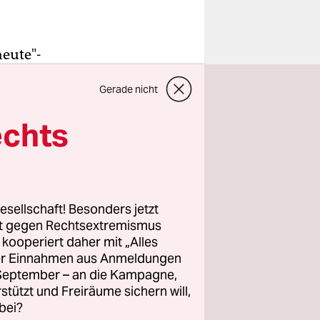
eute"-
erkel wird,
Gerade nicht
hen
en im
echts
rter
Seibert.
on nicht
esellschaft! Besonders jetzt
itt sein,
rt gegen Rechtsextremismus
erkels
z kooperiert daher mit „Alles
ller Einnahmen aus Anmeldungen
nem ,WISO'-
. September – an die Kampagne,
 kämen
rstützt und Freiräume sichern will,
ar
bei?