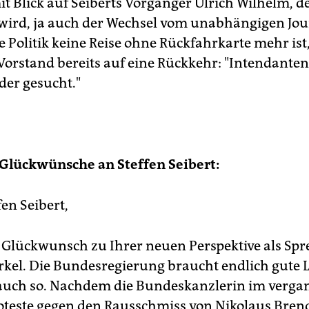
it Blick auf Seiberts Vorgänger Ulrich Wilhelm, d
wird, ja auch der Wechsel vom unabhängigen Jo
ve Politik keine Reise ohne Rückfahrkarte mehr ist,
-Vorstand bereits auf eine Rückkehr: "Intendante
er gesucht."
-Glückwünsche an Steffen Seibert:
fen Seibert,
 Glückwunsch zu Ihrer neuen Perspektive als Spr
kel. Die Bundesregierung braucht endlich gute L
auch so. Nachdem die Bundeskanzlerin im verg
roteste gegen den Rausschmiss von Nikolaus Brend