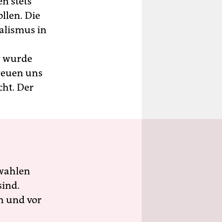
en stets
llen. Die
alismus in
r wurde
reuen uns
ht. Der
wahlen
sind.
h und vor