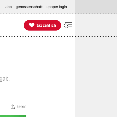
abo
genossenschaft
epaper login

taz zahl ich
taz zahl ich
gab,
teilen