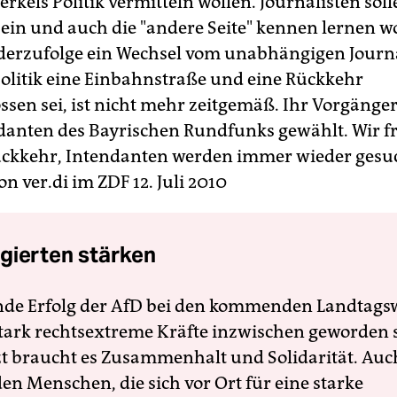
kels Politik vermitteln wollen. Journalisten soll
sein und auch die "andere Seite" kennen lernen wo
, derzufolge ein Wechsel vom unabhängigen Journ
 Politik eine Einbahnstraße und eine Rückkehr
ssen sei, ist nicht mehr zeitgemäß. Ihr Vorgänge
anten des Bayrischen Rundfunks gewählt. Wir f
ückkehr, Intendanten werden immer wieder gesuc
n ver.di im ZDF 12. Juli 2010
gierten stärken
nde Erfolg der AfD bei den kommenden Landtags
 stark rechtsextreme Kräfte inzwischen geworden 
zt braucht es Zusammenhalt und Solidarität. Auc
en Menschen, die sich vor Ort für eine starke