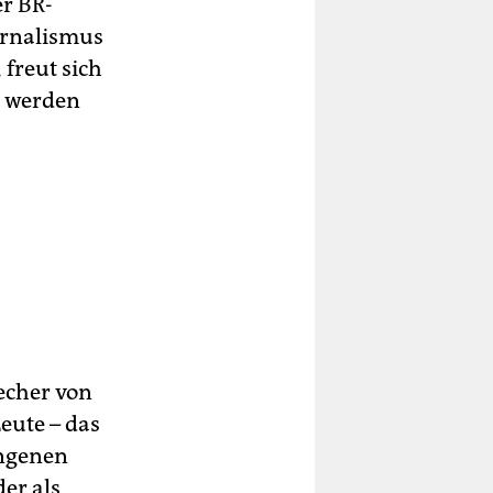
er BR-
urnalismus
 freut sich
n werden
echer von
eute – das
angenen
er als