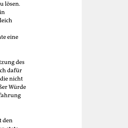
u lösen.
in
leich
te eine
tzung des
ch dafür
die nicht
oßer Würde
rfahrung
t den