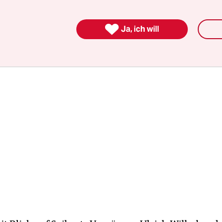
hen beherrschen. Das Magazin ,Leute heute' kön
milienministerin stellen."

Ja, ich will