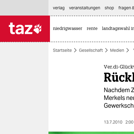
hautnavigation anspringen
hauptinhalt anspringen
footer anspringen
verlag
veranstaltungen
shop
fragen &
niedrigwasser
rente
landtagswahl i

taz zahl ich
taz zahl ich
Startseite
Gesellschaft
Medien
themen
politik
Ver.di-Glück
Rückk
öko
Nachdem ZD
gesellschaft
Merkels neu
Gewerkschaf
kultur
sport
13.7.2010
2:00