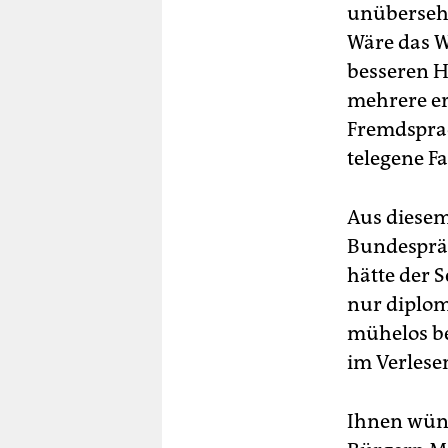
unübersehb
Wäre das W
besseren 
mehrere er
Fremdsprac
telegene Fa
Aus diesem
Bundespräs
hätte der 
nur diplom
mühelos be
im Verlese
Ihnen wünsc