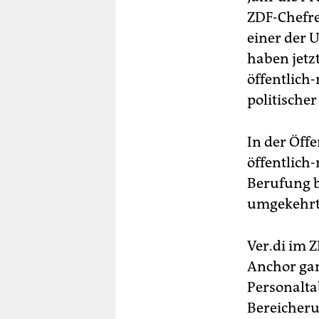
ZDF-Chefred
einer der U
haben jetzt
öffentlich
politischer
In der Öff
öffentlich
Berufung b
umgekehrte
Ver.di im 
Anchor gan
Personalta
Bereicherun