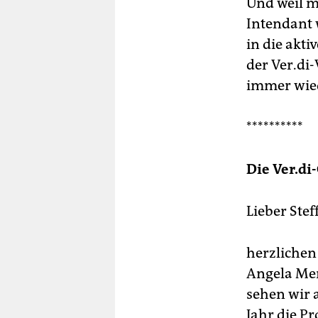
Und weil m
Intendant 
in die akti
der Ver.di
immer wied
**********
Die Ver.di
Lieber Stef
herzlichen
Angela Mer
sehen wir 
Jahr die P