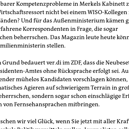
arer Kompetenzprobleme in Merkels Kabinett z
irtschaftsressort nicht bei einem WISO-Kollegen 
Händen? Und für das Außenministerium kämen g
fahrene Korrespondenten in Frage, die sogar
hen beherrschen. Das Magazin leute heute könn
milienministerin stellen.
 Grund bedauert ver.di im ZDF, dass die Neubese
identen-Amtes ohne Rücksprache erfolgt sei. Au
Sender mühelos Kandidaten vorschlagen können, 
atisches Agieren auf schwierigem Terrain in gr
herrschen, sondern sogar schon einschlägige E
n von Fernsehansprachen mitbringen.
hen wir viel Glück, wenn Sie jetzt mit aller Kraf