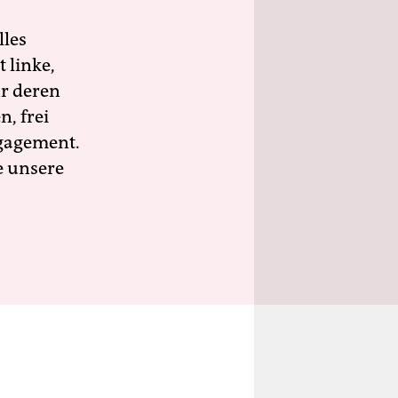
lles
 linke,
ür deren
n, frei
ngagement.
e unsere