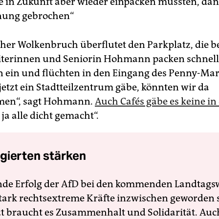
te in Zukunft aber wieder einpacken müssten, da
fnung gebrochen“
icher Wolkenbruch überflutet den Parkplatz, die b
iterinnen und Seniorin Hohmann packen schnell
n ein und flüchten in den Eingang des Penny-Mar
jetzt ein Stadtteilzentrum gäbe, könnten wir da
en“, sagt Hohmann.
Auch Cafés gäbe es keine in
ja alle dicht gemacht“.
gierten stärken
nde Erfolg der AfD bei den kommenden Landtags
 stark rechtsextreme Kräfte inzwischen geworden 
zt braucht es Zusammenhalt und Solidarität. Auc