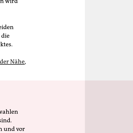
nn wird
eiden
 die
ktes.
 der Nähe
,
wahlen
sind.
h und vor