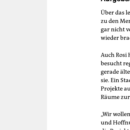
Über das l
zu den Men
gar nicht v
wieder brac
Auch Rosi 
besucht re
gerade ält
sie. Ein St
Projekte a
Räume zur 
„Wir wolle
und Hoffnu