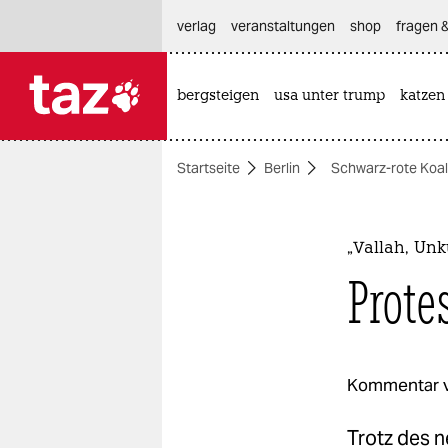
hautnavigation anspringen
hauptinhalt anspringen
footer anspringen
verlag
veranstaltungen
shop
fragen &
bergsteigen
usa unter trump
katzen

taz zahl ich
taz zahl ich
Startseite
Berlin
Schwarz-rote Koalit
themen
politik
„Vallah, Unk
öko
Prote
gesellschaft
kultur
Kommentar 
sport
Trotz des n