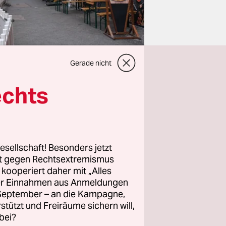
Gerade nicht
echts
an einem
orf-Ost.
esellschaft! Besonders jetzt
nktioniert
rt gegen Rechtsextremismus
z kooperiert daher mit „Alles
„Vallah,
ller Einnahmen aus Anmeldungen
. September – an die Kampagne,
rstützt und Freiräume sichern will,
it hat am
bei?