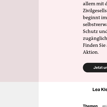
allem mit d
Zivilgesell
beginnt im
selbstverw
Schutz und 
zugänglich
Finden Sie
Aktion.
Jetzt u
Lea Kl
Themen
#K