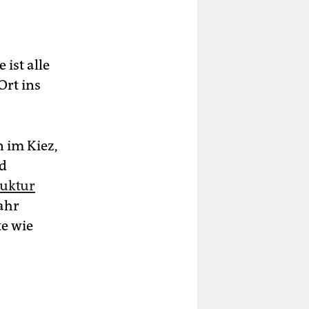
ist alle
Ort ins
 im Kiez,
nd
ruktur
Jahr
e wie