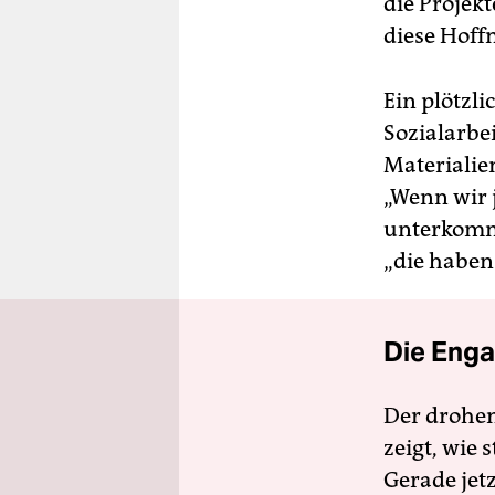
die Projek
diese Hof
Ein plötzl
Sozialarbe
Materialie
„Wenn wir 
unterkomm
„die haben 
Die Enga
Der drohe
zeigt, wie
Gerade jet