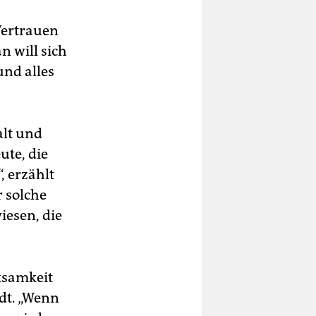
Vertrauen
n will sich
und alles
alt und
ute, die
, erzählt
r solche
iesen, die
ksamkeit
dt. „Wenn