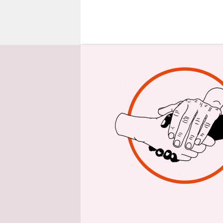
epaper login
Z
wei
kle
Neb
wurde, dara
unkürzbar
Das gleich