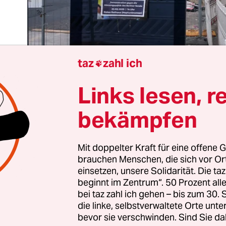
taz
zahl ich

Links lesen, r
bekämpfen
 Personen stehen mit Flatterband umschlungen 
inen Stand auf einem Penny-Parkplatz in Mariend
Mit doppelter Kraft für eine offene G
en ihnen ein Lastenrad, das zu einem Tisch umfu
brauchen Menschen, die sich vor O
einsetzen, unsere Solidarität. Die ta
uf drapiert ein großes Schild mit der Aufschrift: 
beginnt im Zentrum“. 50 Prozent a
!“
bei taz zahl ich gehen – bis zum 30
die linke, selbstverwaltete Orte unte
namige Bündnis von Initiativen der Sozialen Arbe
bevor sie verschwinden. Sind Sie da