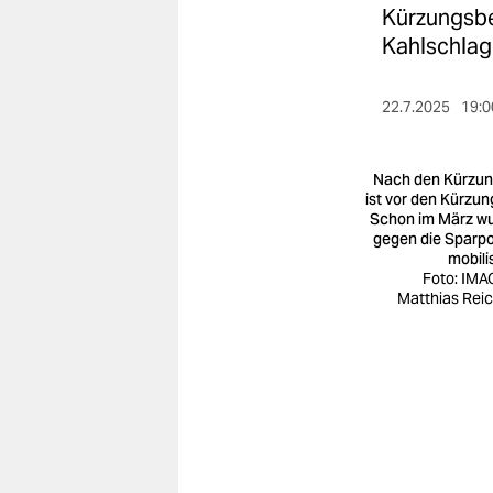
berlin
Kürzungsbe
Kahlschlag
nord
wahrheit
22.7.2025
19:0
verlag
Nach den Kürzu
verlag
ist vor den Kürzun
Schon im März w
veranstaltungen
gegen die Sparpol
mobili
shop
Foto: IMA
Matthias Reic
fragen & hilfe
unterstützen
abo
genossenschaft