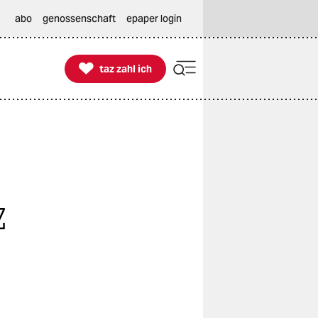
abo
genossenschaft
epaper login

taz zahl ich
taz zahl ich
z