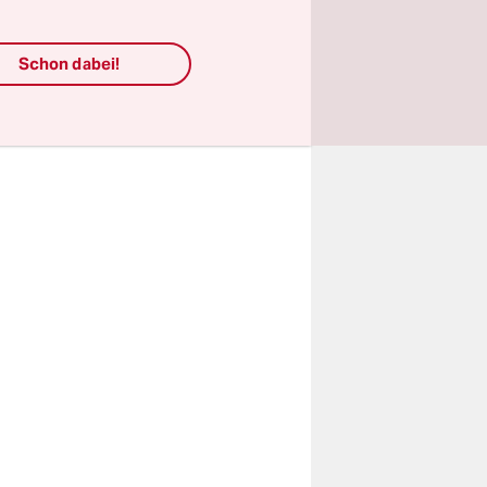
nden
allel dazu
Schon dabei!
mmenden