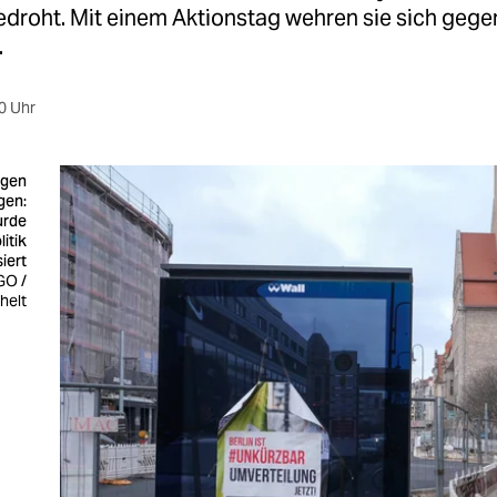
droht. Mit einem Aktionstag wehren sie sich gege
.
0 Uhr
ngen
gen:
urde
itik
siert
GO /
helt