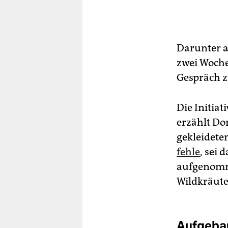
Darunter au
zwei Woche
Gespräch z
Die Initia
erzählt Do
gekleidete
fehle
, sei 
aufgenomm
Wildkräute
Aufgebau