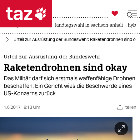

taz zahl ich
niedrigwasser
rente
landtagswahl in sachsen-anhalt
hybri

taz zahl ich
hr
Urteil zur Ausrüstung der Bundeswehr: Raketendrohnen sind ok
taz zahl ich
themen
Urteil zur Ausrüstung der Bundeswehr
Raketendrohnen sind okay
politik
Das Militär darf sich erstmals waffenfähige Drohnen
öko
beschaffen. Ein Gericht wies die Beschwerde eines
US-Konzerns zurück.
gesellschaft
1.6.2017
8:13 Uhr
teilen
kultur
sport