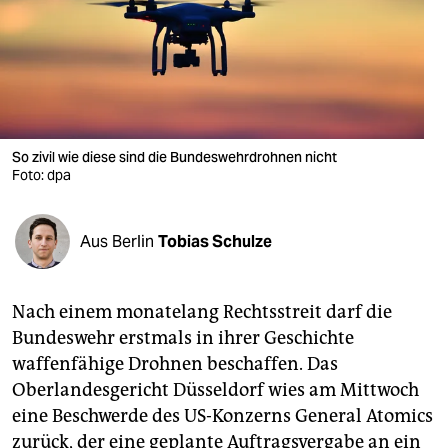
berlin
nord
wahrheit
verlag
So zivil wie diese sind die Bundeswehrdrohnen nicht
verlag
Foto: dpa
veranstaltungen
Aus Berlin
Tobias Schulze
shop
fragen & hilfe
Nach einem monatelang Rechtsstreit darf die
unterstützen
Bundeswehr erstmals in ihrer Geschichte
waffenfähige Drohnen beschaffen. Das
abo
Oberlandesgericht Düsseldorf wies am Mittwoch
genossenschaft
eine Beschwerde des US-Konzerns General Atomics
zurück, der eine geplante Auftragsvergabe an ein