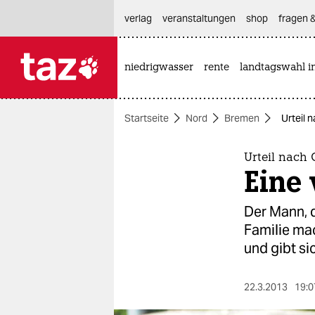
hautnavigation anspringen
hauptinhalt anspringen
footer anspringen
verlag
veranstaltungen
shop
fragen &
niedrigwasser
rente
landtagswahl i

taz zahl ich
taz zahl ich
Startseite
Nord
Bremen
Urteil 
themen
politik
Urteil nach
Eine
öko
Der Mann, d
gesellschaft
Familie mac
und gibt sic
kultur
sport
22.3.2013
19:0