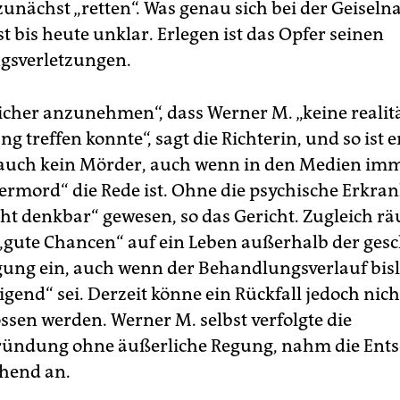
 zunächst „retten“. Was genau sich bei der Geisel
ist bis heute unklar. Erlegen ist das Opfer seinen
gsverletzungen.
 sicher anzunehmen“, dass Werner M. „keine realit
g treffen konnte“, sagt die Richterin, und so ist er
, auch kein Mörder, auch wenn in den Medien im
rmord“ die Rede ist. Ohne die psychische Erkra
cht denkbar“ gewesen, so das Gericht. Zugleich r
„gute Chancen“ auf ein Leben außerhalb der ges
ung ein, auch wenn der Behandlungsverlauf bis
gend“ sei. Derzeit könne ein Rückfall jedoch nich
ssen werden. Werner M. selbst verfolgte die
ründung ohne äußerliche Regung, nahm die Ent
hend an.