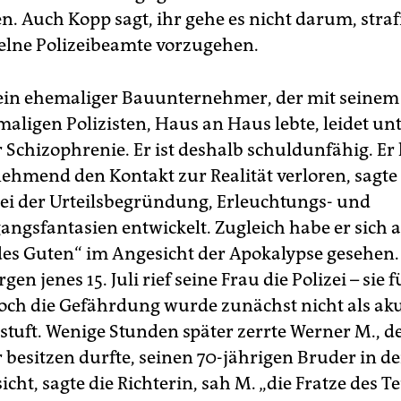
n. Auch Kopp sagt, ihr gehe es nicht darum, straf
elne Polizeibeamte vorzugehen.
 ein ehemaliger Bauunternehmer, der mit seinem
aligen Polizisten, Haus an Haus lebte, leidet un
 Schizophrenie. Er ist deshalb schuldunfähig. Er
nehmend den Kontakt zur Realität verloren, sagte
bei der Urteilsbegründung, Erleuchtungs- und
angsfantasien entwickelt. Zugleich habe er sich a
 des Guten“ im Angesicht der Apokalypse gesehen.
en jenes 15. Juli rief seine Frau die Polizei – sie f
och die Gefährdung wurde zunächst nicht als akut
stuft. Wenige Stunden später zerrte Werner M., de
besitzen durfte, seinen 70-jährigen Bruder in den
cht, sagte die Richterin, sah M. „die Fratze des Te