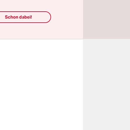
ußerte sich
ern, warum
Schon dabei!