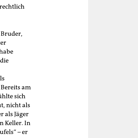
rechtlich
 Bruder,
ter
 habe
 die
ls
 Bereits am
ühlte sich
, nicht als
r als Jäger
 Keller. In
ufels“ – er