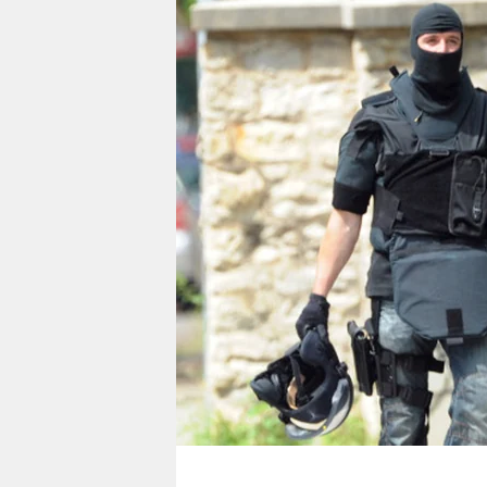
berlin
nord
wahrheit
verlag
verlag
veranstaltungen
shop
fragen & hilfe
unterstützen
abo
genossenschaft