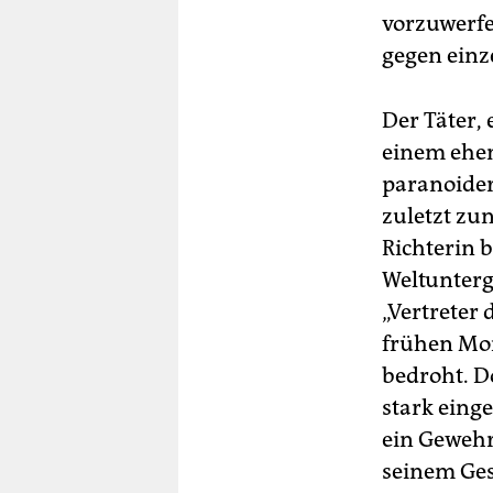
vorzuwerfe
gegen einz
Der Täter,
einem ehem
paranoider
zuletzt zu
Richterin 
Weltunterg
„Vertreter
frühen Morg
bedroht. D
stark einge
ein Gewehr 
seinem Gesi