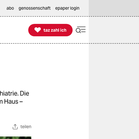
abo
genossenschaft
epaper login

taz zahl ich
taz zahl ich
iatrie. Die
m Haus –
teilen