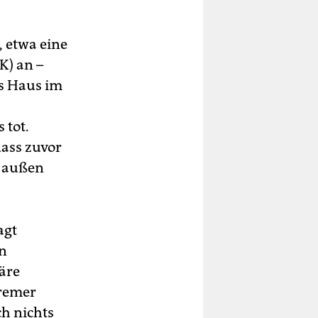
, etwa eine
K) an –
as Haus im
 tot.
dass zuvor
h außen
agt
en
wäre
Bremer
ch nichts