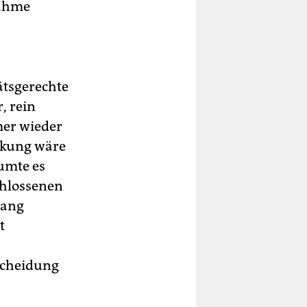
nahme
ätsgerechte
, rein
mer wieder
nkung wäre
äumte es
chlossenen
lang
t
scheidung