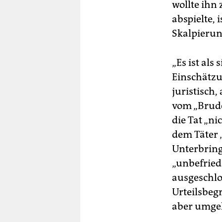
wollte ihn
abspielte, 
Skalpierun
„Es ist als
Einschätzun
juristisch
vom „Brude
die Tat „ni
dem Täter 
Unterbring
„unbefriedi
ausgeschlo
Urteilsbeg
aber umge