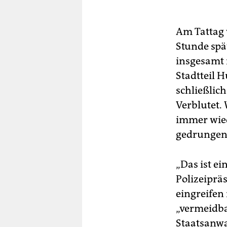
Am Tattag w
Stunde spä
insgesamt 
Stadtteil 
schließlich
Verblutet. 
immer wied
gedrungen w
„Das ist e
Polizeiprä
eingreifen
„vermeidba
Staatsanwal