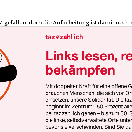
r
ist gefallen, doch die Aufarbeitung ist damit noch
63-jährige Mann, der im vergangenen Sommer s
taz
zahl ich

 Geisel genommen und getötet hat, während Poli
fte vor dem Haus standen – er muss auf unbestim
Links lesen, r
ossene Psychiatrie. Das hat das Landgericht Bre
bekämpfen
tschieden. Zum umstrittenen Polizeieinsatz verlor
bei der Urteilsverkündung kein Wort. Verteidiger
 ihn zuvor als „Desaster“ bezeichnet.
Mit doppelter Kraft für eine offene G
brauchen Menschen, die sich vor O
es Opfers, der im Prozess als Nebenkläger auftrat
einsetzen, unsere Solidarität. Die ta
beginnt im Zentrum“. 50 Prozent a
izei nun auf Schadensersatz zu verklagen. Er wirf
bei taz zahl ich gehen – bis zum 30
ften unterlassene Hilfeleistung vor. Die Rechtsan
die linke, selbstverwaltete Orte unte
pp, die ihn vertritt, spricht von „Fehleinschätzu
bevor sie verschwinden. Sind Sie da