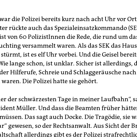
ar die Polizei bereits kurz nach acht Uhr vor Ort
ter rückte auch das Spezialeinsatzkommando (SE
ist von 60 PolizistInnen die Rede, die rund um d
Huchting versammelt waren. Als das SEK das Haus
 stürmt, ist es elf Uhr vorbei. Und die Geisel bereits
Wie lange schon, ist unklar. Sicher ist allerdings, 
er Hilferufe, Schreie und Schlaggeräusche nac
aren. Die Polizei hatte sie gehört.
iner der schwärzesten Tage in meiner Laufbahn“, s
sident Müller. Und dass die Beamten früher hätt
 müssen. Das sagt auch Docke. Die Tragödie, sie 
r“ gewesen, so der Rechtsanwalt. Aus Sicht der 
tschaft allerdings gibt es der Polizei strafrechtli