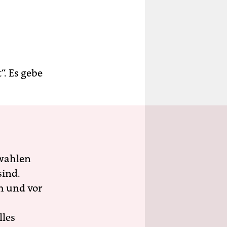
“. Es gebe
wahlen
sind.
h und vor
lles