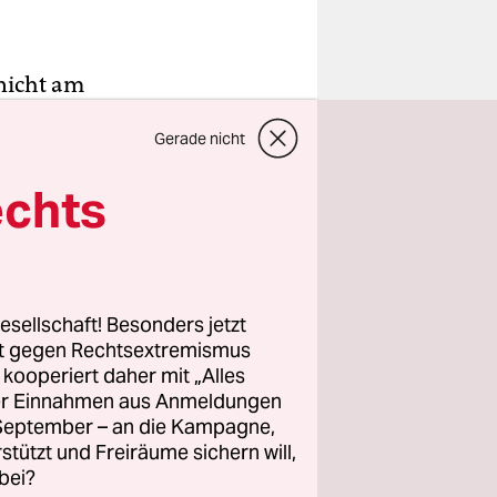
 nicht am
einen
Gerade nicht
zei und
mte Zeit in
echts
men am
 die
 Bernhard
esellschaft! Besonders jetzt
rt gegen Rechtsextremismus
, kündigte
z kooperiert daher mit „Alles
ller Einnahmen aus Anmeldungen
t den
. September – an die Kampagne,
wältin
rstützt und Freiräume sichern will,
ngen“
bei?