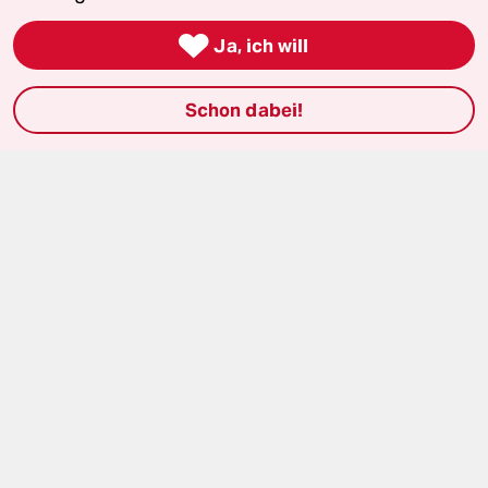
Le Monde diplomatique

Ja, ich will
taz Archiv
Schon dabei!
Mehr taz Angebote
Reisen
Kantine
Shop
Anzeigen