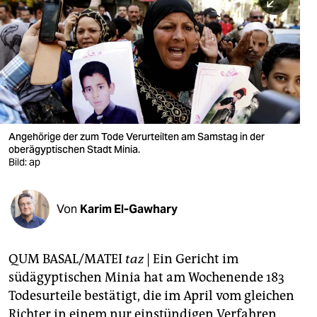
berlin
nord
wahrheit
verlag
verlag
Angehörige der zum Tode Verurteilten am Samstag in der
oberägyptischen Stadt Minia.
veranstaltungen
Bild: ap
shop
fragen & hilfe
Von
Karim El-Gawhary
unterstützen
QUM BASAL/MATEI
taz
| Ein Gericht im
abo
südägyptischen Minia hat am Wochenende 183
genossenschaft
Todesurteile bestätigt, die im April vom gleichen
Richter in einem nur einstündigen Verfahren