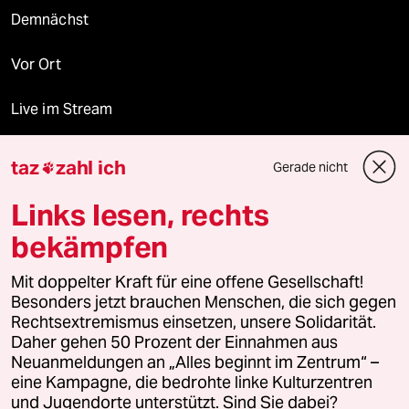
Demnächst
Vor Ort
Live im Stream
Vergangene
taz
zahl ich
Gerade nicht

taz lab 2027
Links lesen, rechts
bekämpfen
Mehr taz Lesestoff
Mit doppelter Kraft für eine offene Gesellschaft!
Besonders jetzt brauchen Menschen, die sich gegen
Rechtsextremismus einsetzen, unsere Solidarität.
taz Blogs
Daher gehen 50 Prozent der Einnahmen aus
Neuanmeldungen an „Alles beginnt im Zentrum“ –
eine Kampagne, die bedrohte linke Kulturzentren
taz FUTURZWEI
und Jugendorte unterstützt. Sind Sie dabei?