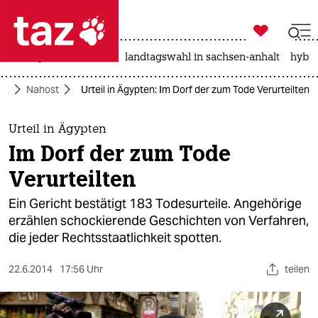

taz zahl ich
niedrigwasser
rente
landtagswahl in sachsen-anhalt
hybri

taz zahl ich
tik
Nahost
Urteil in Ägypten: Im Dorf der zum Tode Verurteilten
taz zahl ich
themen
Urteil in Ägypten
Im Dorf der zum Tode
politik
Verurteilten
öko
Ein Gericht bestätigt 183 Todesurteile. Angehörige
erzählen schockierende Geschichten von Verfahren,
gesellschaft
die jeder Rechtsstaatlichkeit spotten.
kultur
22.6.2014
17:56 Uhr
teilen
sport