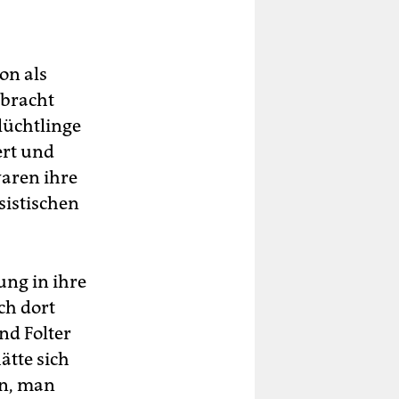
on als
ebracht
lüchtlinge
ert und
waren ihre
sistischen
ung in ihre
ch dort
nd Folter
ätte sich
en, man