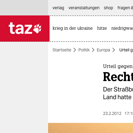
hautnavigation anspringen
hauptinhalt anspringen
footer anspringen
verlag
veranstaltungen
shop
fragen &
krieg in der ukraine
hitze
niedrigwa

taz zahl ich
taz zahl ich
Startseite
Politik
Europa
Urteil 
themen
politik
Urteil gegen
Recht
öko
Der Straßbu
gesellschaft
Land hatte
kultur
23.2.2012
17:1
sport