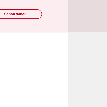
gebracht.
on, denn es
Schon dabei!
bkommens