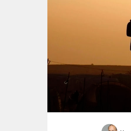
berlin
nord
wahrheit
verlag
verlag
veranstaltungen
shop
fragen & hilfe
unterstützen
abo
genossenschaft