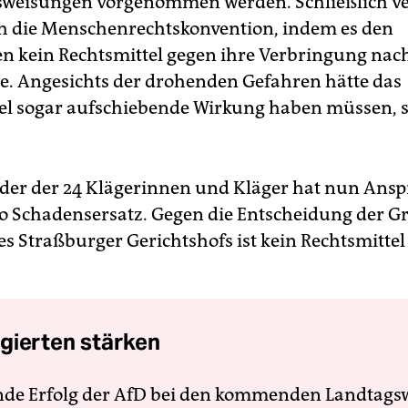
weisungen vorgenommen werden. Schließlich ver
ch die Menschenrechtskonvention, indem es den
en kein Rechtsmittel gegen ihre Verbringung nac
e. Angesichts der drohenden Gefahren hätte das
el sogar aufschiebende Wirkung haben müssen, s
eder der 24 Klägerinnen und Kläger hat nun Ansp
o Schadensersatz. Gegen die Entscheidung der G
 Straßburger Gerichtshofs ist kein Rechtsmitte
gierten stärken
nde Erfolg der AfD bei den kommenden Landtags