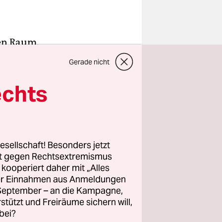
ien Raum.
Gerade nicht
lien
en wurden,
echts
Situation.
rfach
esellschaft! Besonders jetzt
rt gegen Rechtsextremismus
Somalia
z kooperiert daher mit „Alles
lienischen
ller Einnahmen aus Anmeldungen
der Konvoi
. September – an die Kampagne,
e
rstützt und Freiräume sichern will,
bei?
 und -