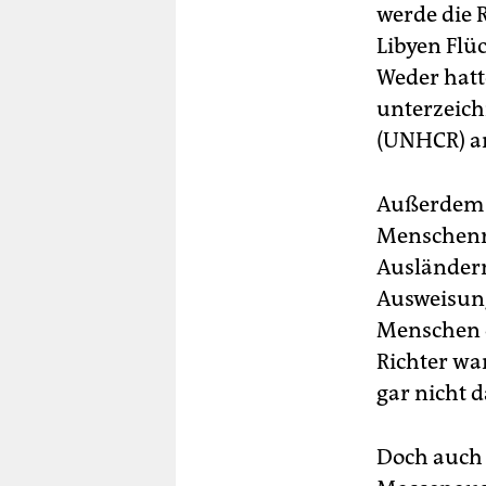
werde die 
Libyen Flü
Weder hatt
unterzeich
(UNHCR) a
Außerdem h
Menschenre
Ausländern
Ausweisung
Menschen o
Richter wa
gar nicht d
Doch auch 