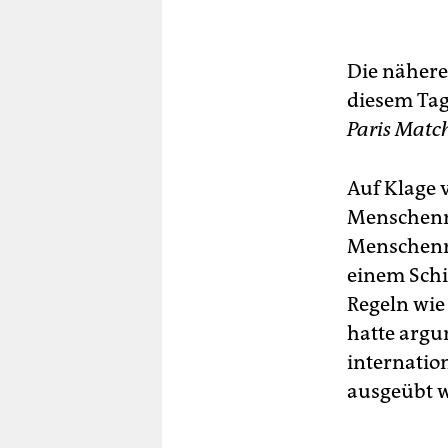
Die nähere
diesem Tag 
Paris Matc
Auf Klage v
Menschenre
Menschenre
einem Schif
Regeln wie
hatte argu
internation
ausgeübt 