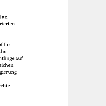
l an
rierten
f für
che
tlinge auf
leichen
egierung
echte