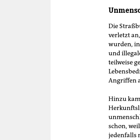
Unmensc
Die Straßb
verletzt an
wurden, in
und illega
teilweise g
Lebensbedi
Angriffen 
Hinzu kam 
Herkunftsl
unmenschli
schon, weil
jedenfalls