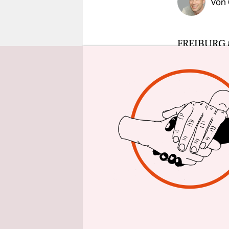
Von
epaper login
FREIBURG
Das hat am
Menschenre
verurteilt,
einfach na
Damit sei 
verletzt w
Es war im 
und Eritre
Insel Lamp
von der it
Flüchtling