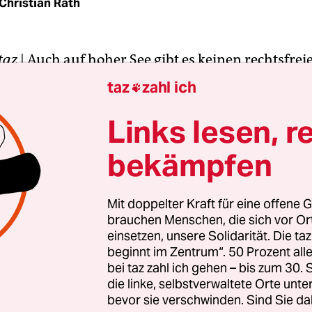
Christian Rath
taz
|
Auch auf hoher See gibt es keinen rechtsfre
 Donnerstag der Europäische Gerichtshof für
taz
zahl ich

chte in Straßburg entschieden. Dabei wurde Ita
 weil es Flüchtlinge, die im Mittelmeer aufgegriff
Links lesen, r
ch Libyen zurückverschiffte - ohne Prüfung ihrer 
bekämpfen
die Europäische Menschenrechtskonvention meh
orden.
Mit doppelter Kraft für eine offene G
brauchen Menschen, die sich vor O
Mai 2009. Eine Gruppe von 227 Flüchtlingen aus 
einsetzen, unsere Solidarität. Die ta
a war in drei Booten unterwegs von Libyen zur ita
beginnt im Zentrum“. 50 Prozent a
edusa. Doch 35 Seemeilen vor Lampedusa wurde 
bei taz zahl ich gehen – bis zum 30
alienischen Grenzpolizei und Marine entdeckt. Di
die linke, selbstverwaltete Orte unte
bevor sie verschwinden. Sind Sie da
e wurden an Bord von Marineschiffen genommen