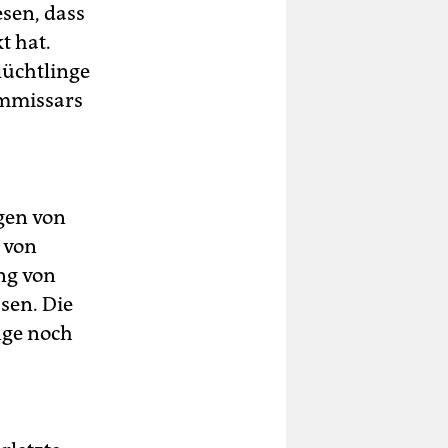
esen, dass
t hat.
lüchtlinge
ommissars
gen von
 von
ng von
sen. Die
nge noch