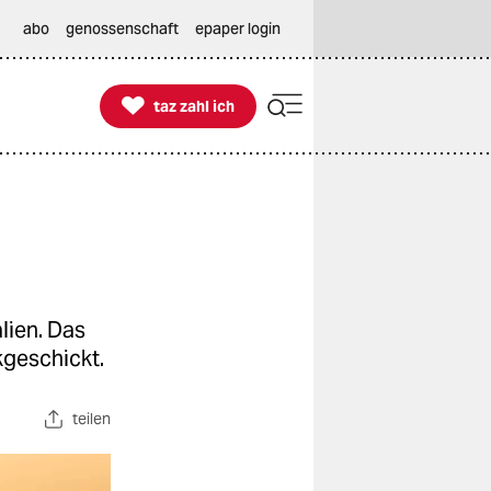
abo
genossenschaft
epaper login

taz zahl ich
taz zahl ich
lien. Das
kgeschickt.
teilen