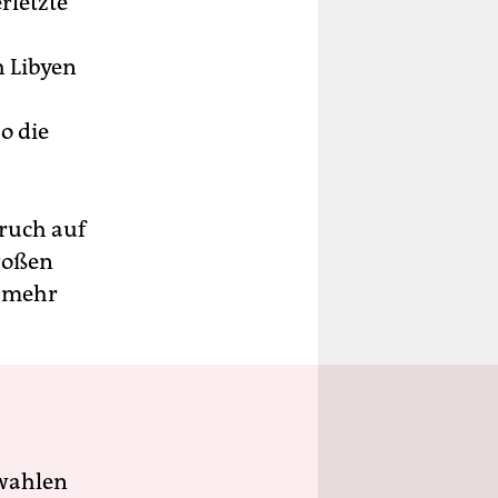
letzte
h Libyen
o die
ruch auf
roßen
l mehr
wahlen