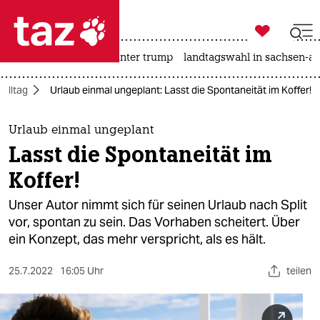

taz zahl ich
nahost-konflikt
usa unter trump
landtagswahl in sachsen-an

taz zahl ich
Alltag
Urlaub einmal ungeplant: Lasst die Spontaneität im Koffer!
taz zahl ich
themen
Urlaub einmal ungeplant
Lasst die Spontaneität im
politik
Koffer!
öko
Unser Autor nimmt sich für seinen Urlaub nach Split
vor, spontan zu sein. Das Vorhaben scheitert. Über
gesellschaft
ein Konzept, das mehr verspricht, als es hält.
kultur
25.7.2022
16:05 Uhr
teilen
sport