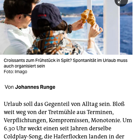
berlin
nord
wahrheit
verlag
verlag
Croissants zum Frühstück in Split? Spontanität im Urlaub muss
auch organisiert sein
veranstaltungen
Foto: Imago
shop
Von
Johannes Runge
fragen & hilfe
unterstützen
Urlaub soll das Gegenteil von Alltag sein. Bloß
weit weg von der Tretmühle aus Terminen,
abo
Verpflichtungen, Kompromissen, Monotonie. Um
6.30 Uhr weckt einen seit Jahren derselbe
genossenschaft
Coldplay-Song, die Haferflocken landen in der