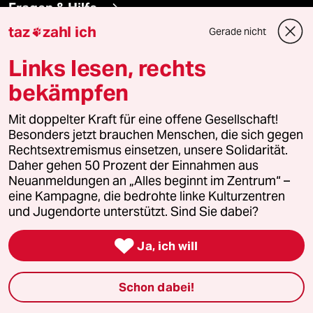
Fragen & Hilfe
taz
zahl ich
Gerade nicht

Feedback
Links lesen, rechts
Aboservice
bekämpfen
ePaper Login
Mit doppelter Kraft für eine offene Gesellschaft!
Besonders jetzt brauchen Menschen, die sich gegen
Rechtsextremismus einsetzen, unsere Solidarität.
Downloads für Abonnierende
Daher gehen 50 Prozent der Einnahmen aus
Neuanmeldungen an „Alles beginnt im Zentrum“ –
eine Kampagne, die bedrohte linke Kulturzentren
und Jugendorte unterstützt. Sind Sie dabei?
© 2026 taz Verlags und Vertriebs GmbH
Alle Rechte vorbehalten. Bei rechtlichen Fragen oder für Genehmigungen
wenden Sie sich bitte an
lizenzen@taz.de

Ja, ich will
Feedback
Redaktionsstatut
Kommune-Richtlinien
KI-
Schon dabei!