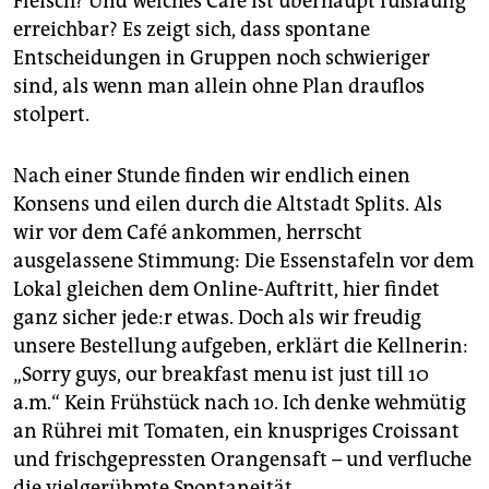
Fleisch? Und welches Café ist überhaupt fußläufig
erreichbar? Es zeigt sich, dass spontane
Entscheidungen in Gruppen noch schwieriger
sind, als wenn man allein ohne Plan drauflos
stolpert.
Nach einer Stunde finden wir endlich einen
Konsens und eilen durch die Altstadt Splits. Als
wir vor dem Café ankommen, herrscht
ausgelassene Stimmung: Die Essenstafeln vor dem
Lokal gleichen dem Online-Auftritt, hier findet
ganz sicher je­de:r etwas. Doch als wir freudig
unsere Bestellung aufgeben, erklärt die Kellnerin:
„Sorry guys, our breakfast menu ist just till 10
a.m.“ Kein Frühstück nach 10. Ich denke wehmütig
an Rührei mit Tomaten, ein knuspriges Croissant
und frischgepressten Orangensaft – und verfluche
die vielgerühmte Spontaneität.