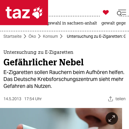

taz zahl ich
hitze
surfen
landtagswahl in sachsen-anhalt
gewalt gegen

taz zahl ich
Startseite
Öko
Konsum
Untersuchung zu E-Zigaretten: Ge
taz zahl ich
themen
Untersuchung zu E-Zigaretten
Gefährlicher Nebel
politik
E-Zigaretten sollen Rauchern beim Aufhören helfen.
öko
Das Deutsche Krebsforschungszentrum sieht mehr
Gefahren als Nutzen.
gesellschaft
14.5.2013
17:54 Uhr
teilen
kultur
sport