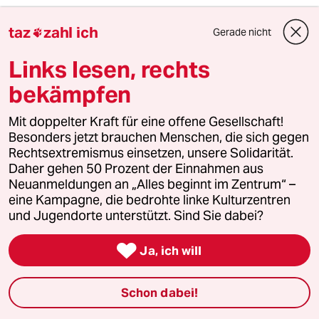
Frau M. P.-L. ist vielfach auf die Unredlichkeit in
taz
zahl ich
Gerade nicht

der Zusammenfassung der Studie hingewiesen
worden. Seither sind etliche Untersuchungen
Links lesen, rechts
dazugekommen, die die Aussagen in der
Schlussfolgerung der WHO widerlegen, was
bekämpfen
die tabaklose E-Zig. betrifft. Trotzdem
behauptet M. P.-L. weiterhin, was sie von jeher
Mit doppelter Kraft für eine offene Gesellschaft!
vertrat.
Besonders jetzt brauchen Menschen, die sich gegen
Rechtsextremismus einsetzen, unsere Solidarität.
Mit diesem Zeug tritt sie als "Expertin" in der
Daher gehen 50 Prozent der Einnahmen aus
Materie überall dort auf, wo man ihr Zutritt
Neuanmeldungen an „Alles beginnt im Zentrum“ –
verschafft. Dass das ganze eine Kampagne ist,
eine Kampagne, die bedrohte linke Kulturzentren
ist sicherlich nicht zu weit hergeholt.
und Jugendorte unterstützt. Sind Sie dabei?
Natürlich stellt sich unmittelbar die Frage,

Ja, ich will
wozu das alles dienen soll, und wem?
Es ist kein Zufall, dass die Apothekerzeitung
Schon dabei!
über die E-Zigarette schreibt - pro M. P.-L.