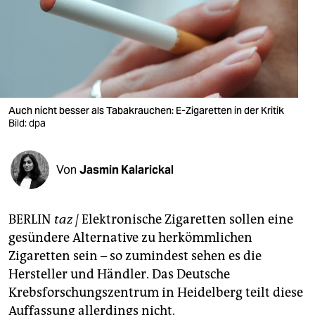
berlin
nord
wahrheit
verlag
Auch nicht besser als Tabakrauchen: E-Zigaretten in der Kritik
verlag
Bild: dpa
veranstaltungen
Von
Jasmin Kalarickal
shop
fragen & hilfe
BERLIN
taz |
Elektronische Zigaretten sollen eine
unterstützen
gesündere Alternative zu herkömmlichen
Zigaretten sein – so zumindest sehen es die
abo
Hersteller und Händler. Das Deutsche
genossenschaft
Krebsforschungszentrum in Heidelberg teilt diese
Auffassung allerdings nicht.