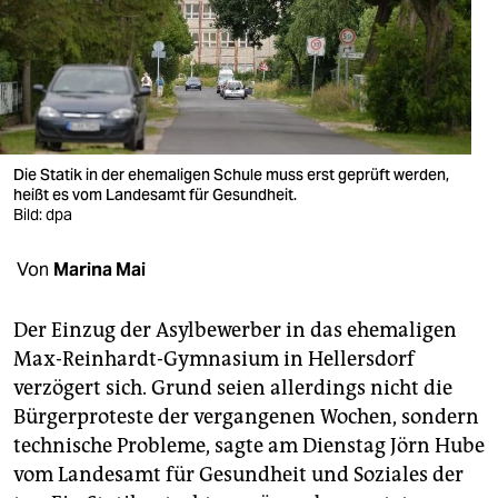
berlin
nord
wahrheit
verlag
Die Statik in der ehemaligen Schule muss erst geprüft werden,
verlag
heißt es vom Landesamt für Gesundheit.
Bild: dpa
veranstaltungen
Von
Marina Mai
shop
fragen & hilfe
Der Einzug der Asylbewerber in das ehemaligen
Max-Reinhardt-Gymnasium in Hellersdorf
unterstützen
verzögert sich. Grund seien allerdings nicht die
abo
Bürgerproteste der vergangenen Wochen, sondern
technische Probleme, sagte am Dienstag Jörn Hube
genossenschaft
vom Landesamt für Gesundheit und Soziales der