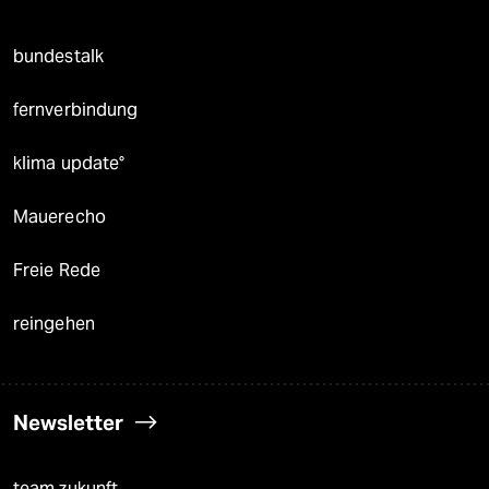
bundestalk
fernverbindung
klima update°
Mauerecho
Freie Rede
reingehen
Newsletter
team zukunft