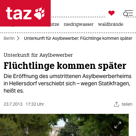

taz zahl ich
krieg in der ukraine
hitze
niedrigwasser
waldbrände

taz zahl ich
Berlin
Unterkunft für Asylbewerber: Flüchtlinge kommen später
taz zahl ich
themen
Unterkunft für Asylbewerber
Flüchtlinge kommen später
politik
Die Eröffnung des umstrittenen Asylbewerberheims
öko
in Hellersdorf verschiebt sich – wegen Statikfragen,
heißt es.
gesellschaft
23.7.2013
17:32 Uhr
teilen
kultur
sport