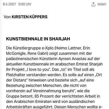
berlin
8.5.2007
0:00 Uhr
teilen
nord
Von
KIRSTEN KÜPPERS
wahrheit
verlag
KUNSTBIENNALE IN SHARJAH
verlag
Die Künstlergruppe e-Xplo (Heimo Lattner, Erin
veranstaltungen
McGonigle, Rene Gabri) zeigt zusammen mit der
palästinensischen Künstlerin Ayreen Anastas auf der
shop
aktuellen Kunstbiennale im arabischen Emirat Sharjah
ihr Projekt „I love to you“. Das „to“ im Titel soll als
fragen & hilfe
Platzhalter verstanden werden. Es solle auf einen „Ort
der Distanz“ hinweisen und beziehe sich „auf eine
unterstützen
Beziehung zwischen Menschen, die nicht von
vornherein auf Vereinnahmung beruht“, wie die
abo
Gruppe betont. 85 Prozent der verrichteten Arbeit in
genossenschaft
den Arabischen Emiraten wird von ausländischen
Arbeitskräften ausgeführt. Diesen Menschen wollte e-