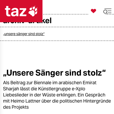

taz zahl ich
archiv-artikel

taz zahl ich
taz zahl ich
„unsere sänger sind stolz“
themen
politik
öko
„Unsere Sänger sind stolz“
gesellschaft
Als Beitrag zur Biennale im arabischen Emirat
Sharjah lässt die Künstlergruppe e-Xplo
kultur
Liebeslieder in der Wüste erklingen. Ein Gespräch
mit Heimo Lattner über die politischen Hintergründe
sport
des Projekts