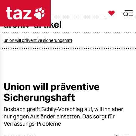

taz zahl ich
archiv-artikel

taz zahl ich
taz zahl ich
union will präventive sicherungshaft
themen
politik
öko
Union will präventive
Sicherungshaft
gesellschaft
Bosbach greift Schily-Vorschlag auf, will ihn aber
kultur
nur gegen Ausländer einsetzen. Das sorgt für
sport
Verfassungs-Probleme