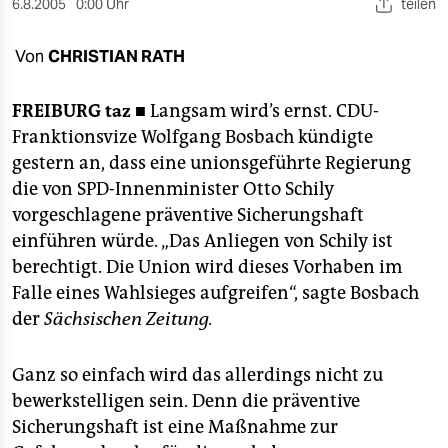
berlin
6.8.2005
0:00 Uhr
teilen
nord
Von
CHRISTIAN RATH
wahrheit
FREIBURG
taz ■
Langsam wird’s ernst. CDU-
verlag
Franktionsvize Wolfgang Bosbach kündigte
gestern an, dass eine unionsgeführte Regierung
verlag
die von SPD-Innenminister Otto Schily
vorgeschlagene präventive Sicherungshaft
veranstaltungen
einführen würde. „Das Anliegen von Schily ist
shop
berechtigt. Die Union wird dieses Vorhaben im
Falle eines Wahlsieges aufgreifen“, sagte Bosbach
fragen & hilfe
der
Sächsischen Zeitung.
unterstützen
abo
Ganz so einfach wird das allerdings nicht zu
bewerkstelligen sein. Denn die präventive
genossenschaft
Sicherungshaft ist eine Maßnahme zur