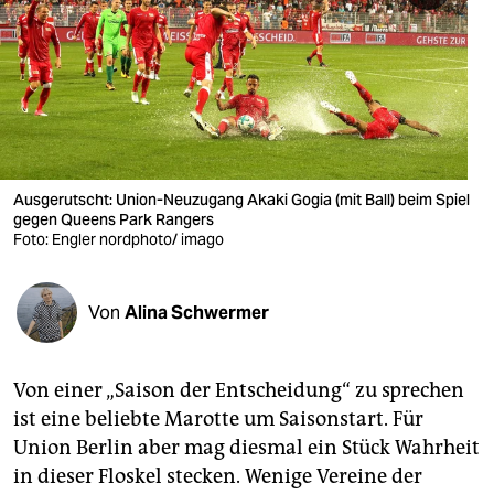
berlin
nord
wahrheit
verlag
verlag
Ausgerutscht: Union-Neuzugang Akaki Gogia (mit Ball) beim Spiel
gegen Queens Park Rangers
veranstaltungen
Foto: Engler nordphoto/ imago
shop
Von
Alina Schwermer
fragen & hilfe
unterstützen
Von einer „Saison der Entscheidung“ zu sprechen
abo
ist eine beliebte Marotte um Saisonstart. Für
Union Berlin aber mag diesmal ein Stück Wahrheit
genossenschaft
in dieser Floskel stecken. Wenige Vereine der