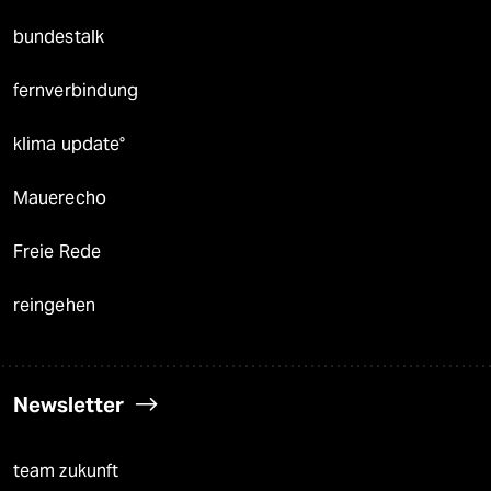
bundestalk
fernverbindung
klima update°
Mauerecho
Freie Rede
reingehen
Newsletter
team zukunft