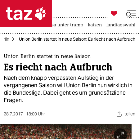

taz zahl ich
hitze
bergsteigen
usa unter trump
katzen
landtagswahl i

taz zahl ich
erlin
Union Berlin startet in neue Saison: Es riecht nach Aufbruch
taz zahl ich
themen
Union Berlin startet in neue Saison
Es riecht nach Aufbruch
politik
Nach dem knapp verpassten Aufstieg in der
öko
vergangenen Saison will Union Berlin nun wirklich in
die Bundesliga. Dabei geht es um grundsätzliche
gesellschaft
Fragen.
kultur
28.7.2017
18:00 Uhr
teilen
sport