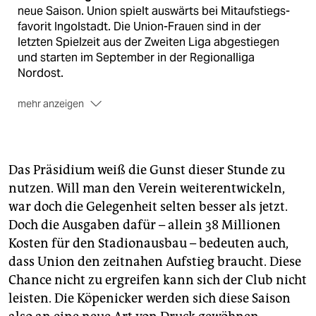
neue Saison. Union spielt auswärts bei Mitaufstiegs­
favorit Ingolstadt. Die Union-Frauen sind in der
letzten Spielzeit aus der Zweiten Liga abgestiegen
und starten im September in der Regionalliga
Nordost.
mehr anzeigen
Die Bundesliga
der Männer startet am 18. August.
Hertha BSC hat sein Auftaktspiel am 19. August zu
Hause gegen den VfB Stuttgart. Turbine Potsdam
beginnt in der Frauen-Bundesliga am 3. September zu
Das Präsidium weiß die Gunst dieser Stunde zu
Hause gegen Jena.
nutzen. Will man den Verein weiterentwickeln,
war doch die Gelegenheit selten besser als jetzt.
DFB-Pokal
der Männer ist vom 11. bis 14. August.
Union spielt auswärts in Saarbrücken, Hertha in
Doch die Ausgaben dafür – allein 38 Millionen
Rostock. Der BFC Dynamo darf als Berliner
Kosten für den Stadion­ausbau – bedeuten auch,
Pokalsieger teilnehmen und tritt zu Hause gegen
dass Union den zeitnahen Aufstieg braucht. Diese
Schalke an.
(asc)
Chance nicht zu ergreifen kann sich der Club nicht
leisten. Die Köpenicker werden sich diese Saison