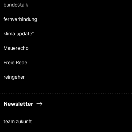
bundestalk
fernverbindung
klima update°
Mauerecho
Freie Rede
reingehen
Newsletter
team zukunft