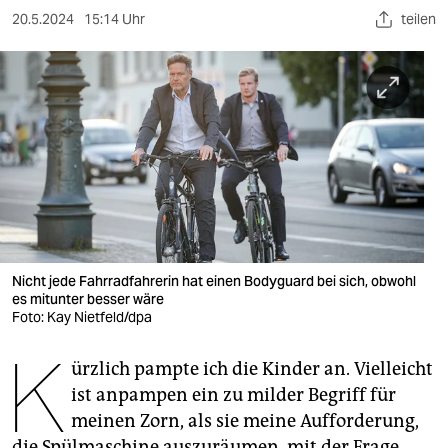
berlin
20.5.2024
15:14 Uhr
teilen
nord
wahrheit
verlag
verlag
veranstaltungen
shop
Nicht jede Fahrradfahrerin hat einen Bodyguard bei sich, obwohl
fragen & hilfe
es mitunter besser wäre
Foto: Kay Nietfeld/dpa
unterstützen
K
ürzlich pampte ich die Kinder an. Vielleicht
abo
ist anpampen ein zu milder Begriff für
genossenschaft
meinen Zorn, als sie meine Aufforderung,
die Spülmaschine auszuräumen, mit der Frage