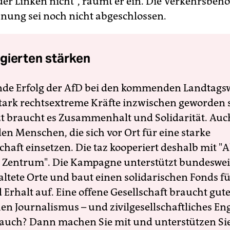
er Linken nicht", räumt er ein. Die Verkehrsbehör
lanung sei noch nicht abgeschlossen.
gierten stärken
nde Erfolg der AfD bei den kommenden Landtags
 stark rechtsextreme Kräfte inzwischen geworden 
zt braucht es Zusammenhalt und Solidarität. Auc
en Menschen, die sich vor Ort für eine starke
schaft einsetzen. Die taz kooperiert deshalb mit "A
 Zentrum". Die Kampagne unterstützt bundesweit
altete Orte und baut einen solidarischen Fonds f
Erhalt auf. Eine offene Gesellschaft braucht gute
en Journalismus – und zivilgesellschaftliches E
 auch? Dann machen Sie mit und unterstützen Si