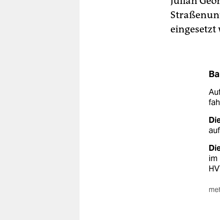
Julian Geor
Straßenunt
eingesetzt
Ba
Au
fah
Di
auf
Di
im
HV
meh
Ein