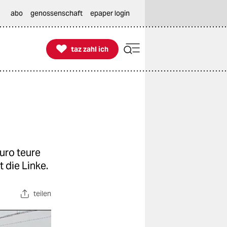
abo
genossenschaft
epaper login

taz zahl ich
taz zahl ich
uro teure
 die Linke.
teilen