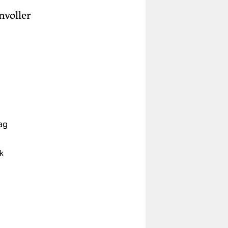
nvoller
ag
k