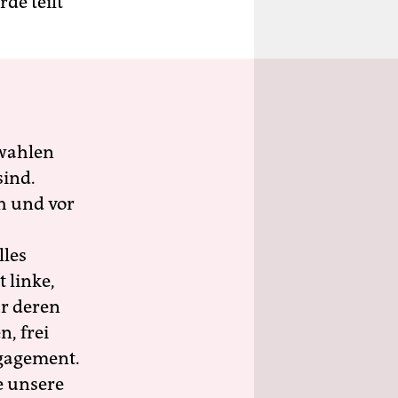
de teilt
wahlen
sind.
h und vor
lles
 linke,
ür deren
n, frei
ngagement.
e unsere