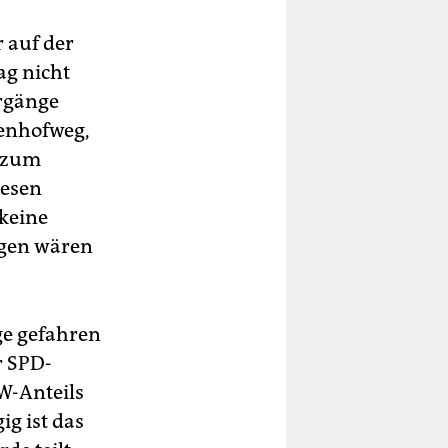
r auf der
ag nicht
ergänge
tenhofweg,
s zum
iesen
 keine
gen wären
ge gefahren
r SPD-
W-Anteils
g ist das