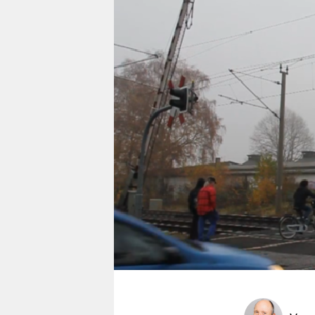
berlin
nord
wahrheit
verlag
verlag
veranstaltungen
shop
fragen & hilfe
unterstützen
abo
genossenschaft