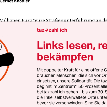
Gernot Knödler
 Millionen Euro teure Straßenunterführung an d
e nach Lübeck nötig ist, will die Wandsbeker Link
taz
zahl ich

 lassen. In einem Antrag für die Bezirksversa
 regt sie an, die Unterführung nur für Fußgäng
Links lesen, r
er zu bauen, so dass die Kosten viel geringer wä
bekämpfen
pper öffentlicher Kassen muss jedes langfristig g
 Zeit zu Zeit auf den Prüfstand gestellt werden", f
ef Vasco Schultz. Schließlich seien die ersten Pl
Mit doppelter Kraft für eine offene G
brauchen Menschen, die sich vor O
und die Bausumme "kein Pappenstiel".
einsetzen, unsere Solidarität. Die ta
beginnt im Zentrum“. 50 Prozent a
ergang an der Jenfelder Straße ist heute mit ein
bei taz zahl ich gehen – bis zum 30
ersehen. Wenn die Strecke nach Lübeck ausgebau
die linke, selbstverwaltete Orte unte
bevor sie verschwinden. Sind Sie da
ie Schranke in Zukunft ihren Sinn. "Wenn zusätzli