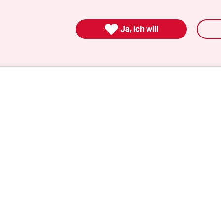
gen alle zehn Minuten eine S-Bahn fährt, ergibt s
man die Schranke irgendwann nochmal öffnen kan

Ja, ich will
beker SPD-Bürgerschaftsabgeordnete Ole Thorb
r.