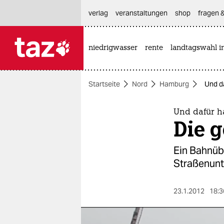
hautnavigation anspringen
hauptinhalt anspringen
footer anspringen
verlag
veranstaltungen
shop
fragen &
niedrigwasser
rente
landtagswahl i

taz zahl ich
taz zahl ich
Startseite
Nord
Hamburg
Und d
themen
politik
Und dafür h
Die 
öko
Ein Bahnüb
gesellschaft
Straßenunte
kultur
23.1.2012
18:3
sport