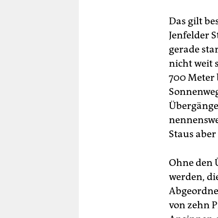
Das gilt be
Jenfelder 
gerade sta
nicht weit
700 Meter 
Sonnenweg.
Übergängen
nennenswe
Staus aber
Ohne den Ü
werden, di
Abgeordnet
von zehn P