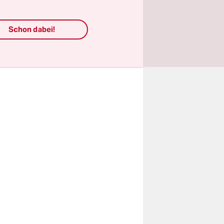
ich die
n", sagt
Schon dabei!
en