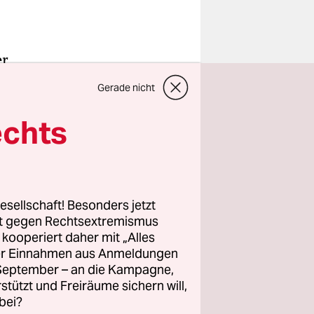
er
e
Gerade nicht
mmlung am
er und
echts
ren. "In
eplante
indet
äne zehn
esellschaft! Besonders jetzt
rt gegen Rechtsextremismus
z kooperiert daher mit „Alles
ller Einnahmen aus Anmeldungen
er
. September – an die Kampagne,
t wird,
rstützt und Freiräume sichern will,
bei?
ch zu den