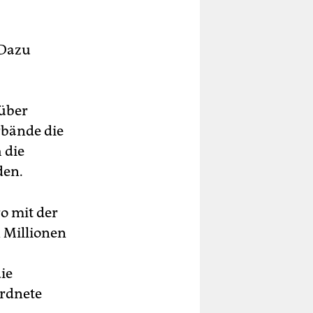
 Dazu
rüber
rbände die
 die
den.
ro mit der
 Millionen
ie
ordnete