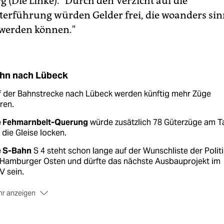
g (Die Linke). "Durch den Verzicht auf die
erführung würden Gelder frei, die woanders sin
 werden können."
hn nach Lübeck
f der Bahnstrecke nach Lübeck werden künftig mehr Züge
ren.
e Fehmarnbelt-Querung
würde zusätzlich 78 Güterzüge am T
 die Gleise locken.
e S-Bahn
S 4 steht schon lange auf der Wunschliste der Politi
 Hamburger Osten und dürfte das nächste Ausbauprojekt im
V sein.
r anzeigen
 zusätzliches Gleis
wäre für die S-Bahn nötig.