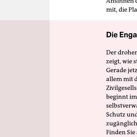
Ansinnen d
mit, die P
Die Enga
Der drohe
zeigt, wie
Gerade jet
allem mit d
Zivilgesell
beginnt im
selbstverw
Schutz und 
zugänglich
Finden Sie