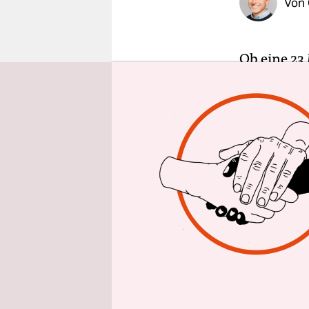
Von
epaper login
Ob eine 23
Bahnstreck
überprüfen
Donnerstag
Fahrradfahr
Zeiten kna
Projekt von
Fraktionsch
Jahre alt 
Der Bahnüb
Schranke v
verliert d