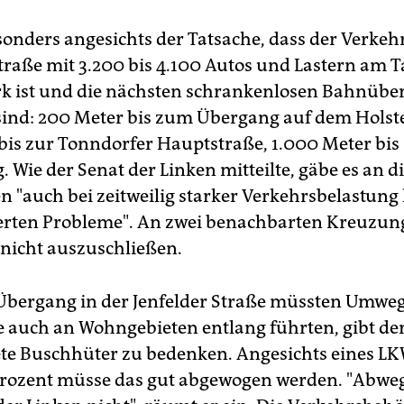
sonders angesichts der Tatsache, dass der Verkeh
Straße mit 3.200 bis 4.100 Autos und Lastern am T
rk ist und die nächsten schrankenlosen Bahnüb
 sind: 200 Meter bis zum Übergang auf dem Hols
bis zur Tonndorfer Hauptstraße, 1.000 Meter bi
 Wie der Senat der Linken mitteilte, gäbe es an d
 "auch bei zeitweilig starker Verkehrsbelastung
rten Probleme". An zwei benachbarten Kreuzun
 nicht auszuschließen.
bergang in der Jenfelder Straße müssten Umwe
e auch an Wohngebieten entlang führten, gibt de
e Buschhüter zu bedenken. Angesichts eines LK
rozent müsse das gut abgewogen werden. "Abwegi