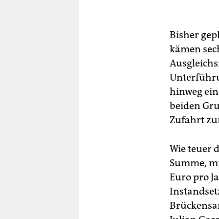
Bisher gep
kämen sech
Ausgleichs
Unterführu
hinweg ein
beiden Gru
Zufahrt zu
Wie teuer d
Summe, mit
Euro pro Ja
Instandset
Brückensan