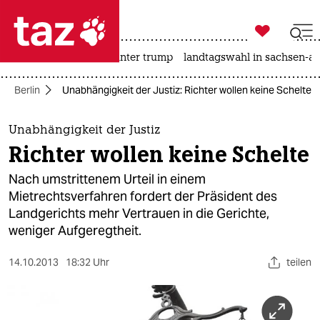

taz zahl ich
nahost-konflikt
usa unter trump
landtagswahl in sachsen-an

taz zahl ich
Berlin
Unabhängigkeit der Justiz: Richter wollen keine Schelte
taz zahl ich
themen
Unabhängigkeit der Justiz
Richter wollen keine Schelte
politik
Nach umstrittenem Urteil in einem
öko
Mietrechtsverfahren fordert der Präsident des
Landgerichts mehr Vertrauen in die Gerichte,
gesellschaft
weniger Aufgeregtheit.
kultur
14.10.2013
18:32 Uhr
teilen
sport