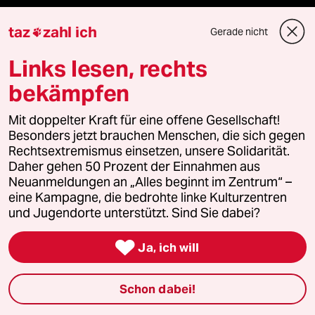
taz
zahl ich
Gerade nicht

Mehr taz Angebote
Links lesen, rechts
bekämpfen
Reisen
Mit doppelter Kraft für eine offene Gesellschaft!
Kantine
Besonders jetzt brauchen Menschen, die sich gegen
Rechtsextremismus einsetzen, unsere Solidarität.
Daher gehen 50 Prozent der Einnahmen aus
Shop
Neuanmeldungen an „Alles beginnt im Zentrum“ –
eine Kampagne, die bedrohte linke Kulturzentren
Anzeigen
und Jugendorte unterstützt. Sind Sie dabei?

Ja, ich will
Fragen & Hilfe
Schon dabei!
Feedback