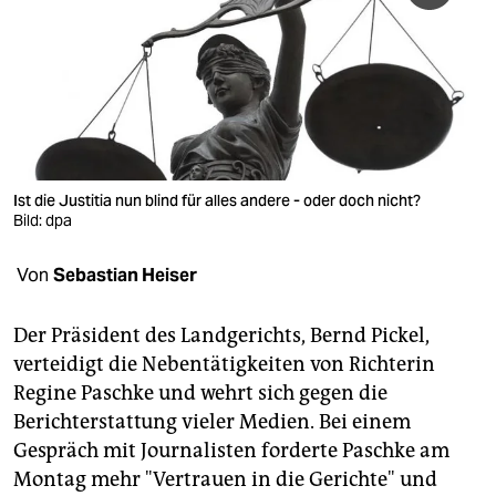
berlin
nord
wahrheit
verlag
verlag
Ist die Justitia nun blind für alles andere - oder doch nicht?
Bild: dpa
veranstaltungen
Von
Sebastian Heiser
shop
fragen & hilfe
Der Präsident des Landgerichts, Bernd Pickel,
verteidigt die Nebentätigkeiten von Richterin
unterstützen
Regine Paschke und wehrt sich gegen die
abo
Berichterstattung vieler Medien. Bei einem
Gespräch mit Journalisten forderte Paschke am
genossenschaft
Montag mehr "Vertrauen in die Gerichte" und