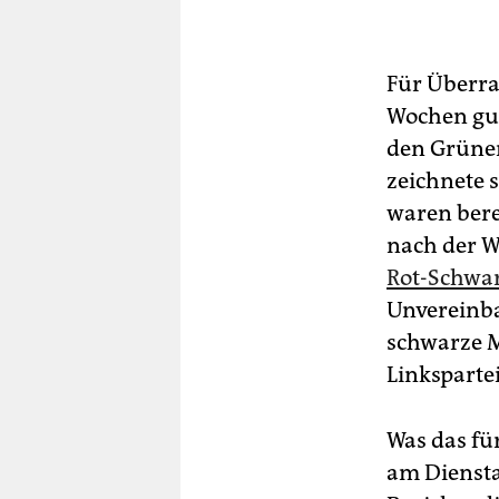
Für Überr
Wochen gut
den Grünen
zeichnete 
waren bere
nach der W
Rot-Schwar
Unvereinba
schwarze M
Linkspartei 
Was das fü
am Diensta