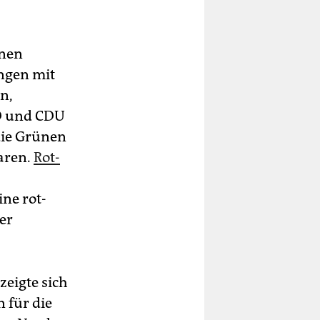
enen
ngen mit
n,
PD und CDU
die Grünen
aren.
Rot-
ne rot-
er
zeigte sich
 für die