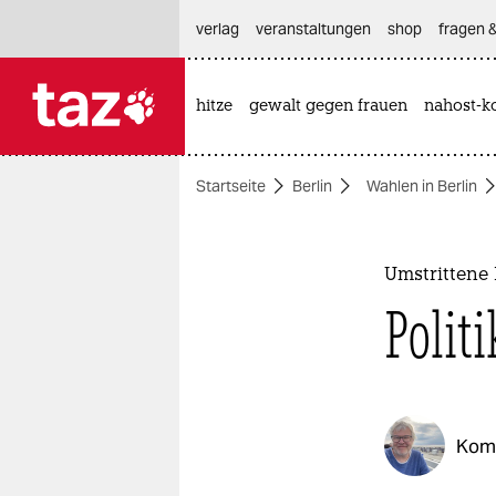
hautnavigation anspringen
hauptinhalt anspringen
footer anspringen
verlag
veranstaltungen
shop
fragen &
hitze
gewalt gegen frauen
nahost-ko

taz zahl ich
taz zahl ich
Startseite
Berlin
Wahlen in Berlin
themen
politik
Umstrittene
öko
Polit
gesellschaft
kultur
Kom
sport