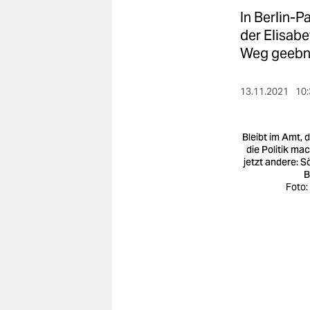
berlin
In Berlin-
nord
der Elisabe
Weg geebn
wahrheit
verlag
13.11.2021
10:
verlag
Bleibt im Amt, 
veranstaltungen
die Politik ma
jetzt andere: S
B
shop
Foto:
fragen & hilfe
unterstützen
abo
genossenschaft