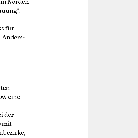
e im Norden
auung“.
s für
a Anders-
rten
ow eine
i der
damit
enbezirke,