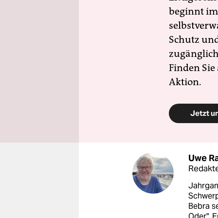
beginnt im
selbstverw
Schutz und 
zugänglich
Finden Sie
Aktion.
Jetzt u
Uwe R
Redakte
Jahrgang
Schwerp
Bebra s
Oder". E