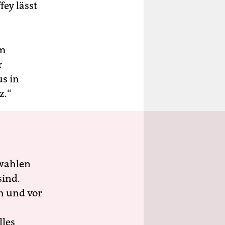
fey lässt
em
r
us in
z.“
wahlen
sind.
h und vor
lles