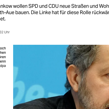
Pankow wollen SPD und CDU neue Straßen und Wo
th-Aue bauen. Die Linke hat für diese Rolle rückwä
et.
32 Uhr
doch
chen
ören
enn
 dpa