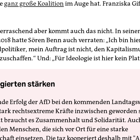
ue
ganz große Koalition
im Auge hat. Franziska Gif
erraschend aber kommt auch das nicht. In sein
2018 hatte Sören Benn auch verraten: „Ich bin hie
litiker, mein Auftrag ist nicht, den Kapitalism
schaffen.“ Und: „Für Ideologie ist hier kein Plat
gierten stärken
nde Erfolg der AfD bei den kommenden Landtags
 stark rechtsextreme Kräfte inzwischen geworden 
zt braucht es Zusammenhalt und Solidarität. Auc
en Menschen, die sich vor Ort für eine starke
schaft einsetzen. Die taz kooperiert deshalb mit "A