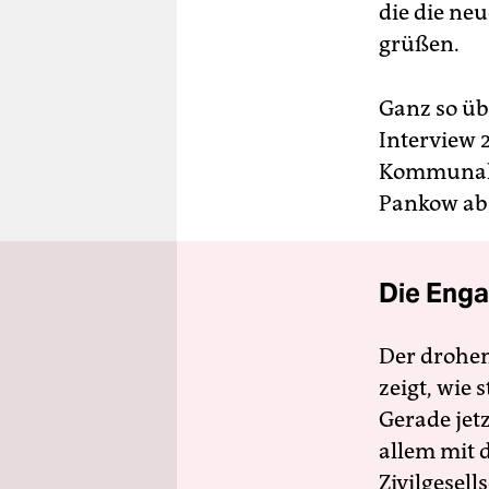
die die ne
grüßen.
Ganz so üb
Interview 
Kommunalpo
Pankow abzu
Die Enga
Der drohe
zeigt, wie
Gerade jet
allem mit d
Zivilgesell