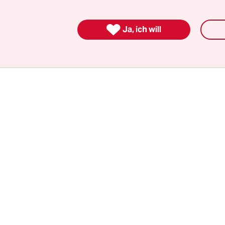
gehoben sieht. Und zum anderen, weil ihm die C
davon zu sein schien, wie er sagte: „Das Program

Ja, ich will
n CDU ist: Wenn jeder für sich sorgt, ist für alle g
m christlichen Menschenbild nichts zu tun.“