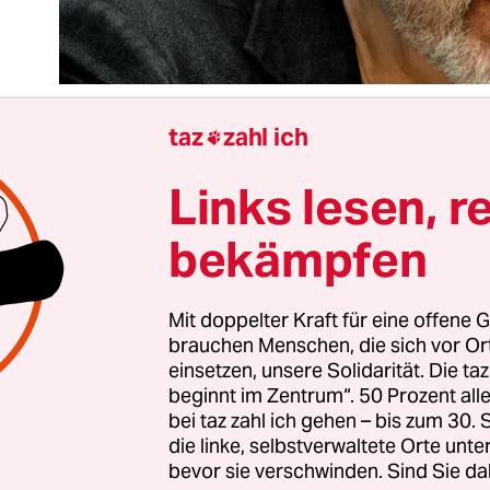
taz
zahl ich

Links lesen, r
n Benn war schon immer für Überraschungen gut
angele“ mit Hang zur „Bewahrung der Schöpfun
bekämpfen
eichnete er sich 2018 in einem
langen Interview
, 
 als ein Jahr als Bürgermeister im Amt. Ein ehe
iter und Schaupieler im Rathaus Pankow: Das ve
Mit doppelter Kraft für eine offene G
brauchen Menschen, die sich vor O
g in der sonst eher tristen Kommunalpolitik.
einsetzen, unsere Solidarität. Die ta
beginnt im Zentrum“. 50 Prozent a
r die Linkspartei das Bürgermeisteramt in Berlins
bei taz zahl ich gehen – bis zum 30
die linke, selbstverwaltete Orte unte
gsreichstem Bezirk erobern konnte, war für Ben
bevor sie verschwinden. Sind Sie da
. Einmal, weil er die christliche Nächstenliebe a