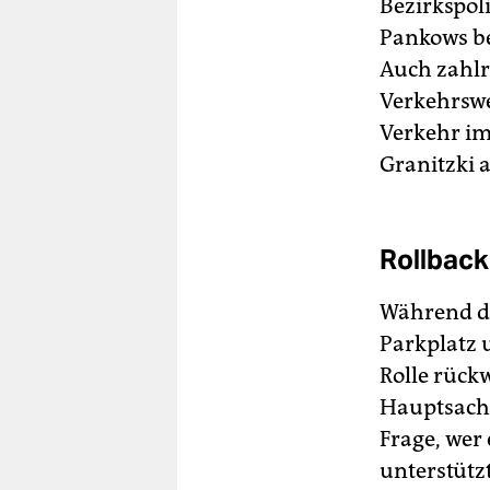
Bezirkspol
Pankows b
Auch zahlr
Verkehrswe
Verkehr im
Granitzki a
Rollback
Während di
Parkplatz
Rolle rückw
Hauptsache
Frage, wer
unterstützt