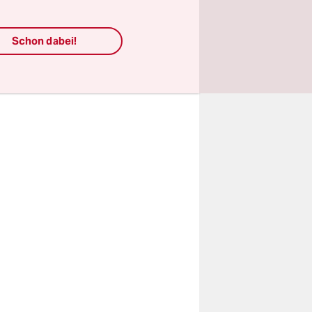
DU das
m der
Schon dabei!
esorgt. Das