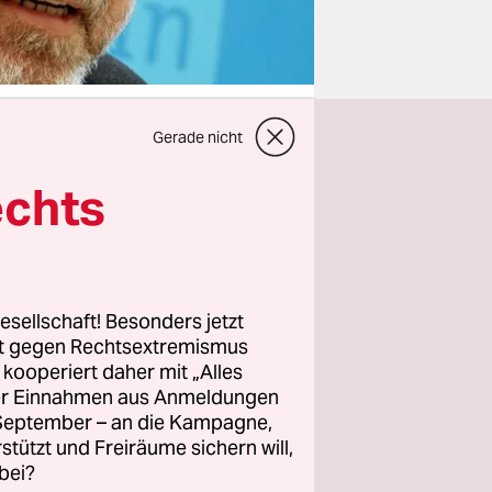
Gerade nicht
echts
. Als
g“
da war er
maliger
rsprach
esellschaft! Besonders jetzt
rt gegen Rechtsextremismus
z kooperiert daher mit „Alles
ller Einnahmen aus Anmeldungen
. September – an die Kampagne,
rstützt und Freiräume sichern will,
n kein
bei?
uch in der