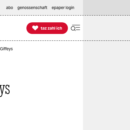
abo
genossenschaft
epaper login

taz zahl ich
taz zahl ich
Giffeys
eys