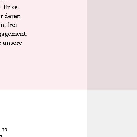
 linke,
ür deren
n, frei
ngagement.
e unsere
 und
er