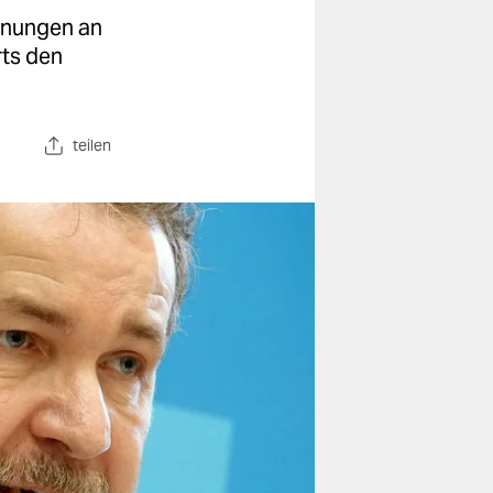
hnungen an
rts den
teilen