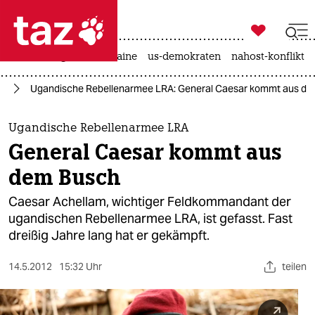

taz zahl ich
hitze
krieg in der ukraine
us-demokraten
nahost-konflikt

taz zahl ich
ka
Ugandische Rebellenarmee LRA: General Caesar kommt aus d
taz zahl ich
themen
Ugandische Rebellenarmee LRA
General Caesar kommt aus
politik
dem Busch
öko
Caesar Achellam, wichtiger Feldkommandant der
ugandischen Rebellenarmee LRA, ist gefasst. Fast
gesellschaft
dreißig Jahre lang hat er gekämpft.
kultur
14.5.2012
15:32 Uhr
teilen
sport