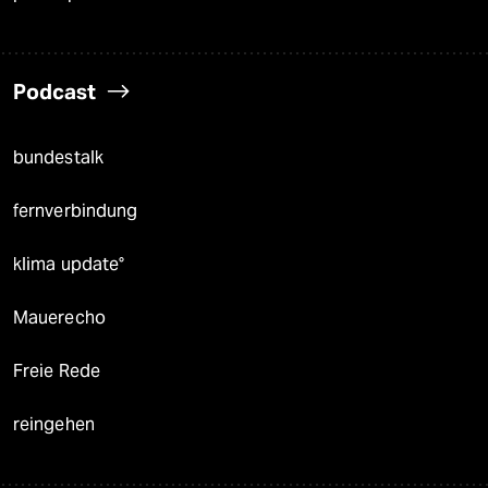
Podcast
bundestalk
fernverbindung
klima update°
Mauerecho
Freie Rede
reingehen