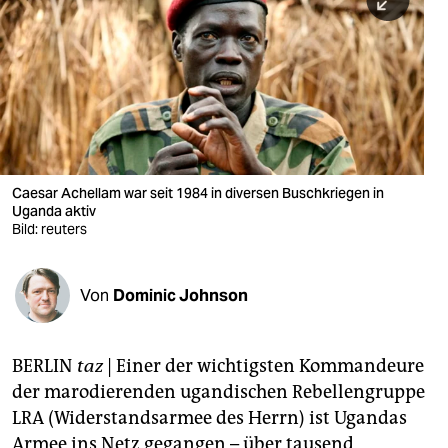
berlin
nord
wahrheit
verlag
verlag
Caesar Achellam war seit 1984 in diversen Buschkriegen in
Uganda aktiv
veranstaltungen
Bild: reuters
shop
fragen & hilfe
Von
Dominic Johnson
unterstützen
BERLIN
taz
|
Einer der wichtigsten Kommandeure
abo
der marodierenden ugandischen Rebellengruppe
genossenschaft
LRA (Widerstandsarmee des Herrn) ist Ugandas
Armee ins Netz gegangen – über tausend