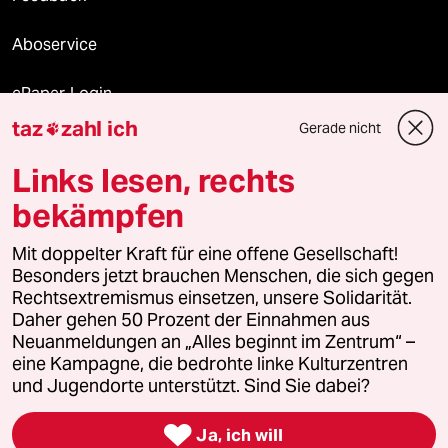
Aboservice
ePaper Login
taz
zahl ich
Gerade nicht

Downloads für Abonnierende
Links lesen, rechts
bekämpfen
© 2026 taz Verlags und Vertriebs GmbH
Mit doppelter Kraft für eine offene Gesellschaft!
Alle Rechte vorbehalten. Bei rechtlichen Fragen oder für Genehmigungen
wenden Sie sich bitte an
lizenzen@taz.de
Besonders jetzt brauchen Menschen, die sich gegen
Rechtsextremismus einsetzen, unsere Solidarität.
Daher gehen 50 Prozent der Einnahmen aus
Feedback
Redaktionsstatut
Kommune-Richtlinien
KI-
Neuanmeldungen an „Alles beginnt im Zentrum“ –
eine Kampagne, die bedrohte linke Kulturzentren
Leitlinie
Informant
Datenschutz
Impressum
AGB
und Jugendorte unterstützt. Sind Sie dabei?
Seitenwende
Einwilligungen widerrufen (Ads)

Ja, ich will