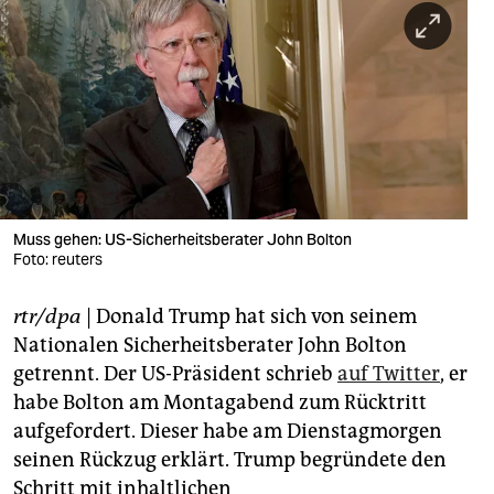
berlin
nord
wahrheit
verlag
verlag
veranstaltungen
Muss gehen: US-Sicherheitsberater John Bolton
Foto: reuters
shop
rtr/dpa
| Donald Trump hat sich von seinem
fragen & hilfe
Nationalen Sicherheitsberater John Bolton
unterstützen
getrennt. Der US-Präsident schrieb
auf Twitter
, er
habe Bolton am Montagabend zum Rücktritt
abo
aufgefordert. Dieser habe am Dienstagmorgen
genossenschaft
seinen Rückzug erklärt. Trump begründete den
Schritt mit inhaltlichen