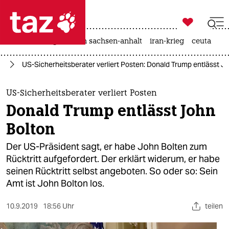

taz zahl ich
hitze
landtagswahl in sachsen-anhalt
iran-krieg
ceuta

taz zahl ich
mp
US-Sicherheitsberater verliert Posten: Donald Trump entlässt J
taz zahl ich
themen
US-Sicherheitsberater verliert Posten
Donald Trump entlässt John
politik
Bolton
öko
Der US-Präsident sagt, er habe John Bolten zum
Rücktritt aufgefordert. Der erklärt widerum, er habe
gesellschaft
seinen Rücktritt selbst angeboten. So oder so: Sein
Amt ist John Bolton los.
kultur
sport
10.9.2019
18:56 Uhr
teilen