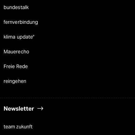
bundestalk
fernverbindung
klima update°
Mauerecho
Freie Rede
reingehen
Newsletter
team zukunft