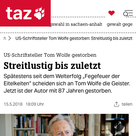

taz zahl ich
hitze
surfen
landtagswahl in sachsen-anhalt
gewalt gegen

taz zahl ich
uch
US-Schriftsteller Tom Wolfe gestorben: Streitlustig bis zuletzt
taz zahl ich
themen
US-Schriftsteller Tom Wolfe gestorben
Streitlustig bis zuletzt
politik
Spätestens seit dem Welterfolg „Fegefeuer der
öko
Eitelkeiten“ scheiden sich an Tom Wolfe die Geister.
Jetzt ist der Autor mit 87 Jahren gestorben.
gesellschaft
15.5.2018
18:09 Uhr
teilen
kultur
sport