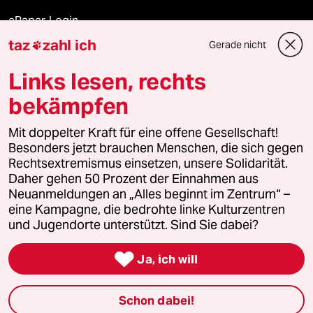
ePaper Login
taz
zahl ich
Gerade nicht

Downloads für Abonnierende
Links lesen, rechts
bekämpfen
© 2026 taz Verlags und Vertriebs GmbH
Mit doppelter Kraft für eine offene Gesellschaft!
Alle Rechte vorbehalten. Bei rechtlichen Fragen oder für Genehmigungen
wenden Sie sich bitte an
lizenzen@taz.de
Besonders jetzt brauchen Menschen, die sich gegen
Rechtsextremismus einsetzen, unsere Solidarität.
Daher gehen 50 Prozent der Einnahmen aus
Feedback
Redaktionsstatut
Kommune-Richtlinien
KI-
Neuanmeldungen an „Alles beginnt im Zentrum“ –
eine Kampagne, die bedrohte linke Kulturzentren
Leitlinie
Informant
Datenschutz
Impressum
AGB
und Jugendorte unterstützt. Sind Sie dabei?
Seitenwende
Einwilligungen widerrufen (Ads)

Ja, ich will
Schon dabei!