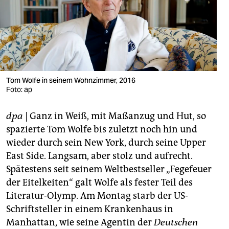
berlin
nord
wahrheit
verlag
Tom Wolfe in seinem Wohnzimmer, 2016
verlag
Foto: ap
veranstaltungen
dpa
| Ganz in Weiß, mit Maßanzug und Hut, so
spazierte Tom Wolfe bis zuletzt noch hin und
shop
wieder durch sein New York, durch seine Upper
fragen & hilfe
East Side. Langsam, aber stolz und aufrecht.
Spätestens seit seinem Weltbestseller „Fegefeuer
unterstützen
der Eitelkeiten“ galt Wolfe als fester Teil des
abo
Literatur-Olymp. Am Montag starb der US-
Schriftsteller in einem Krankenhaus in
genossenschaft
Manhattan, wie seine Agentin der
Deutschen