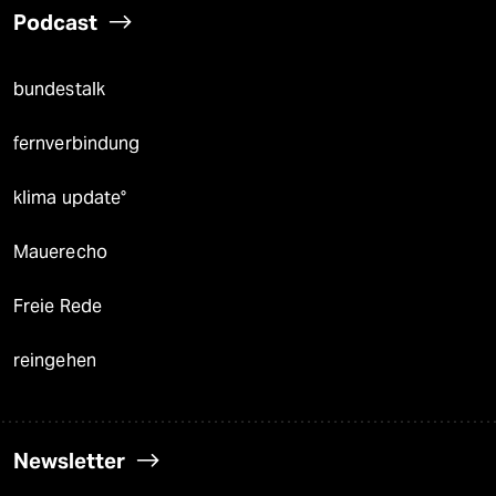
Podcast
bundestalk
fernverbindung
klima update°
Mauerecho
Freie Rede
reingehen
Newsletter