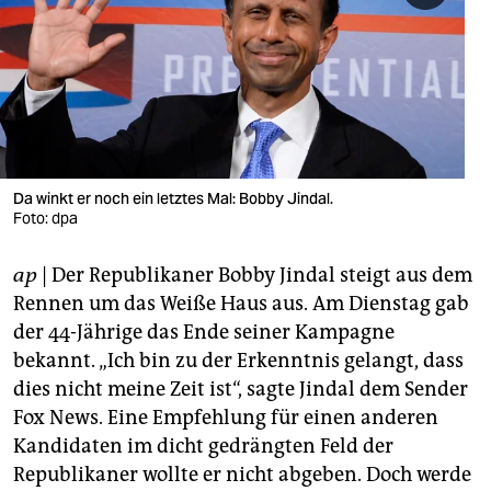
berlin
nord
wahrheit
verlag
verlag
Da winkt er noch ein letztes Mal: Bobby Jindal.
Foto: dpa
veranstaltungen
ap
| Der Republikaner Bobby Jindal steigt aus dem
shop
Rennen um das Weiße Haus aus. Am Dienstag gab
fragen & hilfe
der 44-Jährige das Ende seiner Kampagne
bekannt. „Ich bin zu der Erkenntnis gelangt, dass
unterstützen
dies nicht meine Zeit ist“, sagte Jindal dem Sender
abo
Fox News. Eine Empfehlung für einen anderen
Kandidaten im dicht gedrängten Feld der
genossenschaft
Republikaner wollte er nicht abgeben. Doch werde