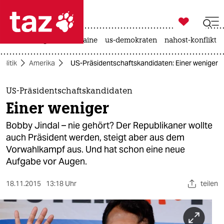

taz zahl ich
hitze
krieg in der ukraine
us-demokraten
nahost-konflikt

taz zahl ich
Politik
Amerika
US-Präsidentschaftskandidaten: Einer weniger
taz zahl ich
themen
US-Präsidentschaftskandidaten
Einer weniger
politik
Bobby Jindal – nie gehört? Der Republikaner wollte
öko
auch Präsident werden, steigt aber aus dem
Vorwahlkampf aus. Und hat schon eine neue
gesellschaft
Aufgabe vor Augen.
kultur
18.11.2015
13:18 Uhr
teilen
sport