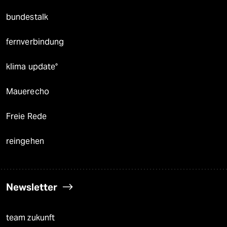
bundestalk
fernverbindung
klima update°
Mauerecho
Freie Rede
reingehen
Newsletter
team zukunft