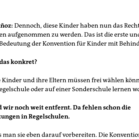
ockiert. Der Juraprofessor aus Costa Rica könne nicht einma
htig Deutsch und solle sich daher eines Urteils über die lokal
hältnisse enthalten, winkten Unionspolitiker ab. So weisen
ñoz:
Dennoch, diese Kinder haben nun das Recht,
licherweise Schurkenstaaten Menschenrechtsberichte der U
ück.
en aufgenommen zu werden. Das ist die erste un
 Bedeutung der Konvention für Kinder mit Behin
n kommt Munoz zu einem Deutschlandbesuch nach Oldenbur
nor Muñoz wird dort erstmals über die Antworten der
desregierung auf seinen Bericht sprechen und mit
das konkret?
schrechtlern diskutieren.
ntag, 11 Uhr, Kulturzentrum Peter Friedrich Ludwig, Oldenb
 Kinder und ihre Eltern müssen frei wählen könn
oz.uri-text.de
Regelschule oder auf einer Sonderschule lernen wo
 wir noch weit entfernt. Da fehlen schon die
zungen in Regelschulen.
man sie eben darauf vorbereiten. Die Konventio