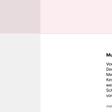
Bild: ap
Mu
Vor
Deu
Me
Kin
wer
Sch
vo
meh
Die