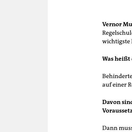
sch
ric
Ver
Vernor Mu
üb
zur
Regelschul
wichtigste
Nu
Ver
Bun
Was heißt 
Men
Son
Behinderte
mun
auf einer 
Davon sind
Vorausset
Dann muss 