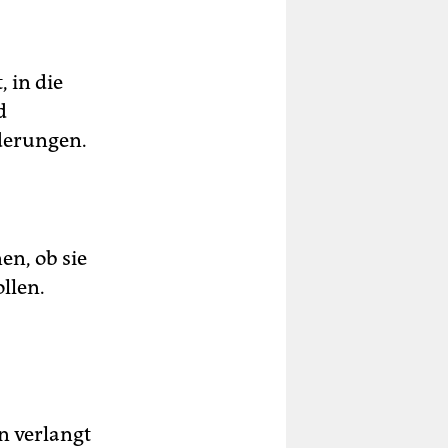
l
en
 in die
N
d
derungen.
g.
urg
en, ob sie
llen.
n verlangt