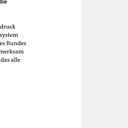
die
sdruck
ssystem
des Bundes
ufmerksam
das alle