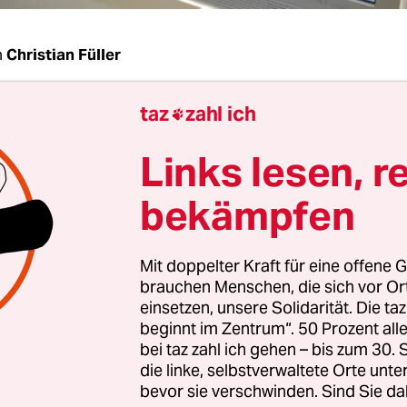
n
Christian Füller
taz
zahl ich
 Muñoz, bislang haben gehandikapte Kinder ka

ein bildenden Schule - obwohl der Bundestag d
Links lesen, r
n der Vereinten Nationen für die Rechte von 
derungen im Dezember unterzeichnete.
bekämpfen
Mit doppelter Kraft für eine offene G
nterview:
brauchen Menschen, die sich vor O
einsetzen, unsere Solidarität. Die ta
or Muñoz
beginnt im Zentrum“. 50 Prozent a
bei taz zahl ich gehen – bis zum 30
die linke, selbstverwaltete Orte unte
bevor sie verschwinden. Sind Sie da