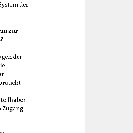
System der
ein zur
s?
agen der
ie
er
 braucht
 teilhaben
en Zugang