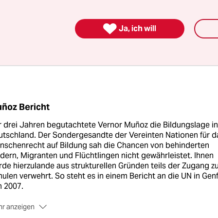

Ja, ich will
ñoz Bericht
 drei Jahren begutachtete Vernor Muñoz die Bildungslage in
tschland. Der Sondergesandte der Vereinten Nationen für d
nschenrecht auf Bildung sah die Chancen von behinderten
dern, Migranten und Flüchtlingen nicht gewährleistet. Ihnen
de hierzulande aus strukturellen Gründen teils der Zugang z
ulen verwehrt. So steht es in einem Bericht an die UN in Gen
n 2007.
r anzeigen
 deutschen Reaktionen auf Muñoz waren hysterisch bis