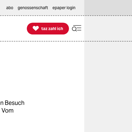
abo
genossenschaft
epaper login

taz zahl ich
taz zahl ich
en Besuch
. Vom