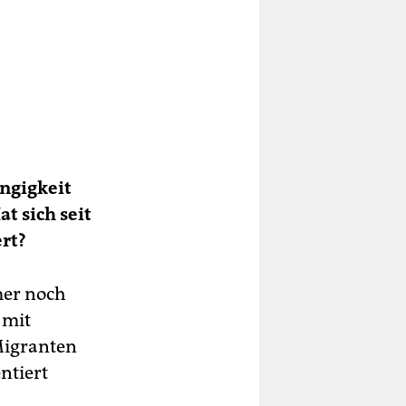
ngigkeit
t sich seit
rt?
mer noch
 mit
Migranten
ntiert