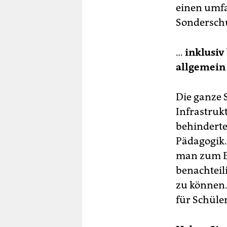
einen umf
Sonderschu
…
inklusiv
allgemein 
Die ganze 
Infrastruk
behinderte
Pädagogik.
man zum Be
benachteil
zu können.
für Schüle