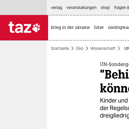
hautnavigation anspringen
hauptinhalt anspringen
footer anspringen
verlag
veranstaltungen
shop
fragen &
krieg in der ukraine
hitze
niedrigwa

taz zahl ich
taz zahl ich
Startseite
Öko
Wissenschaft
UN
themen
politik
UN-Sonderg
"Beh
öko
könn
gesellschaft
Kinder und
kultur
der Regels
dreigliedri
sport