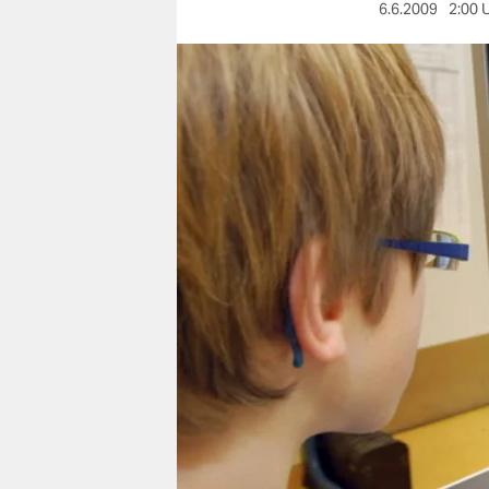
berlin
6.6.2009
2:00 
nord
wahrheit
verlag
verlag
veranstaltungen
shop
fragen & hilfe
unterstützen
abo
genossenschaft