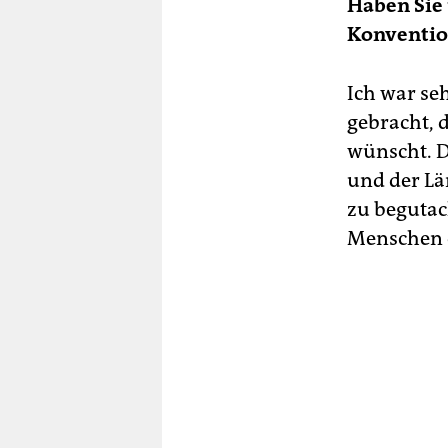
Haben Sie 
Konvention
Ich war se
gebracht, 
wünscht. D
und der Lä
zu begutac
Menschen e