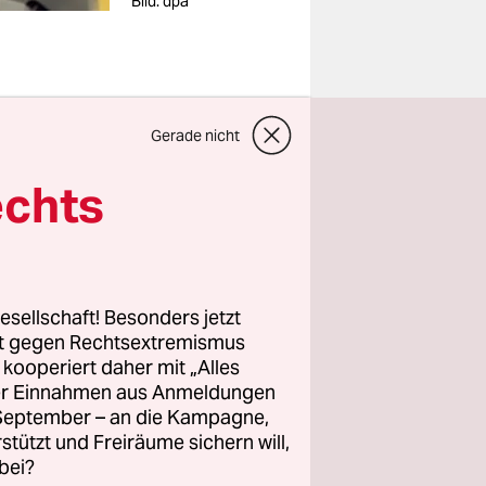
Bild: dpa
um Zugang
Gerade nicht
ie
echts
Menschen
esellschaft! Besonders jetzt
rt gegen Rechtsextremismus
z kooperiert daher mit „Alles
ller Einnahmen aus Anmeldungen
. September – an die Kampagne,
rstützt und Freiräume sichern will,
bei?