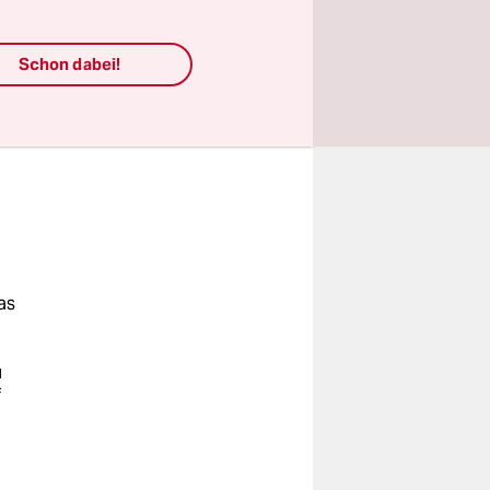
Schon dabei!
as
u
f