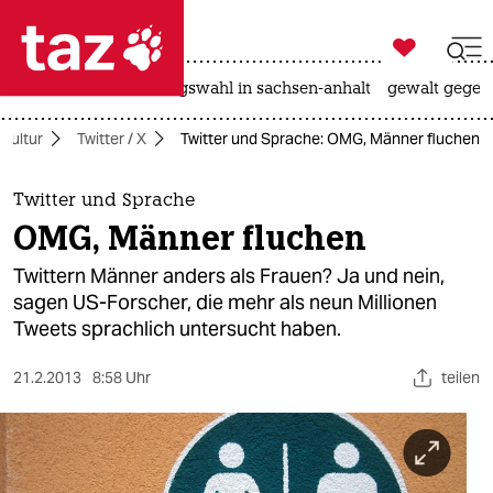

taz zahl ich
hitze
surfen
landtagswahl in sachsen-anhalt
gewalt gegen

taz zahl ich
kultur
Twitter / X
Twitter und Sprache: OMG, Männer fluchen
taz zahl ich
themen
Twitter und Sprache
OMG, Männer fluchen
politik
Twittern Männer anders als Frauen? Ja und nein,
öko
sagen US-Forscher, die mehr als neun Millionen
Tweets sprachlich untersucht haben.
gesellschaft
21.2.2013
8:58 Uhr
teilen
kultur
sport