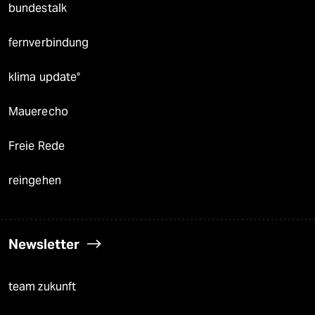
bundestalk
fernverbindung
klima update°
Mauerecho
Freie Rede
reingehen
Newsletter
team zukunft