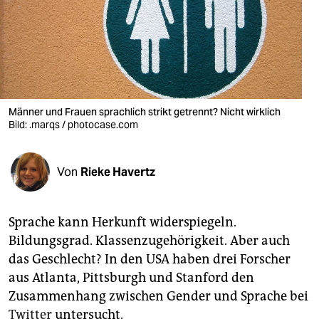
berlin
nord
wahrheit
verlag
Männer und Frauen sprachlich strikt getrennt? Nicht wirklich
verlag
Bild: .marqs / photocase.com
veranstaltungen
Von
Rieke Havertz
shop
fragen & hilfe
Sprache kann Herkunft widerspiegeln.
unterstützen
Bildungsgrad. Klassenzugehörigkeit. Aber auch
das Geschlecht? In den USA haben drei Forscher
abo
aus Atlanta, Pittsburgh und Stanford den
genossenschaft
Zusammenhang zwischen Gender und Sprache bei
Twitter
untersucht.