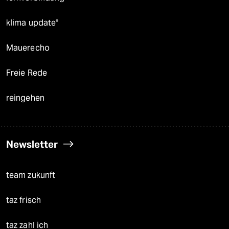
klima update°
Mauerecho
Freie Rede
reingehen
Newsletter
team zukunft
taz frisch
taz zahl ich