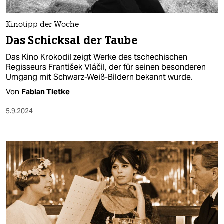
berlin
nord
Kinotipp der Woche
Das Schicksal der Taube
wahrheit
Das Kino Krokodil zeigt Werke des tschechischen
verlag
Regisseurs František Vláčil, der für seinen besonderen
Umgang mit Schwarz-Weiß-Bildern bekannt wurde.
verlag
Von
Fabian Tietke
veranstaltungen
5.9.2024
shop
fragen & hilfe
unterstützen
abo
genossenschaft