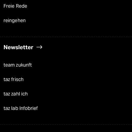
Freie Rede
reingehen
Newsletter
team zukunft
taz frisch
taz zahl ich
taz lab Infobrief