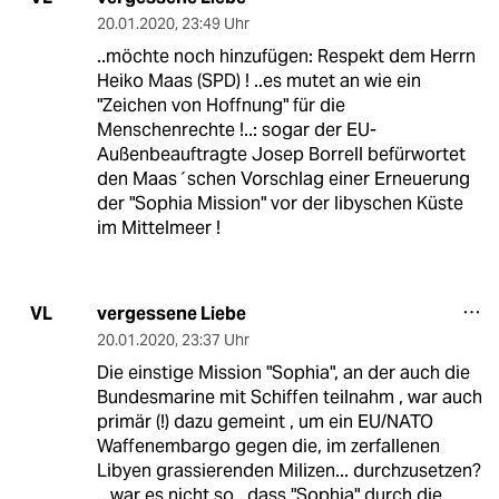
20.01.2020
,
23:49 Uhr
..möchte noch hinzufügen: Respekt dem Herrn
Heiko Maas (SPD) ! ..es mutet an wie ein
"Zeichen von Hoffnung" für die
Menschenrechte !..: sogar der EU-
Außenbeauftragte Josep Borrell befürwortet
den Maas´schen Vorschlag einer Erneuerung
der "Sophia Mission" vor der libyschen Küste
im Mittelmeer !
vergessene Liebe
VL
20.01.2020
,
23:37 Uhr
Die einstige Mission "Sophia", an der auch die
Bundesmarine mit Schiffen teilnahm , war auch
primär (!) dazu gemeint , um ein EU/NATO
Waffenembargo gegen die, im zerfallenen
Libyen grassierenden Milizen... durchzusetzen?
.. war es nicht so , dass "Sophia" durch die