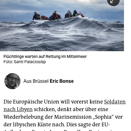
berlin
nord
wahrheit
verlag
verlag
Flüchtlinge warten auf Rettung im Mittelmeer
Foto: Santi Palacios/ap
veranstaltungen
shop
Aus Brüssel
Eric Bonse
fragen & hilfe
unterstützen
Die Europäische Union will vorerst keine
Soldaten
nach Libyen
schicken, denkt aber über eine
abo
Wiederbelebung der Marinemission „Sophia“ vor
genossenschaft
der libyschen Küste nach. Dies sagte der EU-