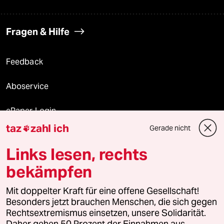
Fragen & Hilfe
Feedback
Aboservice
ePaper Login
taz
zahl ich
Gerade nicht

Downloads für Abonnierende
Links lesen, rechts
bekämpfen
© 2026 taz Verlags und Vertriebs GmbH
Alle Rechte vorbehalten. Bei rechtlichen Fragen oder für Genehmigungen
Mit doppelter Kraft für eine offene Gesellschaft!
wenden Sie sich bitte an
lizenzen@taz.de
Besonders jetzt brauchen Menschen, die sich gegen
Rechtsextremismus einsetzen, unsere Solidarität.