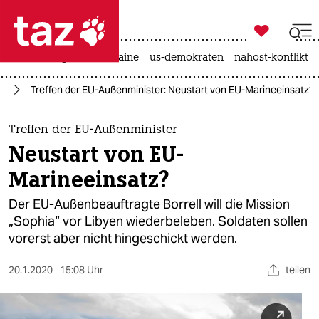

taz zahl ich
hitze
krieg in der ukraine
us-demokraten
nahost-konflikt

taz zahl ich
eg
Treffen der EU-Außenminister: Neustart von EU-Marineeinsatz?
taz zahl ich
themen
Treffen der EU-Außenminister
Neustart von EU-
politik
Marineeinsatz?
öko
Der EU-Außenbeauftragte Borrell will die Mission
„Sophia“ vor Libyen wiederbeleben. Soldaten sollen
gesellschaft
vorerst aber nicht hingeschickt werden.
kultur
20.1.2020
15:08 Uhr
teilen
sport