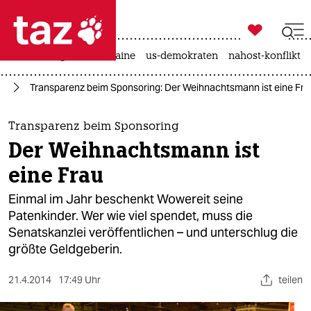

taz zahl ich
hitze
krieg in der ukraine
us-demokraten
nahost-konflikt

taz zahl ich
in
Transparenz beim Sponsoring: Der Weihnachtsmann ist eine Fra
taz zahl ich
themen
Transparenz beim Sponsoring
Der Weihnachtsmann ist
politik
eine Frau
öko
Einmal im Jahr beschenkt Wowereit seine
Patenkinder. Wer wie viel spendet, muss die
gesellschaft
Senatskanzlei veröffentlichen – und unterschlug die
größte Geldgeberin.
kultur
sport
21.4.2014
17:49 Uhr
teilen