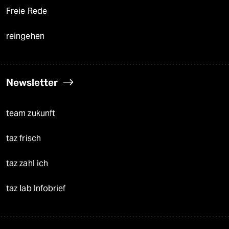
Freie Rede
reingehen
Newsletter
team zukunft
taz frisch
taz zahl ich
taz lab Infobrief