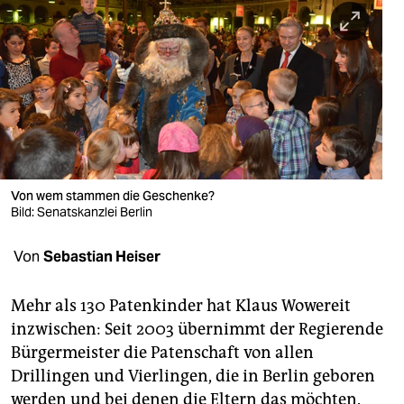
berlin
nord
wahrheit
verlag
verlag
veranstaltungen
Von wem stammen die Geschenke?
Bild: Senatskanzlei Berlin
shop
Von
Sebastian Heiser
fragen & hilfe
unterstützen
Mehr als 130 Patenkinder hat Klaus Wowereit
inzwischen: Seit 2003 übernimmt der Regierende
abo
Bürgermeister die Patenschaft von allen
genossenschaft
Drillingen und Vierlingen, die in Berlin geboren
werden und bei denen die Eltern das möchten.